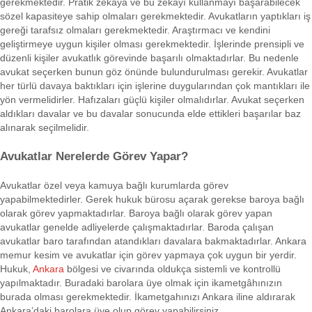
gerekmektedir. Pratik zekâya ve bu zekâyı kullanmayı başarabilecek
sözel kapasiteye sahip olmaları gerekmektedir. Avukatların yaptıkları iş
gereği tarafsız olmaları gerekmektedir. Araştırmacı ve kendini
geliştirmeye uygun kişiler olması gerekmektedir. İşlerinde prensipli ve
düzenli kişiler avukatlık görevinde başarılı olmaktadırlar. Bu nedenle
avukat seçerken bunun göz önünde bulundurulması gerekir. Avukatlar
her türlü davaya baktıkları için işlerine duygularından çok mantıkları ile
yön vermelidirler. Hafızaları güçlü kişiler olmalıdırlar. Avukat seçerken
aldıkları davalar ve bu davalar sonucunda elde ettikleri başarılar baz
alınarak seçilmelidir.
Avukatlar Nerelerde Görev Yapar?
Avukatlar özel veya kamuya bağlı kurumlarda görev
yapabilmektedirler. Gerek hukuk bürosu açarak gerekse baroya bağlı
olarak görev yapmaktadırlar. Baroya bağlı olarak görev yapan
avukatlar genelde adliyelerde çalışmaktadırlar. Baroda çalışan
avukatlar baro tarafından atandıkları davalara bakmaktadırlar. Ankara
memur kesim ve avukatlar için görev yapmaya çok uygun bir yerdir.
Hukuk,
Ankara
bölgesi ve civarında oldukça sistemli ve kontrollü
yapılmaktadır. Buradaki barolara üye olmak için ikametgâhınızın
burada olması gerekmektedir. İkametgahınızı Ankara iline aldırarak
Ankara’daki barolara üye olup görev yapabilirsiniz.