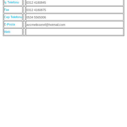
İş Telefonu
:
0312 4180845
Fax
:
0312 4180875
Cep Telefonu
:
0534 5565006
E-Posta
:
avcmelisseref@hotmail.com
Web
: