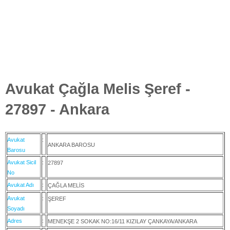
Avukat Çağla Melis Şeref -
27897 - Ankara
Avukat
:
ANKARA BAROSU
Barosu
Avukat Sicil
:
27897
No
Avukat Adı
:
ÇAĞLA MELİS
Avukat
:
ŞEREF
Soyadı
Adres
:
MENEKŞE 2 SOKAK NO:16/11 KIZILAY ÇANKAYA/ANKARA