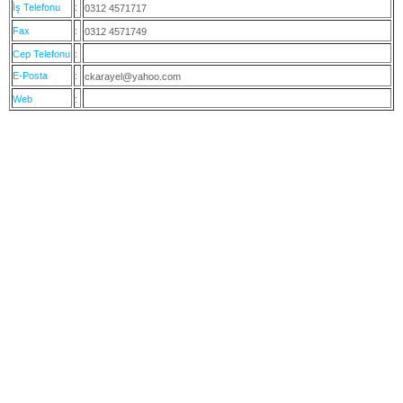
İş Telefonu
:
0312 4571717
Fax
:
0312 4571749
Cep Telefonu
:
E-Posta
:
ckarayel@yahoo.com
Web
: