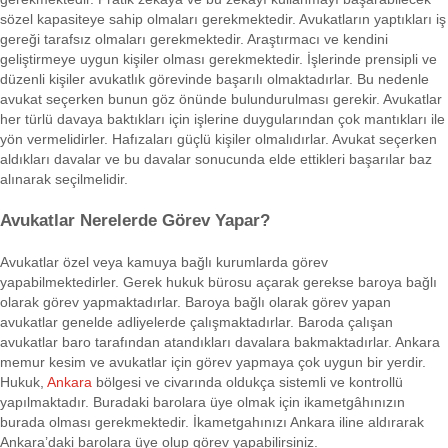
sözel kapasiteye sahip olmaları gerekmektedir. Avukatların yaptıkları iş
gereği tarafsız olmaları gerekmektedir. Araştırmacı ve kendini
geliştirmeye uygun kişiler olması gerekmektedir. İşlerinde prensipli ve
düzenli kişiler avukatlık görevinde başarılı olmaktadırlar. Bu nedenle
avukat seçerken bunun göz önünde bulundurulması gerekir. Avukatlar
her türlü davaya baktıkları için işlerine duygularından çok mantıkları ile
yön vermelidirler. Hafızaları güçlü kişiler olmalıdırlar. Avukat seçerken
aldıkları davalar ve bu davalar sonucunda elde ettikleri başarılar baz
alınarak seçilmelidir.
Avukatlar Nerelerde Görev Yapar?
Avukatlar özel veya kamuya bağlı kurumlarda görev
yapabilmektedirler. Gerek hukuk bürosu açarak gerekse baroya bağlı
olarak görev yapmaktadırlar. Baroya bağlı olarak görev yapan
avukatlar genelde adliyelerde çalışmaktadırlar. Baroda çalışan
avukatlar baro tarafından atandıkları davalara bakmaktadırlar. Ankara
memur kesim ve avukatlar için görev yapmaya çok uygun bir yerdir.
Hukuk,
Ankara
bölgesi ve civarında oldukça sistemli ve kontrollü
yapılmaktadır. Buradaki barolara üye olmak için ikametgâhınızın
burada olması gerekmektedir. İkametgahınızı Ankara iline aldırarak
Ankara’daki barolara üye olup görev yapabilirsiniz.