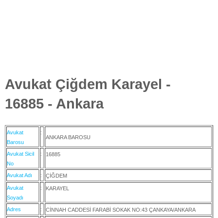
Avukat Çiğdem Karayel -
16885 - Ankara
Avukat
:
ANKARA BAROSU
Barosu
Avukat Sicil
:
16885
No
Avukat Adı
:
ÇİĞDEM
Avukat
:
KARAYEL
Soyadı
Adres
:
CİNNAH CADDESİ FARABİ SOKAK NO:43 ÇANKAYA/ANKARA