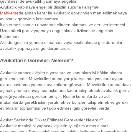
çevrilmesi de avukatlık yapmaya engeldir.
Avukatlık yapmaya engel bir disiplin suçuna karışmak.
Mahkeme
de alınan karar ile avukatlık görevinden men edilmek veya
avukatlık görevinin kısıtlanması.
İflas etmesi sonucu unvanının elinden alınması ve geri verilmemesi.
Uzun süreli görev yapmaya engel olacak fiziksel bir engelinin
bulunması.
Akli dengesinin yerinde olmaması veya kısıtlı olması gibi durumlar
avukatlık yapmaya engel durumlardır.
Avukatların Görevleri Nelerdir?
Avukatlık yapacak kişilerin yasalara ve kanunlara iyi hâkim olması
gerekmektedir. Müvekkilleri adına yargı karşısında yasalara uygun
olarak savunma yapmak avukatların görevidir. Müvekkilleri adına dava
açmak yine bu davayı sonuçlanana kadar takip etmek avukatlık görevi
gereği yapılması gereken bir iştir. Resmi kurumlarda ve adli
makamlarda gerekli işleri yürütmek ve bu işleri takip etmek ve gerekli
evrakların toplanması ve takip edilmesi gibi görevleri vardır.
Avukat Seçiminde Dikkat Edilmesi Gerekenler Nelerdir?
Avukatlık mesleğini yapacak kişilerin iyi eğitim almış olması
gerekmektedir. Pratik zekâya ve bu zekâyı kullanmayı başarabilecek