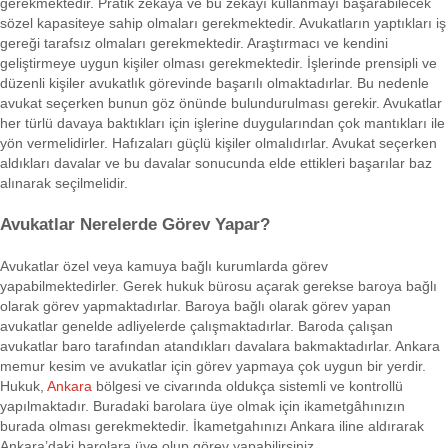
gerekmektedir. Pratik zekâya ve bu zekâyı kullanmayı başarabilecek
sözel kapasiteye sahip olmaları gerekmektedir. Avukatların yaptıkları iş
gereği tarafsız olmaları gerekmektedir. Araştırmacı ve kendini
geliştirmeye uygun kişiler olması gerekmektedir. İşlerinde prensipli ve
düzenli kişiler avukatlık görevinde başarılı olmaktadırlar. Bu nedenle
avukat seçerken bunun göz önünde bulundurulması gerekir. Avukatlar
her türlü davaya baktıkları için işlerine duygularından çok mantıkları ile
yön vermelidirler. Hafızaları güçlü kişiler olmalıdırlar. Avukat seçerken
aldıkları davalar ve bu davalar sonucunda elde ettikleri başarılar baz
alınarak seçilmelidir.
Avukatlar Nerelerde Görev Yapar?
Avukatlar özel veya kamuya bağlı kurumlarda görev
yapabilmektedirler. Gerek hukuk bürosu açarak gerekse baroya bağlı
olarak görev yapmaktadırlar. Baroya bağlı olarak görev yapan
avukatlar genelde adliyelerde çalışmaktadırlar. Baroda çalışan
avukatlar baro tarafından atandıkları davalara bakmaktadırlar. Ankara
memur kesim ve avukatlar için görev yapmaya çok uygun bir yerdir.
Hukuk,
Ankara
bölgesi ve civarında oldukça sistemli ve kontrollü
yapılmaktadır. Buradaki barolara üye olmak için ikametgâhınızın
burada olması gerekmektedir. İkametgahınızı Ankara iline aldırarak
Ankara’daki barolara üye olup görev yapabilirsiniz.