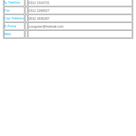
İş Telefonu
:
0312 2310731
Fax
:
0312 2290527
Cep Telefonu
:
0532 2835287
E-Posta
:
cozguner@hotmail.com
Web
: