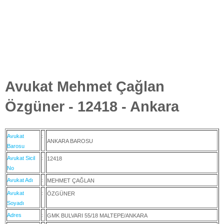
Avukat Mehmet Çağlan
Özgüner - 12418 - Ankara
Avukat
:
ANKARA BAROSU
Barosu
Avukat Sicil
:
12418
No
Avukat Adı
:
MEHMET ÇAĞLAN
Avukat
:
ÖZGÜNER
Soyadı
Adres
:
GMK BULVARI 55/18 MALTEPE/ANKARA