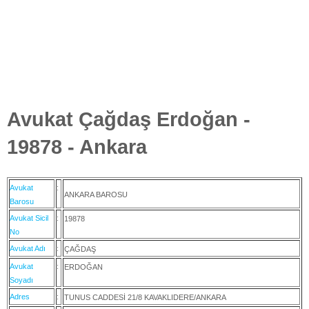
Avukat Çağdaş Erdoğan -
19878 - Ankara
Avukat
:
ANKARA BAROSU
Barosu
Avukat Sicil
:
19878
No
Avukat Adı
:
ÇAĞDAŞ
Avukat
:
ERDOĞAN
Soyadı
Adres
:
TUNUS CADDESİ 21/8 KAVAKLIDERE/ANKARA