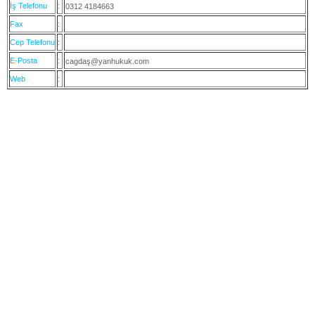
İş Telefonu
:
0312 4184663
Fax
:
Cep Telefonu
:
E-Posta
:
cagdaş@yanhukuk.com
Web
: