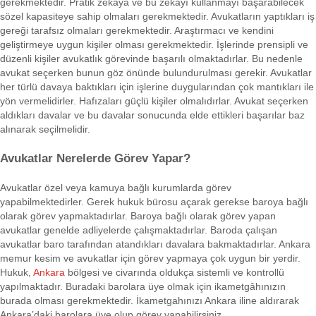
gerekmektedir. Pratik zekâya ve bu zekâyı kullanmayı başarabilecek
sözel kapasiteye sahip olmaları gerekmektedir. Avukatların yaptıkları iş
gereği tarafsız olmaları gerekmektedir. Araştırmacı ve kendini
geliştirmeye uygun kişiler olması gerekmektedir. İşlerinde prensipli ve
düzenli kişiler avukatlık görevinde başarılı olmaktadırlar. Bu nedenle
avukat seçerken bunun göz önünde bulundurulması gerekir. Avukatlar
her türlü davaya baktıkları için işlerine duygularından çok mantıkları ile
yön vermelidirler. Hafızaları güçlü kişiler olmalıdırlar. Avukat seçerken
aldıkları davalar ve bu davalar sonucunda elde ettikleri başarılar baz
alınarak seçilmelidir.
Avukatlar Nerelerde Görev Yapar?
Avukatlar özel veya kamuya bağlı kurumlarda görev
yapabilmektedirler. Gerek hukuk bürosu açarak gerekse baroya bağlı
olarak görev yapmaktadırlar. Baroya bağlı olarak görev yapan
avukatlar genelde adliyelerde çalışmaktadırlar. Baroda çalışan
avukatlar baro tarafından atandıkları davalara bakmaktadırlar. Ankara
memur kesim ve avukatlar için görev yapmaya çok uygun bir yerdir.
Hukuk,
Ankara
bölgesi ve civarında oldukça sistemli ve kontrollü
yapılmaktadır. Buradaki barolara üye olmak için ikametgâhınızın
burada olması gerekmektedir. İkametgahınızı Ankara iline aldırarak
Ankara’daki barolara üye olup görev yapabilirsiniz.