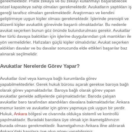
gerekmektedir. Pratik zekâya ve bu zekâyı kullanmayı başarabilecek
sözel kapasiteye sahip olmaları gerekmektedir. Avukatların yaptıkları iş
gereği tarafsız olmaları gerekmektedir. Araştırmacı ve kendini
geliştirmeye uygun kişiler olması gerekmektedir. İşlerinde prensipli ve
düzenli kişiler avukatlık görevinde başarılı olmaktadırlar. Bu nedenle
avukat seçerken bunun göz önünde bulundurulması gerekir. Avukatlar
her türlü davaya baktıkları için işlerine duygularından çok mantıkları ile
yön vermelidirler. Hafızaları güçlü kişiler olmalıdırlar. Avukat seçerken
aldıkları davalar ve bu davalar sonucunda elde ettikleri başarılar baz
alınarak seçilmelidir.
Avukatlar Nerelerde Görev Yapar?
Avukatlar özel veya kamuya bağlı kurumlarda görev
yapabilmektedirler. Gerek hukuk bürosu açarak gerekse baroya bağlı
olarak görev yapmaktadırlar. Baroya bağlı olarak görev yapan
avukatlar genelde adliyelerde çalışmaktadırlar. Baroda çalışan
avukatlar baro tarafından atandıkları davalara bakmaktadırlar. Ankara
memur kesim ve avukatlar için görev yapmaya çok uygun bir yerdir.
Hukuk,
Ankara
bölgesi ve civarında oldukça sistemli ve kontrollü
yapılmaktadır. Buradaki barolara üye olmak için ikametgâhınızın
burada olması gerekmektedir. İkametgahınızı Ankara iline aldırarak
Ankara’daki barolara üye olup görev yapabilirsiniz.