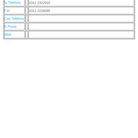
İş Telefonu
:
0312 2322916
Fax
:
0312 2226095
Cep Telefonu
:
E-Posta
:
Web
: