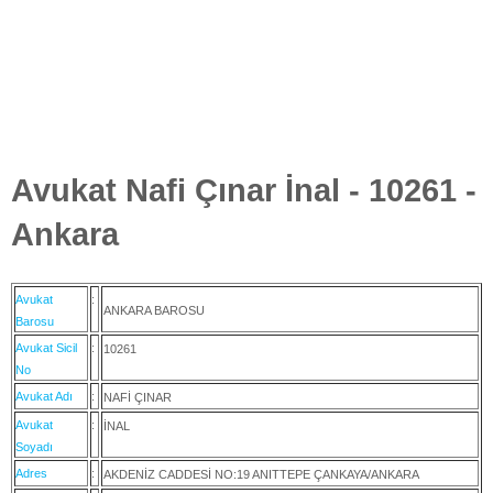
Avukat Nafi Çınar İnal - 10261 -
Ankara
Avukat
:
ANKARA BAROSU
Barosu
Avukat Sicil
:
10261
No
Avukat Adı
:
NAFİ ÇINAR
Avukat
:
İNAL
Soyadı
Adres
:
AKDENİZ CADDESİ NO:19 ANITTEPE ÇANKAYA/ANKARA