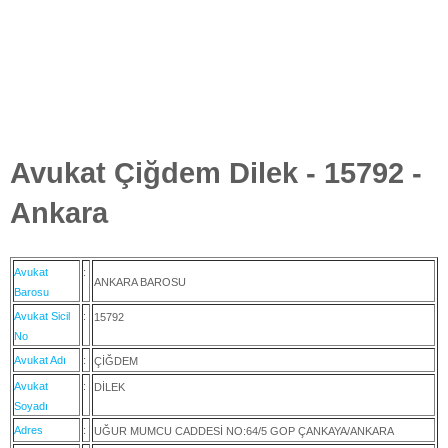
Avukat Çiğdem Dilek - 15792 -
Ankara
Avukat
:
ANKARA BAROSU
Barosu
Avukat Sicil
:
15792
No
Avukat Adı
:
ÇİĞDEM
Avukat
:
DİLEK
Soyadı
Adres
:
UĞUR MUMCU CADDESİ NO:64/5 GOP ÇANKAYA/ANKARA