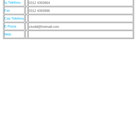
İş Telefonu
:
0312 4393964
Fax
:
0312 4393996
Cep Telefonu
:
E-Posta
:
ciseldi@hotmail.com
Web
: