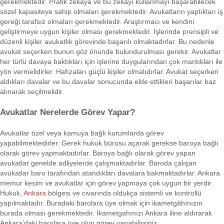
gerekmektedir. Pratik zekâya ve bu zekâyı kullanmayı başarabilecek
sözel kapasiteye sahip olmaları gerekmektedir. Avukatların yaptıkları iş
gereği tarafsız olmaları gerekmektedir. Araştırmacı ve kendini
geliştirmeye uygun kişiler olması gerekmektedir. İşlerinde prensipli ve
düzenli kişiler avukatlık görevinde başarılı olmaktadırlar. Bu nedenle
avukat seçerken bunun göz önünde bulundurulması gerekir. Avukatlar
her türlü davaya baktıkları için işlerine duygularından çok mantıkları ile
yön vermelidirler. Hafızaları güçlü kişiler olmalıdırlar. Avukat seçerken
aldıkları davalar ve bu davalar sonucunda elde ettikleri başarılar baz
alınarak seçilmelidir.
Avukatlar Nerelerde Görev Yapar?
Avukatlar özel veya kamuya bağlı kurumlarda görev
yapabilmektedirler. Gerek hukuk bürosu açarak gerekse baroya bağlı
olarak görev yapmaktadırlar. Baroya bağlı olarak görev yapan
avukatlar genelde adliyelerde çalışmaktadırlar. Baroda çalışan
avukatlar baro tarafından atandıkları davalara bakmaktadırlar. Ankara
memur kesim ve avukatlar için görev yapmaya çok uygun bir yerdir.
Hukuk,
Ankara
bölgesi ve civarında oldukça sistemli ve kontrollü
yapılmaktadır. Buradaki barolara üye olmak için ikametgâhınızın
burada olması gerekmektedir. İkametgahınızı Ankara iline aldırarak
Ankara’daki barolara üye olup görev yapabilirsiniz.