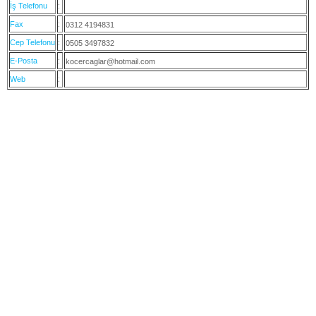
İş Telefonu
:
Fax
:
0312 4194831
Cep Telefonu
:
0505 3497832
E-Posta
:
kocercaglar@hotmail.com
Web
: