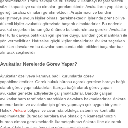
gerekmektedir. Pratik zekâya ve bu zekâyı kullanmayı başarabilecek
sözel kapasiteye sahip olmaları gerekmektedir. Avukatların yaptıkları iş
gereği tarafsız olmaları gerekmektedir. Araştırmacı ve kendini
geliştirmeye uygun kişiler olması gerekmektedir. İşlerinde prensipli ve
düzenli kişiler avukatlık görevinde başarılı olmaktadırlar. Bu nedenle
avukat seçerken bunun göz önünde bulundurulması gerekir. Avukatlar
her türlü davaya baktıkları için işlerine duygularından çok mantıkları ile
yön vermelidirler. Hafızaları güçlü kişiler olmalıdırlar. Avukat seçerken
aldıkları davalar ve bu davalar sonucunda elde ettikleri başarılar baz
alınarak seçilmelidir.
Avukatlar Nerelerde Görev Yapar?
Avukatlar özel veya kamuya bağlı kurumlarda görev
yapabilmektedirler. Gerek hukuk bürosu açarak gerekse baroya bağlı
olarak görev yapmaktadırlar. Baroya bağlı olarak görev yapan
avukatlar genelde adliyelerde çalışmaktadırlar. Baroda çalışan
avukatlar baro tarafından atandıkları davalara bakmaktadırlar. Ankara
memur kesim ve avukatlar için görev yapmaya çok uygun bir yerdir.
Hukuk,
Ankara
bölgesi ve civarında oldukça sistemli ve kontrollü
yapılmaktadır. Buradaki barolara üye olmak için ikametgâhınızın
burada olması gerekmektedir. İkametgahınızı Ankara iline aldırarak
Ankara’daki barolara üye olup görev yapabilirsiniz.