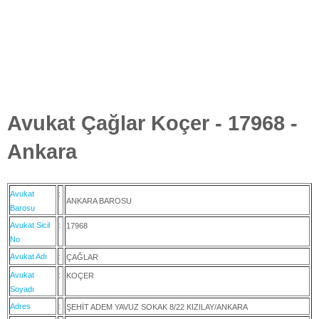
Avukat Çağlar Koçer - 17968 -
Ankara
Avukat
:
ANKARA BAROSU
Barosu
Avukat Sicil
:
17968
No
Avukat Adı
:
ÇAĞLAR
Avukat
:
KOÇER
Soyadı
Adres
:
ŞEHİT ADEM YAVUZ SOKAK 8/22 KIZILAY/ANKARA