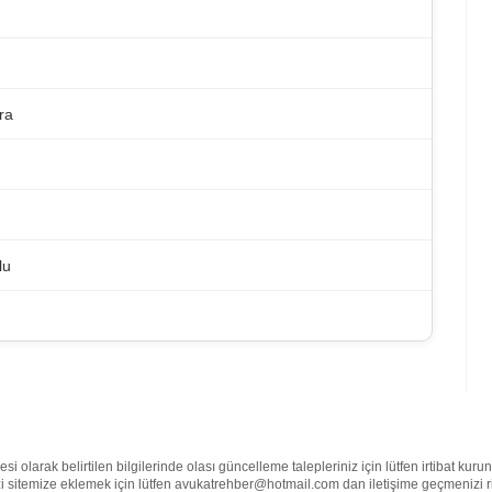
ra
lu
olarak belirtilen bilgilerinde olası güncelleme talepleriniz için lütfen irtibat kur
nizi sitemize eklemek için lütfen avukatrehber@hotmail.com dan iletişime geçmenizi 