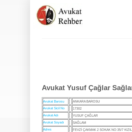
Avukat Yusuf Çağlar Sağla
:
Avukat Barosu
ANKARA BAROSU
Avukat Sicil No
:
17302
Avukat Adı
:
YUSUF ÇAĞLAR
Avukat Soyadı
:
SAĞLAM
Adres
:
FEVZİ ÇAKMAK 2 SOKAK NO:35/7 KIZI