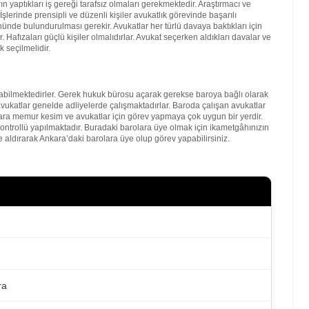
 yaptıkları iş gereği tarafsız olmaları gerekmektedir. Araştırmacı ve
şlerinde prensipli ve düzenli kişiler avukatlık görevinde başarılı
nde bulundurulması gerekir. Avukatlar her türlü davaya baktıkları için
. Hafızaları güçlü kişiler olmalıdırlar. Avukat seçerken aldıkları davalar ve
 seçilmelidir.
bilmektedirler. Gerek hukuk bürosu açarak gerekse baroya bağlı olarak
vukatlar genelde adliyelerde çalışmaktadırlar. Baroda çalışan avukatlar
kara memur kesim ve avukatlar için görev yapmaya çok uygun bir yerdir.
kontrollü yapılmaktadır. Buradaki barolara üye olmak için ikametgâhınızın
 aldırarak Ankara’daki barolara üye olup görev yapabilirsiniz.
ra