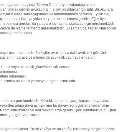
reken şartların başında Türkiye Cumhuriyeti vatandaşı olmak
nı alarak girmek avukatlık için atılan adımlardan birisidir. Bu okullara
ren adayların daha sonra yapılması ve tamamlanması gereken 1 yıllık staj
ra üye olunacak baroya yakın bir yere ikamet etmesi gerekir. Eğer üye
amet etmesi gerekir. Bu şart baro levhasına yazılacağı için gerekmektedir.
kara da ikamet etmeniz gerekmektedir. Bu şartları da sağladıktan sonra
maması gerekmektedir.
engel durumlardandır. Bu kişiler avukat olsa dahi avukatlık görevini
 suçlarının paraya çevrilmesi de avukatlık yapmaya engeldir.
dilmek veya avukatlık görevinin kısıtlanması.
erilmemesi.
elinin bulunması.
bi durumlar avukatlık yapmaya engel durumlardır.
kim olması gerekmektedir. Müvekkilleri adına yargı karşısında yasalara
vekkilleri adına dava açmak yine bu davayı sonuçlanana kadar takip
. Resmi kurumlarda ve adli makamlarda gerekli işleri yürütmek ve bu işleri
mesi gibi görevleri vardır.
lması gerekmektedir. Pratik zekâya ve bu zekâyı kullanmayı başarabilecek