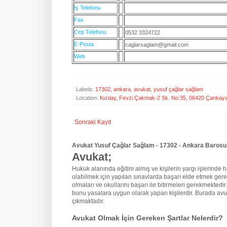
İş Telefonu
:
Fax
:
Cep Telefonu
:
0532 3324722
E-Posta
:
caglarsaglam@gmail.com
Web
:
Labels:
17302
,
ankara
,
avukat
,
yusuf çağlar sağlam
Location:
Kızılay, Fevzi Çakmak-2 Sk. No:35, 06420 Çankaya
Sonraki Kayıt
Avukat Yusuf Çağlar Sağlam - 17302 - Ankara Barosu 
Avukat;
Hukuk alanında eğitim almış ve kişilerin yargı işlerinde hak
olabilmek için yapılan sınavlarda başarı elde etmek gere
olmaları ve okullarını başarı ile bitirmeleri gerekmektedir
bunu yasalara uygun olarak yapan kişilerdir. Burada avu
çıkmaktadır.
Avukat Olmak İçin Gereken Şartlar Nelerdir?