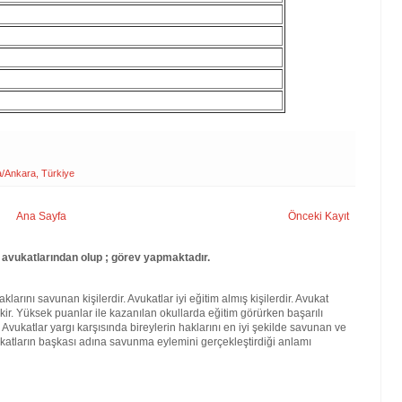
/Ankara, Türkiye
Ana Sayfa
Önceki Kayıt
avukatlarından olup ; görev yapmaktadır.
larını savunan kişilerdir. Avukatlar iyi eğitim almış kişilerdir. Avukat
kir. Yüksek puanlar ile kazanılan okullarda eğitim görürken başarılı
. Avukatlar yargı karşısında bireylerin haklarını en iyi şekilde savunan ve
katların başkası adına savunma eylemini gerçekleştirdiği anlamı