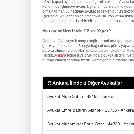
sözel kapasiteye sahip olmaları gerekmektedir. Avukatların
kendini geliştirmeye uygun kişiler olması gerekmektedir. İ
olmaktadırlar. Bu nedenle avukat seçerken bunun göz önü
işlerine duygularından çok mantıkları ile yön vermelidirler
bu davalar sonucunda elde ettikleri başarılar baz alınarak
Avukatlar Nerelerde Görev Yapar?
Avukatlar özel veya kamuya bağlı kurumlarda görev yapa
görev yapmaktadırlar. Baroya bağlı olarak görev yapan a
baro tarafından atandıkları davalara bakmaktadırlar. An
Hukuk,
Ankara
bölgesi ve civarında oldukça sistemli ve 
burada olması gerekmektedir. İkametgahınızı Ankara iline
⚖️
Ankara İlindeki Diğer Avukatlar
Avukat Mete Şahin - 42455 - Ankara
Avukat Emre Baturay Altınok - 16733 - Ankara
Avukat Muhammet Fatih Özer - 44339 - Anka