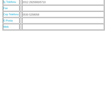
İş Telefonu
:
0312 2925900/5710
Fax
:
Cep Telefonu
:
0530 5258058
E-Posta
:
Web
: