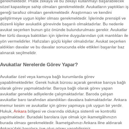
gerekmektedir. Pratik zekâya ve bu zekâyı kullanmayı başarabilecek
sözel kapasiteye sahip olmaları gerekmektedir. Avukatların yaptıkları iş
gereği tarafsız olmaları gerekmektedir. Araştırmacı ve kendini
geliştirmeye uygun kişiler olması gerekmektedir. İşlerinde prensipli ve
düzenli kişiler avukatlık görevinde başarılı olmaktadırlar. Bu nedenle
avukat seçerken bunun göz önünde bulundurulması gerekir. Avukatlar
her türlü davaya baktıkları için işlerine duygularından çok mantıkları ile
yön vermelidirler. Hafızaları güçlü kişiler olmalıdırlar. Avukat seçerken
aldıkları davalar ve bu davalar sonucunda elde ettikleri başarılar baz
alınarak seçilmelidir.
Avukatlar Nerelerde Görev Yapar?
Avukatlar özel veya kamuya bağlı kurumlarda görev
yapabilmektedirler. Gerek hukuk bürosu açarak gerekse baroya bağlı
olarak görev yapmaktadırlar. Baroya bağlı olarak görev yapan
avukatlar genelde adliyelerde çalışmaktadırlar. Baroda çalışan
avukatlar baro tarafından atandıkları davalara bakmaktadırlar. Ankara
memur kesim ve avukatlar için görev yapmaya çok uygun bir yerdir.
Hukuk,
Ankara
bölgesi ve civarında oldukça sistemli ve kontrollü
yapılmaktadır. Buradaki barolara üye olmak için ikametgâhınızın
burada olması gerekmektedir. İkametgahınızı Ankara iline aldırarak
Ankara’daki barolara üye olup görev yapabilirsiniz.