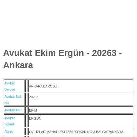
Avukat Ekim Ergün - 20263 -
Ankara
Avukat
:
ANKARA BAROSU
Barosu
Avukat Sicil
:
20263
No
Avukat Adı
:
EKİM
Avukat
:
ERGÜN
Soyadı
Adres
:
OĞUZLAR MAHALLESİ 1366. SOKAK NO:3 BALGAT/ANKARA