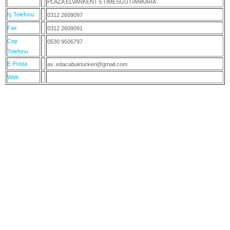
PLAZA ELVANKENT ETİMESGUT/ANKARA
İş Telefonu
:
0312 2609097
Fax
:
0312 2609091
Cep
:
0530 9506797
Telefonu
E-Posta
:
av..edacabukturkeri@gmail.com
Web
: