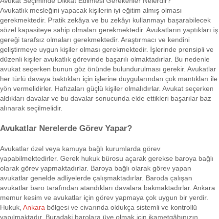
Avukat Seçiminde Dikkat Edilmesi Gerekenler Nelerdir?
Avukatlık mesleğini yapacak kişilerin iyi eğitim almış olması
gerekmektedir. Pratik zekâya ve bu zekâyı kullanmayı başarabilecek
sözel kapasiteye sahip olmaları gerekmektedir. Avukatların yaptıkları iş
gereği tarafsız olmaları gerekmektedir. Araştırmacı ve kendini
geliştirmeye uygun kişiler olması gerekmektedir. İşlerinde prensipli ve
düzenli kişiler avukatlık görevinde başarılı olmaktadırlar. Bu nedenle
avukat seçerken bunun göz önünde bulundurulması gerekir. Avukatlar
her türlü davaya baktıkları için işlerine duygularından çok mantıkları ile
yön vermelidirler. Hafızaları güçlü kişiler olmalıdırlar. Avukat seçerken
aldıkları davalar ve bu davalar sonucunda elde ettikleri başarılar baz
alınarak seçilmelidir.
Avukatlar Nerelerde Görev Yapar?
Avukatlar özel veya kamuya bağlı kurumlarda görev
yapabilmektedirler. Gerek hukuk bürosu açarak gerekse baroya bağlı
olarak görev yapmaktadırlar. Baroya bağlı olarak görev yapan
avukatlar genelde adliyelerde çalışmaktadırlar. Baroda çalışan
avukatlar baro tarafından atandıkları davalara bakmaktadırlar. Ankara
memur kesim ve avukatlar için görev yapmaya çok uygun bir yerdir.
Hukuk,
Ankara
bölgesi ve civarında oldukça sistemli ve kontrollü
yapılmaktadır. Buradaki barolara üye olmak için ikametgâhınızın