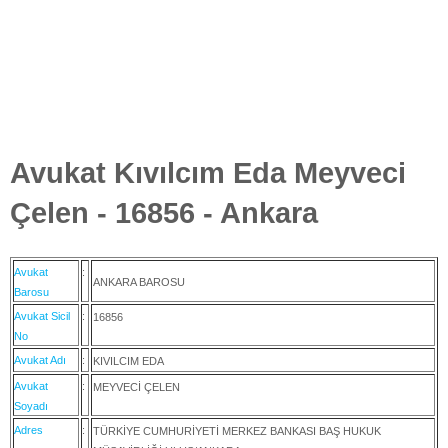
Avukat Kıvılcım Eda Meyveci
Çelen - 16856 - Ankara
Avukat
:
ANKARA BAROSU
Barosu
Avukat Sicil
:
16856
No
Avukat Adı
:
KIVILCIM EDA
Avukat
:
MEYVECİ ÇELEN
Soyadı
Adres
:
TÜRKİYE CUMHURİYETİ MERKEZ BANKASI BAŞ HUKUK