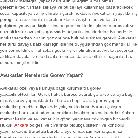
Avukatlık mesleğini yapacak kişilerin iyi eğitim almış olması
gerekmektedir. Pratik zekâya ve bu zekâyı kullanmayı başarabilecek
sözel kapasiteye sahip olmaları gerekmektedir. Avukatların yaptıkları iş
gereği tarafsız olmaları gerekmektedir. Araştırmacı ve kendini
geliştirmeye uygun kişiler olması gerekmektedir. İşlerinde prensipli ve
düzenli kişiler avukatlık görevinde başarılı olmaktadırlar. Bu nedenle
avukat seçerken bunun göz önünde bulundurulması gerekir. Avukatlar
her türlü davaya baktıkları için işlerine duygularından çok mantıkları ile
yön vermelidirler. Hafızaları güçlü kişiler olmalıdırlar. Avukat seçerken
aldıkları davalar ve bu davalar sonucunda elde ettikleri başarılar baz
alınarak seçilmelidir.
Avukatlar Nerelerde Görev Yapar?
Avukatlar özel veya kamuya bağlı kurumlarda görev
yapabilmektedirler. Gerek hukuk bürosu açarak gerekse baroya bağlı
olarak görev yapmaktadırlar. Baroya bağlı olarak görev yapan
avukatlar genelde adliyelerde çalışmaktadırlar. Baroda çalışan
avukatlar baro tarafından atandıkları davalara bakmaktadırlar. Ankara
memur kesim ve avukatlar için görev yapmaya çok uygun bir yerdir.
Hukuk,
Ankara
bölgesi ve civarında oldukça sistemli ve kontrollü
yapılmaktadır. Buradaki barolara üye olmak için ikametgâhınızın
burada olması gerekmektedir. İkametgahınızı Ankara iline aldırarak