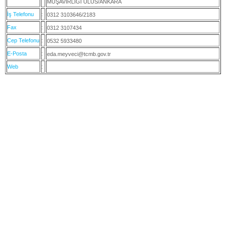
MÜŞAVİRLİĞİ ULUS/ANKARA
İş Telefonu
:
0312 3103646/2183
Fax
:
0312 3107434
Cep Telefonu
:
0532 5933480
E-Posta
:
eda.meyveci@tcmb.gov.tr
Web
: