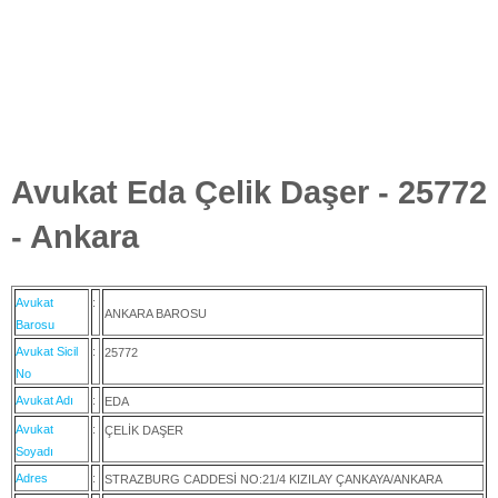
Avukat Eda Çelik Daşer - 25772
- Ankara
Avukat
:
ANKARA BAROSU
Barosu
Avukat Sicil
:
25772
No
Avukat Adı
:
EDA
Avukat
:
ÇELİK DAŞER
Soyadı
Adres
:
STRAZBURG CADDESİ NO:21/4 KIZILAY ÇANKAYA/ANKARA