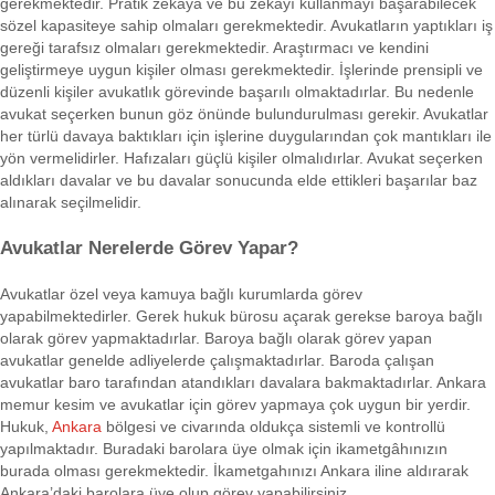
gerekmektedir. Pratik zekâya ve bu zekâyı kullanmayı başarabilecek
sözel kapasiteye sahip olmaları gerekmektedir. Avukatların yaptıkları iş
gereği tarafsız olmaları gerekmektedir. Araştırmacı ve kendini
geliştirmeye uygun kişiler olması gerekmektedir. İşlerinde prensipli ve
düzenli kişiler avukatlık görevinde başarılı olmaktadırlar. Bu nedenle
avukat seçerken bunun göz önünde bulundurulması gerekir. Avukatlar
her türlü davaya baktıkları için işlerine duygularından çok mantıkları ile
yön vermelidirler. Hafızaları güçlü kişiler olmalıdırlar. Avukat seçerken
aldıkları davalar ve bu davalar sonucunda elde ettikleri başarılar baz
alınarak seçilmelidir.
Avukatlar Nerelerde Görev Yapar?
Avukatlar özel veya kamuya bağlı kurumlarda görev
yapabilmektedirler. Gerek hukuk bürosu açarak gerekse baroya bağlı
olarak görev yapmaktadırlar. Baroya bağlı olarak görev yapan
avukatlar genelde adliyelerde çalışmaktadırlar. Baroda çalışan
avukatlar baro tarafından atandıkları davalara bakmaktadırlar. Ankara
memur kesim ve avukatlar için görev yapmaya çok uygun bir yerdir.
Hukuk,
Ankara
bölgesi ve civarında oldukça sistemli ve kontrollü
yapılmaktadır. Buradaki barolara üye olmak için ikametgâhınızın
burada olması gerekmektedir. İkametgahınızı Ankara iline aldırarak
Ankara’daki barolara üye olup görev yapabilirsiniz.