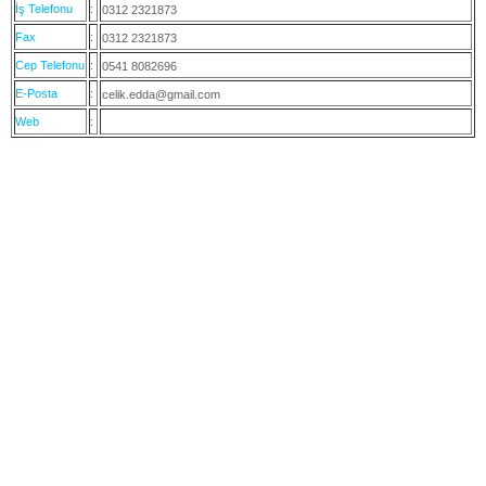
İş Telefonu
:
0312 2321873
Fax
:
0312 2321873
Cep Telefonu
:
0541 8082696
E-Posta
:
celik.edda@gmail.com
Web
: