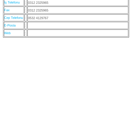
İş Telefonu
:
0312 2325965
Fax
:
0312 2325965
Cep Telefonu
:
0532 4129767
E-Posta
:
Web
: