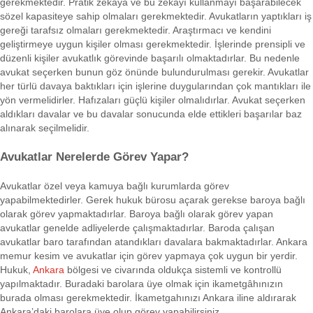
gerekmektedir. Pratik zekâya ve bu zekâyı kullanmayı başarabilecek
sözel kapasiteye sahip olmaları gerekmektedir. Avukatların yaptıkları iş
gereği tarafsız olmaları gerekmektedir. Araştırmacı ve kendini
geliştirmeye uygun kişiler olması gerekmektedir. İşlerinde prensipli ve
düzenli kişiler avukatlık görevinde başarılı olmaktadırlar. Bu nedenle
avukat seçerken bunun göz önünde bulundurulması gerekir. Avukatlar
her türlü davaya baktıkları için işlerine duygularından çok mantıkları ile
yön vermelidirler. Hafızaları güçlü kişiler olmalıdırlar. Avukat seçerken
aldıkları davalar ve bu davalar sonucunda elde ettikleri başarılar baz
alınarak seçilmelidir.
Avukatlar Nerelerde Görev Yapar?
Avukatlar özel veya kamuya bağlı kurumlarda görev
yapabilmektedirler. Gerek hukuk bürosu açarak gerekse baroya bağlı
olarak görev yapmaktadırlar. Baroya bağlı olarak görev yapan
avukatlar genelde adliyelerde çalışmaktadırlar. Baroda çalışan
avukatlar baro tarafından atandıkları davalara bakmaktadırlar. Ankara
memur kesim ve avukatlar için görev yapmaya çok uygun bir yerdir.
Hukuk,
Ankara
bölgesi ve civarında oldukça sistemli ve kontrollü
yapılmaktadır. Buradaki barolara üye olmak için ikametgâhınızın
burada olması gerekmektedir. İkametgahınızı Ankara iline aldırarak
Ankara’daki barolara üye olup görev yapabilirsiniz.