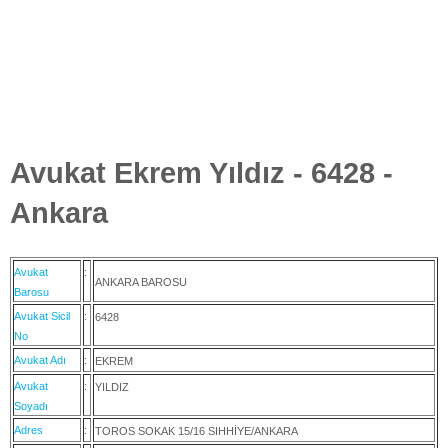
Avukat Ekrem Yıldız - 6428 -
Ankara
Avukat
:
ANKARA BAROSU
Barosu
Avukat Sicil
:
6428
No
Avukat Adı
:
EKREM
Avukat
:
YILDIZ
Soyadı
Adres
:
TOROS SOKAK 15/16 SIHHİYE/ANKARA