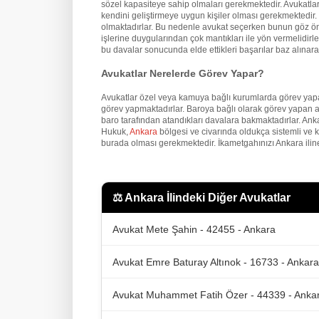
sözel kapasiteye sahip olmaları gerekmektedir. Avukatların
kendini geliştirmeye uygun kişiler olması gerekmektedir. İ
olmaktadırlar. Bu nedenle avukat seçerken bunun göz önü
işlerine duygularından çok mantıkları ile yön vermelidirler
bu davalar sonucunda elde ettikleri başarılar baz alınarak
Avukatlar Nerelerde Görev Yapar?
Avukatlar özel veya kamuya bağlı kurumlarda görev yapa
görev yapmaktadırlar. Baroya bağlı olarak görev yapan a
baro tarafından atandıkları davalara bakmaktadırlar. An
Hukuk,
Ankara
bölgesi ve civarında oldukça sistemli ve 
burada olması gerekmektedir. İkametgahınızı Ankara iline
⚖️
Ankara İlindeki Diğer Avukatlar
Avukat Mete Şahin - 42455 - Ankara
Avukat Emre Baturay Altınok - 16733 - Ankara
Avukat Muhammet Fatih Özer - 44339 - Anka