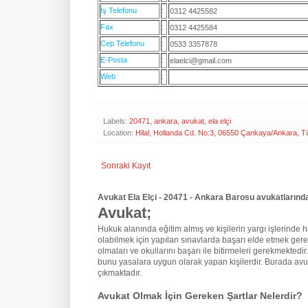
İş Telefonu
:
0312 4425582
Fax
:
0312 4425584
Cep Telefonu
:
0533 3357878
E-Posta
:
elaelci@gmail.com
Web
:
Labels:
20471
,
ankara
,
avukat
,
ela elçi
Location:
Hilal, Hollanda Cd. No:3, 06550 Çankaya/Ankara, T
Sonraki Kayıt
Avukat Ela Elçi - 20471 - Ankara Barosu avukatlarınd
Avukat;
Hukuk alanında eğitim almış ve kişilerin yargı işlerinde hak
olabilmek için yapılan sınavlarda başarı elde etmek gere
olmaları ve okullarını başarı ile bitirmeleri gerekmektedir
bunu yasalara uygun olarak yapan kişilerdir. Burada avu
çıkmaktadır.
Avukat Olmak İçin Gereken Şartlar Nelerdir?