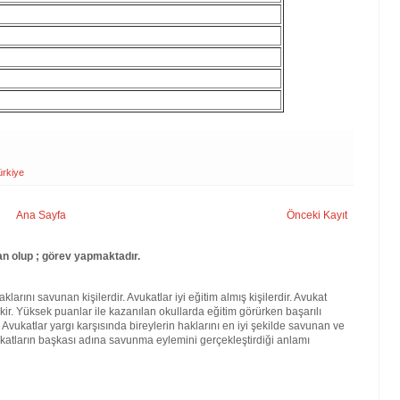
ürkiye
Ana Sayfa
Önceki Kayıt
an olup ; görev yapmaktadır.
larını savunan kişilerdir. Avukatlar iyi eğitim almış kişilerdir. Avukat
kir. Yüksek puanlar ile kazanılan okullarda eğitim görürken başarılı
. Avukatlar yargı karşısında bireylerin haklarını en iyi şekilde savunan ve
katların başkası adına savunma eylemini gerçekleştirdiği anlamı