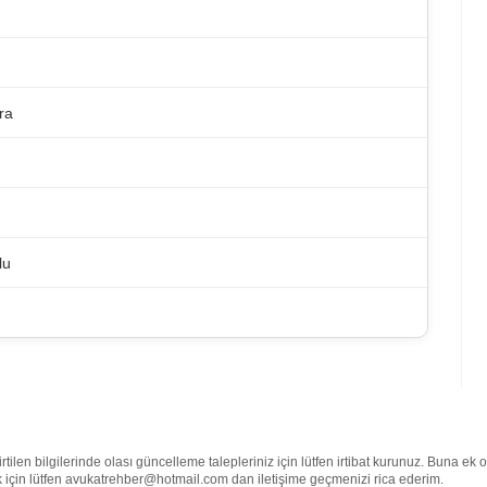
ra
lu
tilen bilgilerinde olası güncelleme talepleriniz için lütfen irtibat kurunuz. Buna ek 
mek için lütfen avukatrehber@hotmail.com dan iletişime geçmenizi rica ederim.