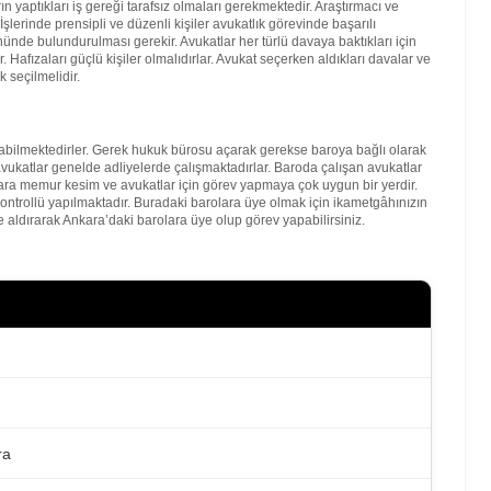
 yaptıkları iş gereği tarafsız olmaları gerekmektedir. Araştırmacı ve
şlerinde prensipli ve düzenli kişiler avukatlık görevinde başarılı
nde bulundurulması gerekir. Avukatlar her türlü davaya baktıkları için
. Hafızaları güçlü kişiler olmalıdırlar. Avukat seçerken aldıkları davalar ve
 seçilmelidir.
bilmektedirler. Gerek hukuk bürosu açarak gerekse baroya bağlı olarak
vukatlar genelde adliyelerde çalışmaktadırlar. Baroda çalışan avukatlar
kara memur kesim ve avukatlar için görev yapmaya çok uygun bir yerdir.
kontrollü yapılmaktadır. Buradaki barolara üye olmak için ikametgâhınızın
 aldırarak Ankara’daki barolara üye olup görev yapabilirsiniz.
ra