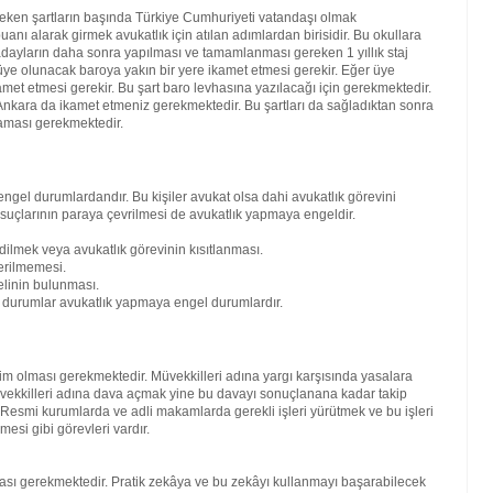
reken şartların başında Türkiye Cumhuriyeti vatandaşı olmak
nı alarak girmek avukatlık için atılan adımlardan birisidir. Bu okullara
ren adayların daha sonra yapılması ve tamamlanması gereken 1 yıllık staj
ra üye olunacak baroya yakın bir yere ikamet etmesi gerekir. Eğer üye
amet etmesi gerekir. Bu şart baro levhasına yazılacağı için gerekmektedir.
kara da ikamet etmeniz gerekmektedir. Bu şartları da sağladıktan sonra
maması gerekmektedir.
engel durumlardandır. Bu kişiler avukat olsa dahi avukatlık görevini
 suçlarının paraya çevrilmesi de avukatlık yapmaya engeldir.
dilmek veya avukatlık görevinin kısıtlanması.
erilmemesi.
elinin bulunması.
bi durumlar avukatlık yapmaya engel durumlardır.
kim olması gerekmektedir. Müvekkilleri adına yargı karşısında yasalara
vekkilleri adına dava açmak yine bu davayı sonuçlanana kadar takip
. Resmi kurumlarda ve adli makamlarda gerekli işleri yürütmek ve bu işleri
mesi gibi görevleri vardır.
lması gerekmektedir. Pratik zekâya ve bu zekâyı kullanmayı başarabilecek