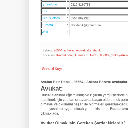
İş Telefonu
:
0312 4180753
Fax
:
Cep Telefonu
:
0554 8699323
E-Posta
:
ekindanik@gmail.com
Web
:
Labels:
26564
,
ankara
,
avukat
,
ekin danık
Location:
Kavaklıdere, Tunus Cd. No:19, 06680 Çankaya/Ank
Sonraki Kayıt
Avukat Ekin Danık - 26564 - Ankara Barosu avukatları
Avukat;
Hukuk alanında eğitim almış ve kişilerin yargı işlerinde hak
olabilmek için yapılan sınavlarda başarı elde etmek gere
olmaları ve okullarını başarı ile bitirmeleri gerekmektedir
bunu yasalara uygun olarak yapan kişilerdir. Burada avu
çıkmaktadır.
Avukat Olmak İçin Gereken Şartlar Nelerdir?