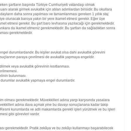
reken şartların başında Türkiye Cumhuriyeti vatandaşı olmak
nı alarak girmek avukatlık için atılan adımlardan birisidir. Bu okullara
ren adayların daha sonra yapılması ve tamamlanması gereken 1 yıllık staj
ra üye olunacak baroya yakın bir yere ikamet etmesi gerekir. Eğer üye
amet etmesi gerekir. Bu şart baro levhasına yazılacağı için gerekmektedir.
kara da ikamet etmeniz gerekmektedir. Bu şartları da sağladıktan sonra
maması gerekmektedir.
engel durumlardandır. Bu kişiler avukat olsa dahi avukatlık görevini
 suçlarının paraya çevrilmesi de avukatlık yapmaya engeldir.
dilmek veya avukatlık görevinin kısıtlanması.
erilmemesi.
elinin bulunması.
bi durumlar avukatlık yapmaya engel durumlardır.
kim olması gerekmektedir. Müvekkilleri adına yargı karşısında yasalara
vekkilleri adına dava açmak yine bu davayı sonuçlanana kadar takip
. Resmi kurumlarda ve adli makamlarda gerekli işleri yürütmek ve bu işleri
mesi gibi görevleri vardır.
lması gerekmektedir. Pratik zekâya ve bu zekâyı kullanmayı başarabilecek