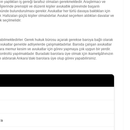
 yaptıkları iş gereği tarafsız olmaları gerekmektedir. Araştırmacı ve
şlerinde prensipli ve düzenli kişiler avukatlık görevinde başarılı
nde bulundurulması gerekir. Avukatlar her türlü davaya baktıkları için
. Hafızaları güçlü kişiler olmalıdırlar. Avukat seçerken aldıkları davalar ve
 seçilmelidir.
bilmektedirler. Gerek hukuk bürosu açarak gerekse baroya bağlı olarak
vukatlar genelde adliyelerde çalışmaktadırlar. Baroda çalışan avukatlar
kara memur kesim ve avukatlar için görev yapmaya çok uygun bir yerdir.
kontrollü yapılmaktadır. Buradaki barolara üye olmak için ikametgâhınızın
 aldırarak Ankara’daki barolara üye olup görev yapabilirsiniz.
ra