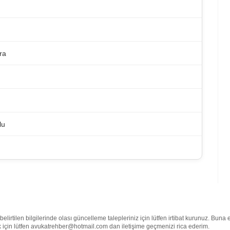
ra
lu
lirtilen bilgilerinde olası güncelleme talepleriniz için lütfen irtibat kurunuz. Buna
mek için lütfen avukatrehber@hotmail.com dan iletişime geçmenizi rica ederim.