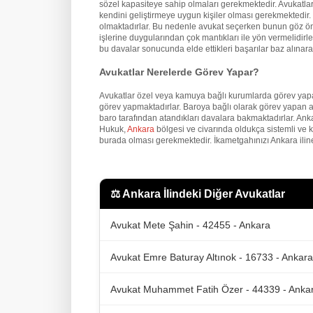
sözel kapasiteye sahip olmaları gerekmektedir. Avukatların
kendini geliştirmeye uygun kişiler olması gerekmektedir. İ
olmaktadırlar. Bu nedenle avukat seçerken bunun göz önü
işlerine duygularından çok mantıkları ile yön vermelidirler
bu davalar sonucunda elde ettikleri başarılar baz alınarak
Avukatlar Nerelerde Görev Yapar?
Avukatlar özel veya kamuya bağlı kurumlarda görev yapa
görev yapmaktadırlar. Baroya bağlı olarak görev yapan a
baro tarafından atandıkları davalara bakmaktadırlar. An
Hukuk,
Ankara
bölgesi ve civarında oldukça sistemli ve 
burada olması gerekmektedir. İkametgahınızı Ankara iline
⚖️
Ankara İlindeki Diğer Avukatlar
Avukat Mete Şahin - 42455 - Ankara
Avukat Emre Baturay Altınok - 16733 - Ankara
Avukat Muhammet Fatih Özer - 44339 - Anka