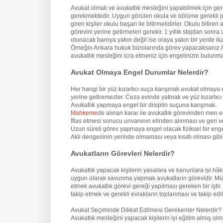
Avukat olmak ve avukatlık mesleğini yapabilmek için ge
gerekmektedir. Uygun görülen okula ve bölüme gerekli pua
giren kişiler okulu başarı ile bitirmelidirler. Okulu biti
görevini yerine getirmeleri gerekir. 1 yıllık stajdan son
olunacak baroya yakın değil ise oraya yakın bir yerde ik
Örneğin Ankara hukuk bürolarında görev yapacaksanız An
avukatlık mesleğini icra etmeniz için engelinizin bulun
Avukat Olmaya Engel Durumlar Nelerdir?
Her hangi bir yüz kızartıcı suça karışmak avukat olmaya 
yerine getiremezler. Ceza evinde yatmak ve yüz kızartıcı
Avukatlık yapmaya engel bir disiplin suçuna karışmak.
Mahkeme
de alınan karar ile avukatlık görevinden men e
İflas etmesi sonucu unvanının elinden alınması ve geri v
Uzun süreli görev yapmaya engel olacak fiziksel bir eng
Akli dengesinin yerinde olmaması veya kısıtlı olması gi
Avukatların Görevleri Nelerdir?
Avukatlık yapacak kişilerin yasalara ve kanunlara iyi hâ
uygun olarak savunma yapmak avukatların görevidir. Mü
etmek avukatlık görevi gereği yapılması gereken bir iştir
takip etmek ve gerekli evrakların toplanması ve takip edil
Avukat Seçiminde Dikkat Edilmesi Gerekenler Nelerdir?
Avukatlık mesleğini yapacak kişilerin iyi eğitim almış o