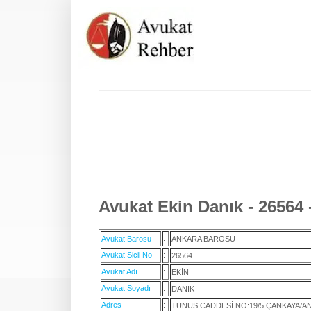
Avukat Ekin Danık - 26564 
:
Avukat Barosu
ANKARA BAROSU
Avukat Sicil No
:
26564
Avukat Adı
:
EKİN
Avukat Soyadı
:
DANIK
Adres
:
TUNUS CADDESİ NO:19/5 ÇANKAYA/A