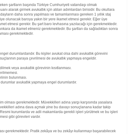
reken şartların başında Türkiye Cumhuriyeti vatandaşı olmak
nı alarak girmek avukatlık için atılan adımlardan birisidir. Bu okullara
ren adayların daha sonra yapılması ve tamamlanması gereken 1 yıllık staj
ra üye olunacak baroya yakın bir yere ikamet etmesi gerekir. Eğer üye
amet etmesi gerekir. Bu şart baro levhasına yazılacağı için gerekmektedir.
kara da ikamet etmeniz gerekmektedir. Bu şartları da sağladıktan sonra
maması gerekmektedir.
engel durumlardandır. Bu kişiler avukat olsa dahi avukatlık görevini
 suçlarının paraya çevrilmesi de avukatlık yapmaya engeldir.
dilmek veya avukatlık görevinin kısıtlanması.
erilmemesi.
elinin bulunması.
bi durumlar avukatlık yapmaya engel durumlardır.
kim olması gerekmektedir. Müvekkilleri adına yargı karşısında yasalara
vekkilleri adına dava açmak yine bu davayı sonuçlanana kadar takip
. Resmi kurumlarda ve adli makamlarda gerekli işleri yürütmek ve bu işleri
mesi gibi görevleri vardır.
lması gerekmektedir. Pratik zekâya ve bu zekâyı kullanmayı başarabilecek