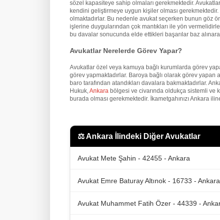
sözel kapasiteye sahip olmaları gerekmektedir. Avukatların
kendini geliştirmeye uygun kişiler olması gerekmektedir. İ
olmaktadırlar. Bu nedenle avukat seçerken bunun göz önü
işlerine duygularından çok mantıkları ile yön vermelidirler
bu davalar sonucunda elde ettikleri başarılar baz alınarak
Avukatlar Nerelerde Görev Yapar?
Avukatlar özel veya kamuya bağlı kurumlarda görev yapa
görev yapmaktadırlar. Baroya bağlı olarak görev yapan a
baro tarafından atandıkları davalara bakmaktadırlar. An
Hukuk,
Ankara
bölgesi ve civarında oldukça sistemli ve 
burada olması gerekmektedir. İkametgahınızı Ankara iline
⚖️
Ankara İlindeki Diğer Avukatlar
Avukat Mete Şahin - 42455 - Ankara
Avukat Emre Baturay Altınok - 16733 - Ankara
Avukat Muhammet Fatih Özer - 44339 - Anka