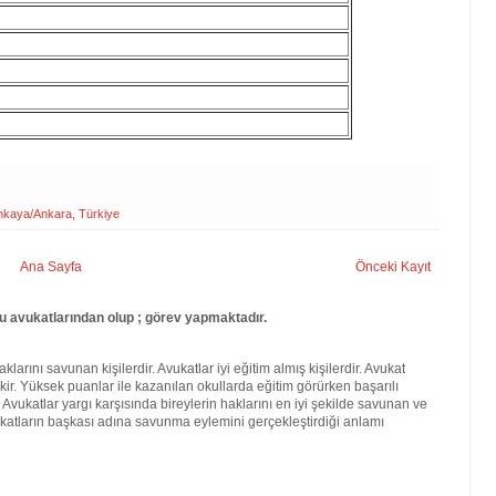
nkaya/Ankara, Türkiye
Ana Sayfa
Önceki Kayıt
 avukatlarından olup ; görev yapmaktadır.
larını savunan kişilerdir. Avukatlar iyi eğitim almış kişilerdir. Avukat
kir. Yüksek puanlar ile kazanılan okullarda eğitim görürken başarılı
. Avukatlar yargı karşısında bireylerin haklarını en iyi şekilde savunan ve
katların başkası adına savunma eylemini gerçekleştirdiği anlamı