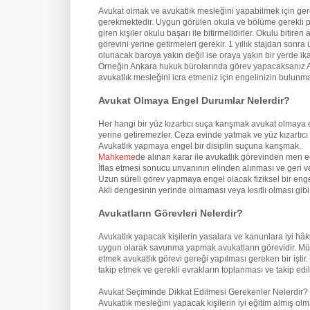
Avukat olmak ve avukatlık mesleğini yapabilmek için ge
gerekmektedir. Uygun görülen okula ve bölüme gerekli pua
giren kişiler okulu başarı ile bitirmelidirler. Okulu biti
görevini yerine getirmeleri gerekir. 1 yıllık stajdan son
olunacak baroya yakın değil ise oraya yakın bir yerde ik
Örneğin Ankara hukuk bürolarında görev yapacaksanız An
avukatlık mesleğini icra etmeniz için engelinizin bulun
Avukat Olmaya Engel Durumlar Nelerdir?
Her hangi bir yüz kızartıcı suça karışmak avukat olmaya 
yerine getiremezler. Ceza evinde yatmak ve yüz kızartıcı
Avukatlık yapmaya engel bir disiplin suçuna karışmak.
Mahkeme
de alınan karar ile avukatlık görevinden men e
İflas etmesi sonucu unvanının elinden alınması ve geri v
Uzun süreli görev yapmaya engel olacak fiziksel bir eng
Akli dengesinin yerinde olmaması veya kısıtlı olması gi
Avukatların Görevleri Nelerdir?
Avukatlık yapacak kişilerin yasalara ve kanunlara iyi hâ
uygun olarak savunma yapmak avukatların görevidir. Mü
etmek avukatlık görevi gereği yapılması gereken bir iştir
takip etmek ve gerekli evrakların toplanması ve takip edil
Avukat Seçiminde Dikkat Edilmesi Gerekenler Nelerdir?
Avukatlık mesleğini yapacak kişilerin iyi eğitim almış o