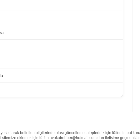
ra
lu
 olarak belirtilen bilgilerinde olası güncelleme talepleriniz için lütfen irtibat ku
nizi sitemize eklemek için lütfen avukatrehber@hotmail.com dan iletişime geçmenizi 