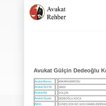
Avukat Gülçin Dedeoğlu Ko
:
Avukat Barosu
ANKARA BAROSU
Avukat Sicil No
:
18820
Avukat Adı
:
GÜLÇİN
Avukat Soyadı
:
DEDEOĞLU KOCA
Adres
:
GÜNEŞ SOK.NO:16/13 KAVAKLIDERE/