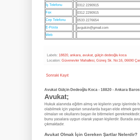
İş Telefonu
:
0312 2290915
Fax
:
0312 2290915
Cep Telefonu
:
0533 2276654
E-Posta
:
avgulcin@gmail.com
Web
:
Labels:
18820
,
ankara
,
avukat
,
gülçin dedeoğlu koca
Location:
Güvenevler Mahallesi, Güneş Sk. No:16, 06690 Ça
Sonraki Kayıt
Avukat Gülçin Dedeoğlu Koca - 18820 - Ankara Barosu
Avukat;
Hukuk alanında eğitim almış ve kişilerin yargı işlerinde hak
olabilmek için yapılan sınavlarda başarı elde etmek gere
olmaları ve okullarını başarı ile bitirmeleri gerekmektedir
bunu yasalara uygun olarak yapan kişilerdir. Burada avu
çıkmaktadır.
Avukat Olmak İçin Gereken Şartlar Nelerdir?