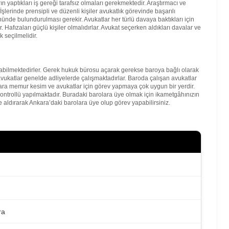
 yaptıkları iş gereği tarafsız olmaları gerekmektedir. Araştırmacı ve
şlerinde prensipli ve düzenli kişiler avukatlık görevinde başarılı
nde bulundurulması gerekir. Avukatlar her türlü davaya baktıkları için
. Hafızaları güçlü kişiler olmalıdırlar. Avukat seçerken aldıkları davalar ve
 seçilmelidir.
bilmektedirler. Gerek hukuk bürosu açarak gerekse baroya bağlı olarak
vukatlar genelde adliyelerde çalışmaktadırlar. Baroda çalışan avukatlar
kara memur kesim ve avukatlar için görev yapmaya çok uygun bir yerdir.
kontrollü yapılmaktadır. Buradaki barolara üye olmak için ikametgâhınızın
 aldırarak Ankara’daki barolara üye olup görev yapabilirsiniz.
ra