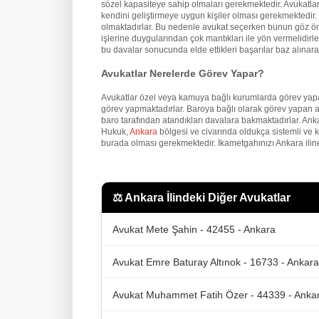
sözel kapasiteye sahip olmaları gerekmektedir. Avukatların
kendini geliştirmeye uygun kişiler olması gerekmektedir. İ
olmaktadırlar. Bu nedenle avukat seçerken bunun göz önü
işlerine duygularından çok mantıkları ile yön vermelidirler
bu davalar sonucunda elde ettikleri başarılar baz alınarak
Avukatlar Nerelerde Görev Yapar?
Avukatlar özel veya kamuya bağlı kurumlarda görev yapa
görev yapmaktadırlar. Baroya bağlı olarak görev yapan a
baro tarafından atandıkları davalara bakmaktadırlar. An
Hukuk,
Ankara
bölgesi ve civarında oldukça sistemli ve 
burada olması gerekmektedir. İkametgahınızı Ankara iline
⚖️
Ankara İlindeki Diğer Avukatlar
Avukat Mete Şahin - 42455 - Ankara
Avukat Emre Baturay Altınok - 16733 - Ankara
Avukat Muhammet Fatih Özer - 44339 - Anka