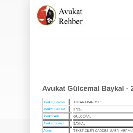
Avukat Gülcemal Baykal - 
:
Avukat Barosu
ANKARA BAROSU
Avukat Sicil No
:
27216
Avukat Adı
:
GÜLCEMAL
Avukat Soyadı
:
BAYKAL
Adres
:
TEKSTİCİLER CADDESİ SABRİ MERMU