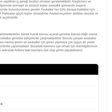
 yaptıkları iş gereği tarafsız olmaları gerekmektedir. Araştırmacı ve
şlerinde prensipli ve düzenli kişiler avukatlık görevinde başarılı
nde bulundurulması gerekir. Avukatlar her türlü davaya baktıkları için
. Hafızaları güçlü kişiler olmalıdırlar. Avukat seçerken aldıkları davalar ve
 seçilmelidir.
bilmektedirler. Gerek hukuk bürosu açarak gerekse baroya bağlı olarak
vukatlar genelde adliyelerde çalışmaktadırlar. Baroda çalışan avukatlar
kara memur kesim ve avukatlar için görev yapmaya çok uygun bir yerdir.
kontrollü yapılmaktadır. Buradaki barolara üye olmak için ikametgâhınızın
 aldırarak Ankara’daki barolara üye olup görev yapabilirsiniz.
ra