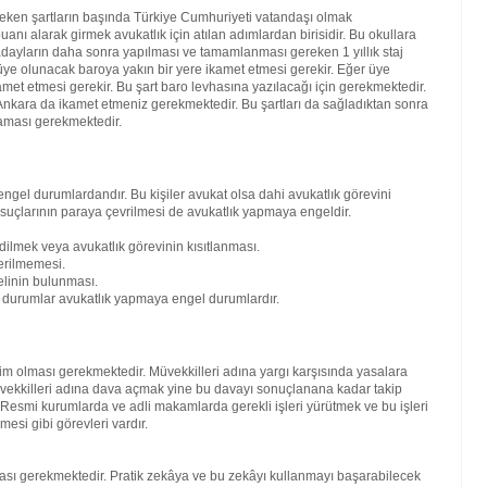
reken şartların başında Türkiye Cumhuriyeti vatandaşı olmak
nı alarak girmek avukatlık için atılan adımlardan birisidir. Bu okullara
ren adayların daha sonra yapılması ve tamamlanması gereken 1 yıllık staj
ra üye olunacak baroya yakın bir yere ikamet etmesi gerekir. Eğer üye
amet etmesi gerekir. Bu şart baro levhasına yazılacağı için gerekmektedir.
kara da ikamet etmeniz gerekmektedir. Bu şartları da sağladıktan sonra
maması gerekmektedir.
engel durumlardandır. Bu kişiler avukat olsa dahi avukatlık görevini
 suçlarının paraya çevrilmesi de avukatlık yapmaya engeldir.
dilmek veya avukatlık görevinin kısıtlanması.
erilmemesi.
elinin bulunması.
bi durumlar avukatlık yapmaya engel durumlardır.
kim olması gerekmektedir. Müvekkilleri adına yargı karşısında yasalara
vekkilleri adına dava açmak yine bu davayı sonuçlanana kadar takip
. Resmi kurumlarda ve adli makamlarda gerekli işleri yürütmek ve bu işleri
mesi gibi görevleri vardır.
lması gerekmektedir. Pratik zekâya ve bu zekâyı kullanmayı başarabilecek