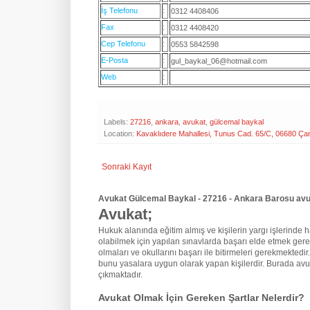
İş Telefonu
:
0312 4408406
Fax
:
0312 4408420
Cep Telefonu
:
0553 5842598
E-Posta
:
gul_baykal_06@hotmail.com
Web
:
Labels:
27216
,
ankara
,
avukat
,
gülcemal baykal
Location:
Kavaklıdere Mahallesi, Tunus Cad. 65/C, 06680 Ça
Sonraki Kayıt
Avukat Gülcemal Baykal - 27216 - Ankara Barosu avuk
Avukat;
Hukuk alanında eğitim almış ve kişilerin yargı işlerinde hak
olabilmek için yapılan sınavlarda başarı elde etmek gere
olmaları ve okullarını başarı ile bitirmeleri gerekmektedir
bunu yasalara uygun olarak yapan kişilerdir. Burada avu
çıkmaktadır.
Avukat Olmak İçin Gereken Şartlar Nelerdir?