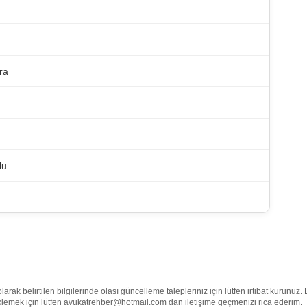
ra
lu
ak belirtilen bilgilerinde olası güncelleme talepleriniz için lütfen irtibat kurunuz
e eklemek için lütfen avukatrehber@hotmail.com dan iletişime geçmenizi rica ederim.