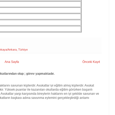
nkaya/Ankara, Türkiye
Ana Sayfa
Önceki Kayıt
atlarından olup ; görev yapmaktadır.
larını savunan kişilerdir. Avukatlar iyi eğitim almış kişilerdir. Avukat
kir. Yüksek puanlar ile kazanılan okullarda eğitim görürken başarılı
. Avukatlar yargı karşısında bireylerin haklarını en iyi şekilde savunan ve
katların başkası adına savunma eylemini gerçekleştirdiği anlamı