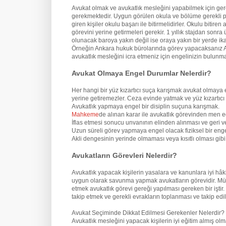
Avukat olmak ve avukatlık mesleğini yapabilmek için ge
gerekmektedir. Uygun görülen okula ve bölüme gerekli pua
giren kişiler okulu başarı ile bitirmelidirler. Okulu biti
görevini yerine getirmeleri gerekir. 1 yıllık stajdan son
olunacak baroya yakın değil ise oraya yakın bir yerde ik
Örneğin Ankara hukuk bürolarında görev yapacaksanız An
avukatlık mesleğini icra etmeniz için engelinizin bulun
Avukat Olmaya Engel Durumlar Nelerdir?
Her hangi bir yüz kızartıcı suça karışmak avukat olmaya 
yerine getiremezler. Ceza evinde yatmak ve yüz kızartıcı
Avukatlık yapmaya engel bir disiplin suçuna karışmak.
Mahkeme
de alınan karar ile avukatlık görevinden men e
İflas etmesi sonucu unvanının elinden alınması ve geri v
Uzun süreli görev yapmaya engel olacak fiziksel bir eng
Akli dengesinin yerinde olmaması veya kısıtlı olması gi
Avukatların Görevleri Nelerdir?
Avukatlık yapacak kişilerin yasalara ve kanunlara iyi hâ
uygun olarak savunma yapmak avukatların görevidir. Mü
etmek avukatlık görevi gereği yapılması gereken bir iştir
takip etmek ve gerekli evrakların toplanması ve takip edil
Avukat Seçiminde Dikkat Edilmesi Gerekenler Nelerdir?
Avukatlık mesleğini yapacak kişilerin iyi eğitim almış o