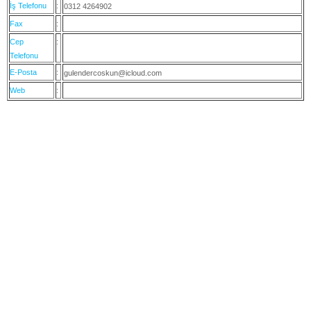
İş Telefonu
:
0312 4264902
Fax
:
Cep
:
Telefonu
E-Posta
:
gulendercoskun@icloud.com
Web
: