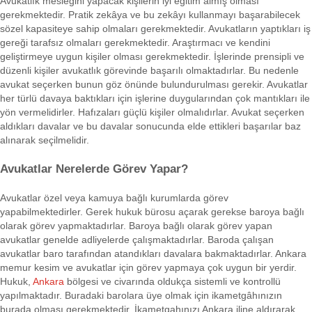
Avukatlık mesleğini yapacak kişilerin iyi eğitim almış olması
gerekmektedir. Pratik zekâya ve bu zekâyı kullanmayı başarabilecek
sözel kapasiteye sahip olmaları gerekmektedir. Avukatların yaptıkları iş
gereği tarafsız olmaları gerekmektedir. Araştırmacı ve kendini
geliştirmeye uygun kişiler olması gerekmektedir. İşlerinde prensipli ve
düzenli kişiler avukatlık görevinde başarılı olmaktadırlar. Bu nedenle
avukat seçerken bunun göz önünde bulundurulması gerekir. Avukatlar
her türlü davaya baktıkları için işlerine duygularından çok mantıkları ile
yön vermelidirler. Hafızaları güçlü kişiler olmalıdırlar. Avukat seçerken
aldıkları davalar ve bu davalar sonucunda elde ettikleri başarılar baz
alınarak seçilmelidir.
Avukatlar Nerelerde Görev Yapar?
Avukatlar özel veya kamuya bağlı kurumlarda görev
yapabilmektedirler. Gerek hukuk bürosu açarak gerekse baroya bağlı
olarak görev yapmaktadırlar. Baroya bağlı olarak görev yapan
avukatlar genelde adliyelerde çalışmaktadırlar. Baroda çalışan
avukatlar baro tarafından atandıkları davalara bakmaktadırlar. Ankara
memur kesim ve avukatlar için görev yapmaya çok uygun bir yerdir.
Hukuk,
Ankara
bölgesi ve civarında oldukça sistemli ve kontrollü
yapılmaktadır. Buradaki barolara üye olmak için ikametgâhınızın
burada olması gerekmektedir. İkametgahınızı Ankara iline aldırarak