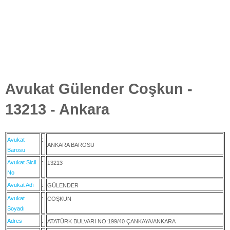
Avukat Gülender Coşkun -
13213 - Ankara
Avukat
:
ANKARA BAROSU
Barosu
Avukat Sicil
:
13213
No
Avukat Adı
:
GÜLENDER
Avukat
:
COŞKUN
Soyadı
Adres
:
ATATÜRK BULVARI NO:199/40 ÇANKAYA/ANKARA