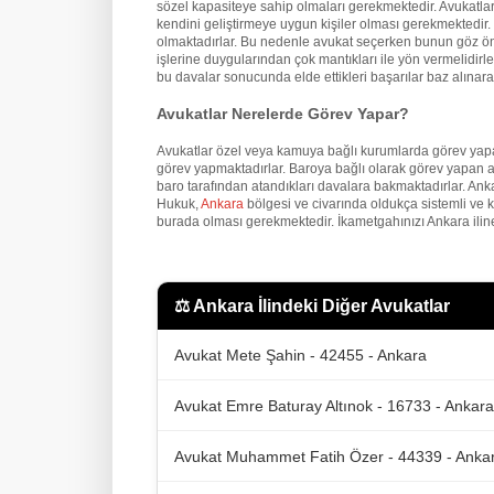
sözel kapasiteye sahip olmaları gerekmektedir. Avukatların
kendini geliştirmeye uygun kişiler olması gerekmektedir. İ
olmaktadırlar. Bu nedenle avukat seçerken bunun göz önü
işlerine duygularından çok mantıkları ile yön vermelidirler
bu davalar sonucunda elde ettikleri başarılar baz alınarak
Avukatlar Nerelerde Görev Yapar?
Avukatlar özel veya kamuya bağlı kurumlarda görev yapa
görev yapmaktadırlar. Baroya bağlı olarak görev yapan a
baro tarafından atandıkları davalara bakmaktadırlar. An
Hukuk,
Ankara
bölgesi ve civarında oldukça sistemli ve 
burada olması gerekmektedir. İkametgahınızı Ankara iline
⚖️
Ankara İlindeki Diğer Avukatlar
Avukat Mete Şahin - 42455 - Ankara
Avukat Emre Baturay Altınok - 16733 - Ankara
Avukat Muhammet Fatih Özer - 44339 - Anka