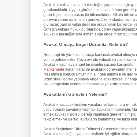
Avukat olmak ve avukatlık mesleğini yapabilmek için ge
gerekmektedir. Uygun görülen okula ve bölüme gerekli pua
giren kişiler okulu başarı ile bitirmelidirler. Okulu biti
görevini yerine getirmeleri gerekir. 1 yıllık stajdan son
olunacak baroya yakın değil ise oraya yakın bir yerde ik
Örneğin Ankara hukuk bürolarında görev yapacaksanız An
avukatlık mesleğini icra etmeniz için engelinizin bulun
Avukat Olmaya Engel Durumlar Nelerdir?
Her hangi bir yüz kızartıcı suça karışmak avukat olmaya 
yerine getiremezler. Ceza evinde yatmak ve yüz kızartıcı
Avukatlık yapmaya engel bir disiplin suçuna karışmak.
Mahkeme
de alınan karar ile avukatlık görevinden men e
İflas etmesi sonucu unvanının elinden alınması ve geri v
Uzun süreli görev yapmaya engel olacak fiziksel bir eng
Akli dengesinin yerinde olmaması veya kısıtlı olması gi
Avukatların Görevleri Nelerdir?
Avukatlık yapacak kişilerin yasalara ve kanunlara iyi hâ
uygun olarak savunma yapmak avukatların görevidir. Mü
etmek avukatlık görevi gereği yapılması gereken bir iştir
takip etmek ve gerekli evrakların toplanması ve takip edil
Avukat Seçiminde Dikkat Edilmesi Gerekenler Nelerdir?
Avukatlık mesleğini yapacak kişilerin iyi eğitim almış o