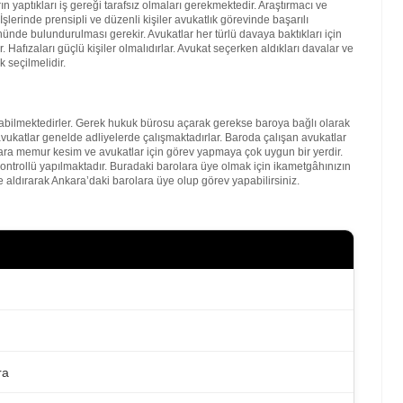
 yaptıkları iş gereği tarafsız olmaları gerekmektedir. Araştırmacı ve
şlerinde prensipli ve düzenli kişiler avukatlık görevinde başarılı
nde bulundurulması gerekir. Avukatlar her türlü davaya baktıkları için
. Hafızaları güçlü kişiler olmalıdırlar. Avukat seçerken aldıkları davalar ve
 seçilmelidir.
bilmektedirler. Gerek hukuk bürosu açarak gerekse baroya bağlı olarak
vukatlar genelde adliyelerde çalışmaktadırlar. Baroda çalışan avukatlar
kara memur kesim ve avukatlar için görev yapmaya çok uygun bir yerdir.
kontrollü yapılmaktadır. Buradaki barolara üye olmak için ikametgâhınızın
 aldırarak Ankara’daki barolara üye olup görev yapabilirsiniz.
ra