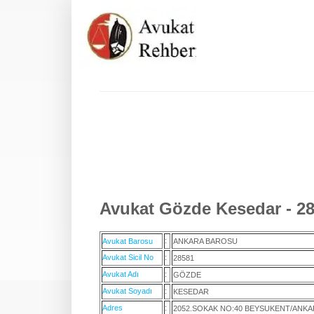
Avukat Gözde Kesedar - 28
:
Avukat Barosu
ANKARA BAROSU
Avukat Sicil No
:
28581
Avukat Adı
:
GÖZDE
Avukat Soyadı
:
KESEDAR
Adres
:
2052.SOKAK NO:40 BEYSUKENT/ANK