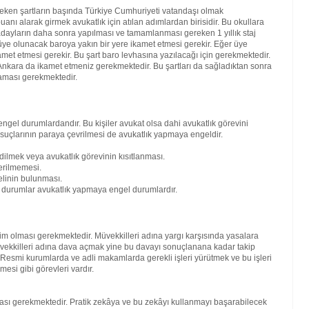
reken şartların başında Türkiye Cumhuriyeti vatandaşı olmak
nı alarak girmek avukatlık için atılan adımlardan birisidir. Bu okullara
ren adayların daha sonra yapılması ve tamamlanması gereken 1 yıllık staj
ra üye olunacak baroya yakın bir yere ikamet etmesi gerekir. Eğer üye
amet etmesi gerekir. Bu şart baro levhasına yazılacağı için gerekmektedir.
kara da ikamet etmeniz gerekmektedir. Bu şartları da sağladıktan sonra
maması gerekmektedir.
engel durumlardandır. Bu kişiler avukat olsa dahi avukatlık görevini
 suçlarının paraya çevrilmesi de avukatlık yapmaya engeldir.
dilmek veya avukatlık görevinin kısıtlanması.
erilmemesi.
elinin bulunması.
bi durumlar avukatlık yapmaya engel durumlardır.
kim olması gerekmektedir. Müvekkilleri adına yargı karşısında yasalara
vekkilleri adına dava açmak yine bu davayı sonuçlanana kadar takip
. Resmi kurumlarda ve adli makamlarda gerekli işleri yürütmek ve bu işleri
mesi gibi görevleri vardır.
lması gerekmektedir. Pratik zekâya ve bu zekâyı kullanmayı başarabilecek