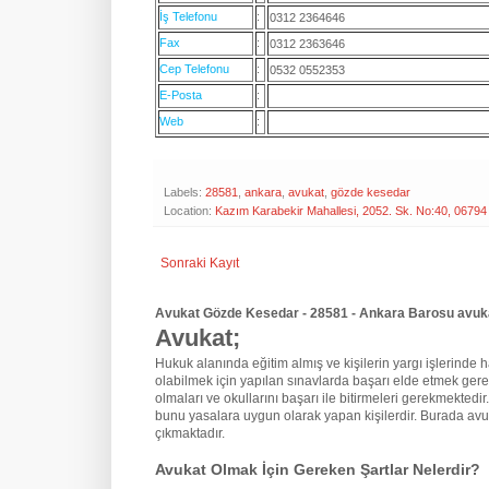
İş Telefonu
:
0312 2364646
Fax
:
0312 2363646
Cep Telefonu
:
0532 0552353
E-Posta
:
Web
:
Labels:
28581
,
ankara
,
avukat
,
gözde kesedar
Location:
Kazım Karabekir Mahallesi, 2052. Sk. No:40, 06794
Sonraki Kayıt
Avukat Gözde Kesedar - 28581 - Ankara Barosu avukat
Avukat;
Hukuk alanında eğitim almış ve kişilerin yargı işlerinde hak
olabilmek için yapılan sınavlarda başarı elde etmek gere
olmaları ve okullarını başarı ile bitirmeleri gerekmektedir
bunu yasalara uygun olarak yapan kişilerdir. Burada avu
çıkmaktadır.
Avukat Olmak İçin Gereken Şartlar Nelerdir?