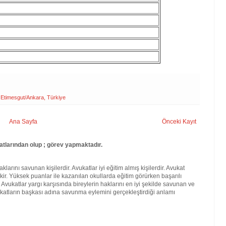
 Etimesgut/Ankara, Türkiye
Ana Sayfa
Önceki Kayıt
larından olup ; görev yapmaktadır.
larını savunan kişilerdir. Avukatlar iyi eğitim almış kişilerdir. Avukat
kir. Yüksek puanlar ile kazanılan okullarda eğitim görürken başarılı
. Avukatlar yargı karşısında bireylerin haklarını en iyi şekilde savunan ve
katların başkası adına savunma eylemini gerçekleştirdiği anlamı