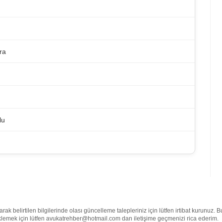
ra
lu
 belirtilen bilgilerinde olası güncelleme talepleriniz için lütfen irtibat kurunuz. 
e eklemek için lütfen avukatrehber@hotmail.com dan iletişime geçmenizi rica ederim.