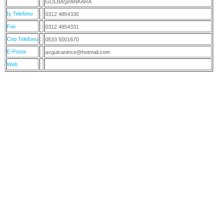
GÖLBAŞI/ANKARA
İş Telefonu
:
0312 4854330
Fax
:
0312 4854331
Cep Telefonu
:
0533 5001670
E-Posta
:
avgulcanince@hotmail.com
Web
: