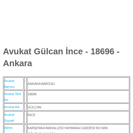
Avukat Gülcan İnce - 18696 -
Ankara
Avukat
:
ANKARA BAROSU
Barosu
Avukat Sicil
:
18696
No
Avukat Adı
:
GÜLCAN
Avukat
:
İNCE
Soyadı
Adres
:
KARŞIYAKA MAHALLESİ HAYMANA CADDESİ NO:68/6