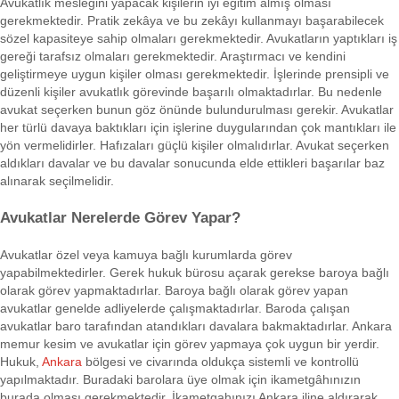
Avukatlık mesleğini yapacak kişilerin iyi eğitim almış olması
gerekmektedir. Pratik zekâya ve bu zekâyı kullanmayı başarabilecek
sözel kapasiteye sahip olmaları gerekmektedir. Avukatların yaptıkları iş
gereği tarafsız olmaları gerekmektedir. Araştırmacı ve kendini
geliştirmeye uygun kişiler olması gerekmektedir. İşlerinde prensipli ve
düzenli kişiler avukatlık görevinde başarılı olmaktadırlar. Bu nedenle
avukat seçerken bunun göz önünde bulundurulması gerekir. Avukatlar
her türlü davaya baktıkları için işlerine duygularından çok mantıkları ile
yön vermelidirler. Hafızaları güçlü kişiler olmalıdırlar. Avukat seçerken
aldıkları davalar ve bu davalar sonucunda elde ettikleri başarılar baz
alınarak seçilmelidir.
Avukatlar Nerelerde Görev Yapar?
Avukatlar özel veya kamuya bağlı kurumlarda görev
yapabilmektedirler. Gerek hukuk bürosu açarak gerekse baroya bağlı
olarak görev yapmaktadırlar. Baroya bağlı olarak görev yapan
avukatlar genelde adliyelerde çalışmaktadırlar. Baroda çalışan
avukatlar baro tarafından atandıkları davalara bakmaktadırlar. Ankara
memur kesim ve avukatlar için görev yapmaya çok uygun bir yerdir.
Hukuk,
Ankara
bölgesi ve civarında oldukça sistemli ve kontrollü
yapılmaktadır. Buradaki barolara üye olmak için ikametgâhınızın
burada olması gerekmektedir. İkametgahınızı Ankara iline aldırarak