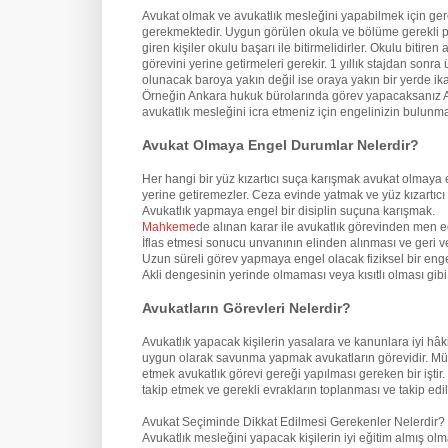
Avukat olmak ve avukatlık mesleğini yapabilmek için ge
gerekmektedir. Uygun görülen okula ve bölüme gerekli pua
giren kişiler okulu başarı ile bitirmelidirler. Okulu biti
görevini yerine getirmeleri gerekir. 1 yıllık stajdan son
olunacak baroya yakın değil ise oraya yakın bir yerde ik
Örneğin Ankara hukuk bürolarında görev yapacaksanız An
avukatlık mesleğini icra etmeniz için engelinizin bulun
Avukat Olmaya Engel Durumlar Nelerdir?
Her hangi bir yüz kızartıcı suça karışmak avukat olmaya 
yerine getiremezler. Ceza evinde yatmak ve yüz kızartıcı
Avukatlık yapmaya engel bir disiplin suçuna karışmak.
Mahkeme
de alınan karar ile avukatlık görevinden men e
İflas etmesi sonucu unvanının elinden alınması ve geri v
Uzun süreli görev yapmaya engel olacak fiziksel bir eng
Akli dengesinin yerinde olmaması veya kısıtlı olması gi
Avukatların Görevleri Nelerdir?
Avukatlık yapacak kişilerin yasalara ve kanunlara iyi hâ
uygun olarak savunma yapmak avukatların görevidir. Mü
etmek avukatlık görevi gereği yapılması gereken bir iştir
takip etmek ve gerekli evrakların toplanması ve takip edil
Avukat Seçiminde Dikkat Edilmesi Gerekenler Nelerdir?
Avukatlık mesleğini yapacak kişilerin iyi eğitim almış o