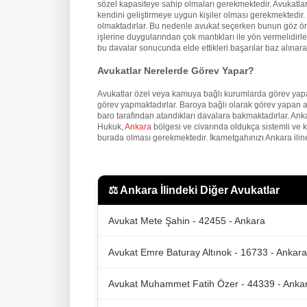
sözel kapasiteye sahip olmaları gerekmektedir. Avukatların
kendini geliştirmeye uygun kişiler olması gerekmektedir. İ
olmaktadırlar. Bu nedenle avukat seçerken bunun göz önü
işlerine duygularından çok mantıkları ile yön vermelidirler
bu davalar sonucunda elde ettikleri başarılar baz alınarak
Avukatlar Nerelerde Görev Yapar?
Avukatlar özel veya kamuya bağlı kurumlarda görev yapa
görev yapmaktadırlar. Baroya bağlı olarak görev yapan a
baro tarafından atandıkları davalara bakmaktadırlar. An
Hukuk,
Ankara
bölgesi ve civarında oldukça sistemli ve 
burada olması gerekmektedir. İkametgahınızı Ankara iline
⚖️
Ankara İlindeki Diğer Avukatlar
Avukat Mete Şahin - 42455 - Ankara
Avukat Emre Baturay Altınok - 16733 - Ankara
Avukat Muhammet Fatih Özer - 44339 - Anka