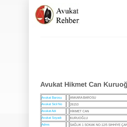
Avukat Hikmet Can Kuruoğl
:
Avukat Barosu
ANKARA BAROSU
Avukat Sicil No
:
26153
Avukat Adı
:
HİKMET CAN
Avukat Soyadı
:
KURUOĞLU
Adres
:
SAĞLIK 1 SOKAK NO:12/5 SIHHİYE Ç