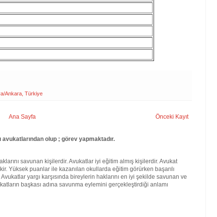
ya/Ankara, Türkiye
Ana Sayfa
Önceki Kayıt
avukatlarından olup ; görev yapmaktadır.
larını savunan kişilerdir. Avukatlar iyi eğitim almış kişilerdir. Avukat
kir. Yüksek puanlar ile kazanılan okullarda eğitim görürken başarılı
. Avukatlar yargı karşısında bireylerin haklarını en iyi şekilde savunan ve
katların başkası adına savunma eylemini gerçekleştirdiği anlamı