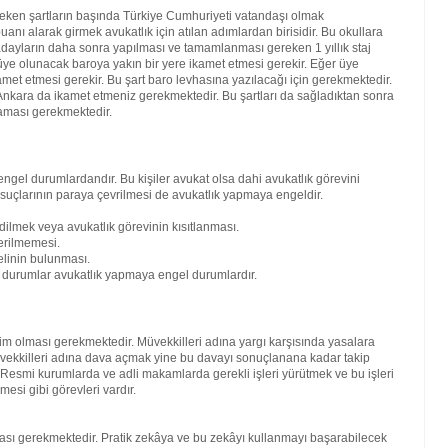
reken şartların başında Türkiye Cumhuriyeti vatandaşı olmak
nı alarak girmek avukatlık için atılan adımlardan birisidir. Bu okullara
ren adayların daha sonra yapılması ve tamamlanması gereken 1 yıllık staj
ra üye olunacak baroya yakın bir yere ikamet etmesi gerekir. Eğer üye
amet etmesi gerekir. Bu şart baro levhasına yazılacağı için gerekmektedir.
kara da ikamet etmeniz gerekmektedir. Bu şartları da sağladıktan sonra
maması gerekmektedir.
engel durumlardandır. Bu kişiler avukat olsa dahi avukatlık görevini
 suçlarının paraya çevrilmesi de avukatlık yapmaya engeldir.
dilmek veya avukatlık görevinin kısıtlanması.
erilmemesi.
elinin bulunması.
bi durumlar avukatlık yapmaya engel durumlardır.
kim olması gerekmektedir. Müvekkilleri adına yargı karşısında yasalara
vekkilleri adına dava açmak yine bu davayı sonuçlanana kadar takip
. Resmi kurumlarda ve adli makamlarda gerekli işleri yürütmek ve bu işleri
mesi gibi görevleri vardır.
lması gerekmektedir. Pratik zekâya ve bu zekâyı kullanmayı başarabilecek