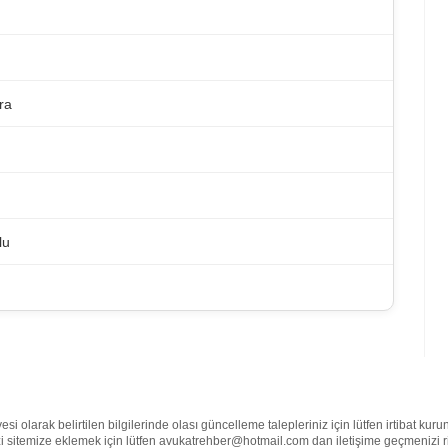
ra
lu
olarak belirtilen bilgilerinde olası güncelleme talepleriniz için lütfen irtibat kur
nizi sitemize eklemek için lütfen avukatrehber@hotmail.com dan iletişime geçmenizi 