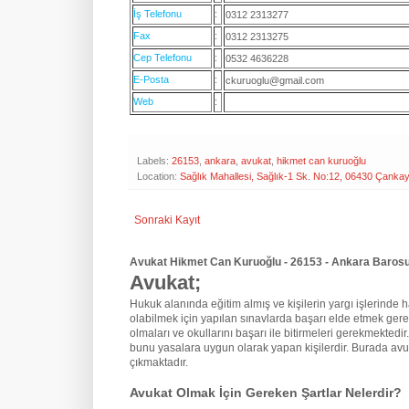
İş Telefonu
:
0312 2313277
Fax
:
0312 2313275
Cep Telefonu
:
0532 4636228
E-Posta
:
ckuruoglu@gmail.com
Web
:
Labels:
26153
,
ankara
,
avukat
,
hikmet can kuruoğlu
Location:
Sağlık Mahallesi, Sağlık-1 Sk. No:12, 06430 Çanka
Sonraki Kayıt
Avukat Hikmet Can Kuruoğlu - 26153 - Ankara Barosu 
Avukat;
Hukuk alanında eğitim almış ve kişilerin yargı işlerinde hak
olabilmek için yapılan sınavlarda başarı elde etmek gere
olmaları ve okullarını başarı ile bitirmeleri gerekmektedir
bunu yasalara uygun olarak yapan kişilerdir. Burada avu
çıkmaktadır.
Avukat Olmak İçin Gereken Şartlar Nelerdir?