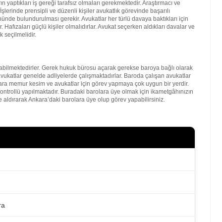
 yaptıkları iş gereği tarafsız olmaları gerekmektedir. Araştırmacı ve
şlerinde prensipli ve düzenli kişiler avukatlık görevinde başarılı
nde bulundurulması gerekir. Avukatlar her türlü davaya baktıkları için
. Hafızaları güçlü kişiler olmalıdırlar. Avukat seçerken aldıkları davalar ve
 seçilmelidir.
bilmektedirler. Gerek hukuk bürosu açarak gerekse baroya bağlı olarak
vukatlar genelde adliyelerde çalışmaktadırlar. Baroda çalışan avukatlar
kara memur kesim ve avukatlar için görev yapmaya çok uygun bir yerdir.
kontrollü yapılmaktadır. Buradaki barolara üye olmak için ikametgâhınızın
 aldırarak Ankara’daki barolara üye olup görev yapabilirsiniz.
ra