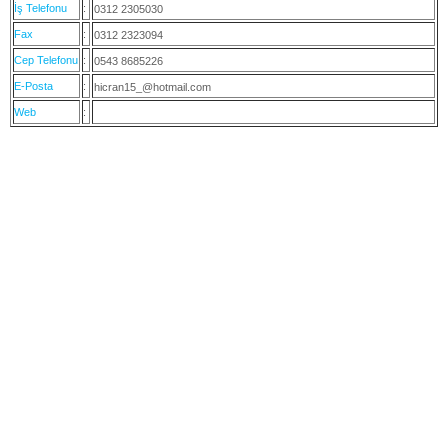
İş Telefonu
:
0312 2305030
Fax
:
0312 2323094
Cep Telefonu
:
0543 8685226
E-Posta
:
hicran15_@hotmail.com
Web
: