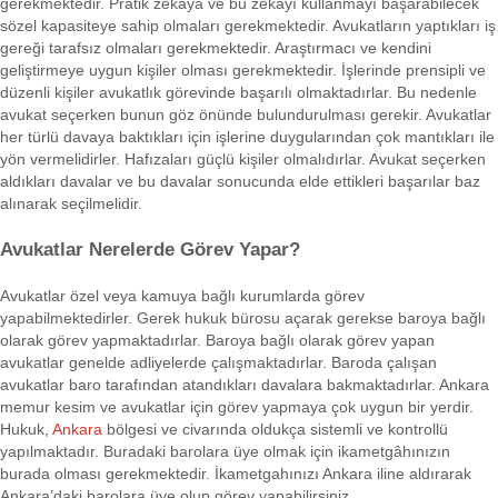
gerekmektedir. Pratik zekâya ve bu zekâyı kullanmayı başarabilecek
sözel kapasiteye sahip olmaları gerekmektedir. Avukatların yaptıkları iş
gereği tarafsız olmaları gerekmektedir. Araştırmacı ve kendini
geliştirmeye uygun kişiler olması gerekmektedir. İşlerinde prensipli ve
düzenli kişiler avukatlık görevinde başarılı olmaktadırlar. Bu nedenle
avukat seçerken bunun göz önünde bulundurulması gerekir. Avukatlar
her türlü davaya baktıkları için işlerine duygularından çok mantıkları ile
yön vermelidirler. Hafızaları güçlü kişiler olmalıdırlar. Avukat seçerken
aldıkları davalar ve bu davalar sonucunda elde ettikleri başarılar baz
alınarak seçilmelidir.
Avukatlar Nerelerde Görev Yapar?
Avukatlar özel veya kamuya bağlı kurumlarda görev
yapabilmektedirler. Gerek hukuk bürosu açarak gerekse baroya bağlı
olarak görev yapmaktadırlar. Baroya bağlı olarak görev yapan
avukatlar genelde adliyelerde çalışmaktadırlar. Baroda çalışan
avukatlar baro tarafından atandıkları davalara bakmaktadırlar. Ankara
memur kesim ve avukatlar için görev yapmaya çok uygun bir yerdir.
Hukuk,
Ankara
bölgesi ve civarında oldukça sistemli ve kontrollü
yapılmaktadır. Buradaki barolara üye olmak için ikametgâhınızın
burada olması gerekmektedir. İkametgahınızı Ankara iline aldırarak
Ankara’daki barolara üye olup görev yapabilirsiniz.