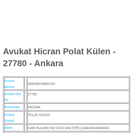
Avukat Hicran Polat Külen -
27780 - Ankara
Avukat
:
ANKARA BAROSU
Barosu
Avukat Sicil
:
27780
No
Avukat Adı
:
HİCRAN
Avukat
:
POLAT KÜLEN
Soyadı
Adres
:
GMK BULVARI NO:20/10 MALTEPE ÇANKAYA/ANKARA