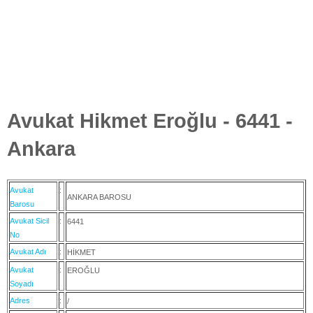
Avukat Hikmet Eroğlu - 6441 -
Ankara
Avukat
:
ANKARA BAROSU
Barosu
Avukat Sicil
:
6441
No
Avukat Adı
:
HİKMET
Avukat
:
EROĞLU
Soyadı
Adres
:
/