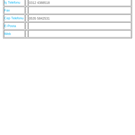
İş Telefonu
:
0312 4388518
Fax
:
Cep Telefonu
:
0535 5842531
E-Posta
:
Web
: