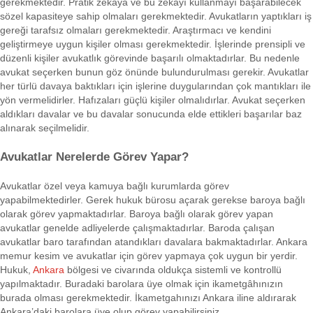
gerekmektedir. Pratik zekâya ve bu zekâyı kullanmayı başarabilecek
sözel kapasiteye sahip olmaları gerekmektedir. Avukatların yaptıkları iş
gereği tarafsız olmaları gerekmektedir. Araştırmacı ve kendini
geliştirmeye uygun kişiler olması gerekmektedir. İşlerinde prensipli ve
düzenli kişiler avukatlık görevinde başarılı olmaktadırlar. Bu nedenle
avukat seçerken bunun göz önünde bulundurulması gerekir. Avukatlar
her türlü davaya baktıkları için işlerine duygularından çok mantıkları ile
yön vermelidirler. Hafızaları güçlü kişiler olmalıdırlar. Avukat seçerken
aldıkları davalar ve bu davalar sonucunda elde ettikleri başarılar baz
alınarak seçilmelidir.
Avukatlar Nerelerde Görev Yapar?
Avukatlar özel veya kamuya bağlı kurumlarda görev
yapabilmektedirler. Gerek hukuk bürosu açarak gerekse baroya bağlı
olarak görev yapmaktadırlar. Baroya bağlı olarak görev yapan
avukatlar genelde adliyelerde çalışmaktadırlar. Baroda çalışan
avukatlar baro tarafından atandıkları davalara bakmaktadırlar. Ankara
memur kesim ve avukatlar için görev yapmaya çok uygun bir yerdir.
Hukuk,
Ankara
bölgesi ve civarında oldukça sistemli ve kontrollü
yapılmaktadır. Buradaki barolara üye olmak için ikametgâhınızın
burada olması gerekmektedir. İkametgahınızı Ankara iline aldırarak
Ankara’daki barolara üye olup görev yapabilirsiniz.