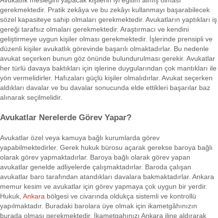
Avukatlık mesleğini yapacak kişilerin iyi eğitim almış olması
gerekmektedir. Pratik zekâya ve bu zekâyı kullanmayı başarabilecek
sözel kapasiteye sahip olmaları gerekmektedir. Avukatların yaptıkları iş
gereği tarafsız olmaları gerekmektedir. Araştırmacı ve kendini
geliştirmeye uygun kişiler olması gerekmektedir. İşlerinde prensipli ve
düzenli kişiler avukatlık görevinde başarılı olmaktadırlar. Bu nedenle
avukat seçerken bunun göz önünde bulundurulması gerekir. Avukatlar
her türlü davaya baktıkları için işlerine duygularından çok mantıkları ile
yön vermelidirler. Hafızaları güçlü kişiler olmalıdırlar. Avukat seçerken
aldıkları davalar ve bu davalar sonucunda elde ettikleri başarılar baz
alınarak seçilmelidir.
Avukatlar Nerelerde Görev Yapar?
Avukatlar özel veya kamuya bağlı kurumlarda görev
yapabilmektedirler. Gerek hukuk bürosu açarak gerekse baroya bağlı
olarak görev yapmaktadırlar. Baroya bağlı olarak görev yapan
avukatlar genelde adliyelerde çalışmaktadırlar. Baroda çalışan
avukatlar baro tarafından atandıkları davalara bakmaktadırlar. Ankara
memur kesim ve avukatlar için görev yapmaya çok uygun bir yerdir.
Hukuk,
Ankara
bölgesi ve civarında oldukça sistemli ve kontrollü
yapılmaktadır. Buradaki barolara üye olmak için ikametgâhınızın
burada olması gerekmektedir. İkametgahınızı Ankara iline aldırarak