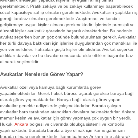
Avukatlık mesleğini yapacak kişilerin iyi eğitim almış olması
gerekmektedir. Pratik zekâya ve bu zekâyı kullanmayı başarabilecek
sözel kapasiteye sahip olmaları gerekmektedir. Avukatların yaptıkları iş
gereği tarafsız olmaları gerekmektedir. Araştırmacı ve kendini
geliştirmeye uygun kişiler olması gerekmektedir. İşlerinde prensipli ve
düzenli kişiler avukatlık görevinde başarılı olmaktadırlar. Bu nedenle
avukat seçerken bunun göz önünde bulundurulması gerekir. Avukatlar
her türlü davaya baktıkları için işlerine duygularından çok mantıkları ile
yön vermelidirler. Hafızaları güçlü kişiler olmalıdırlar. Avukat seçerken
aldıkları davalar ve bu davalar sonucunda elde ettikleri başarılar baz
alınarak seçilmelidir.
Avukatlar Nerelerde Görev Yapar?
Avukatlar özel veya kamuya bağlı kurumlarda görev
yapabilmektedirler. Gerek hukuk bürosu açarak gerekse baroya bağlı
olarak görev yapmaktadırlar. Baroya bağlı olarak görev yapan
avukatlar genelde adliyelerde çalışmaktadırlar. Baroda çalışan
avukatlar baro tarafından atandıkları davalara bakmaktadırlar. Ankara
memur kesim ve avukatlar için görev yapmaya çok uygun bir yerdir.
Hukuk,
Ankara
bölgesi ve civarında oldukça sistemli ve kontrollü
yapılmaktadır. Buradaki barolara üye olmak için ikametgâhınızın
burada olması gerekmektedir. İkametgahınızı Ankara iline aldırarak