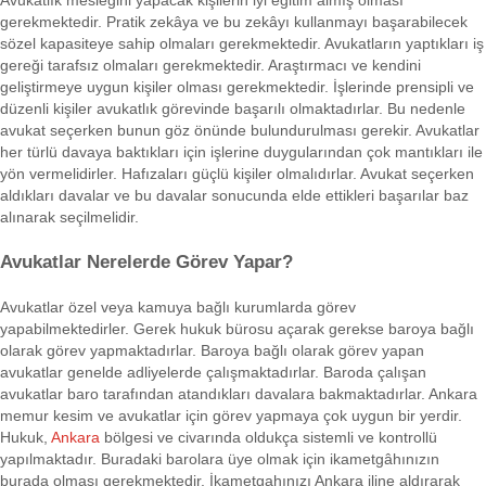
Avukatlık mesleğini yapacak kişilerin iyi eğitim almış olması
gerekmektedir. Pratik zekâya ve bu zekâyı kullanmayı başarabilecek
sözel kapasiteye sahip olmaları gerekmektedir. Avukatların yaptıkları iş
gereği tarafsız olmaları gerekmektedir. Araştırmacı ve kendini
geliştirmeye uygun kişiler olması gerekmektedir. İşlerinde prensipli ve
düzenli kişiler avukatlık görevinde başarılı olmaktadırlar. Bu nedenle
avukat seçerken bunun göz önünde bulundurulması gerekir. Avukatlar
her türlü davaya baktıkları için işlerine duygularından çok mantıkları ile
yön vermelidirler. Hafızaları güçlü kişiler olmalıdırlar. Avukat seçerken
aldıkları davalar ve bu davalar sonucunda elde ettikleri başarılar baz
alınarak seçilmelidir.
Avukatlar Nerelerde Görev Yapar?
Avukatlar özel veya kamuya bağlı kurumlarda görev
yapabilmektedirler. Gerek hukuk bürosu açarak gerekse baroya bağlı
olarak görev yapmaktadırlar. Baroya bağlı olarak görev yapan
avukatlar genelde adliyelerde çalışmaktadırlar. Baroda çalışan
avukatlar baro tarafından atandıkları davalara bakmaktadırlar. Ankara
memur kesim ve avukatlar için görev yapmaya çok uygun bir yerdir.
Hukuk,
Ankara
bölgesi ve civarında oldukça sistemli ve kontrollü
yapılmaktadır. Buradaki barolara üye olmak için ikametgâhınızın
burada olması gerekmektedir. İkametgahınızı Ankara iline aldırarak