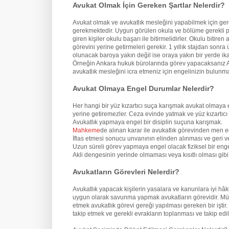
Avukat Olmak İçin Gereken Şartlar Nelerdir?
Avukat olmak ve avukatlık mesleğini yapabilmek için ge
gerekmektedir. Uygun görülen okula ve bölüme gerekli pua
giren kişiler okulu başarı ile bitirmelidirler. Okulu biti
görevini yerine getirmeleri gerekir. 1 yıllık stajdan son
olunacak baroya yakın değil ise oraya yakın bir yerde ik
Örneğin Ankara hukuk bürolarında görev yapacaksanız An
avukatlık mesleğini icra etmeniz için engelinizin bulun
Avukat Olmaya Engel Durumlar Nelerdir?
Her hangi bir yüz kızartıcı suça karışmak avukat olmaya 
yerine getiremezler. Ceza evinde yatmak ve yüz kızartıcı
Avukatlık yapmaya engel bir disiplin suçuna karışmak.
Mahkeme
de alınan karar ile avukatlık görevinden men e
İflas etmesi sonucu unvanının elinden alınması ve geri v
Uzun süreli görev yapmaya engel olacak fiziksel bir eng
Akli dengesinin yerinde olmaması veya kısıtlı olması gi
Avukatların Görevleri Nelerdir?
Avukatlık yapacak kişilerin yasalara ve kanunlara iyi hâ
uygun olarak savunma yapmak avukatların görevidir. Mü
etmek avukatlık görevi gereği yapılması gereken bir iştir
takip etmek ve gerekli evrakların toplanması ve takip edil