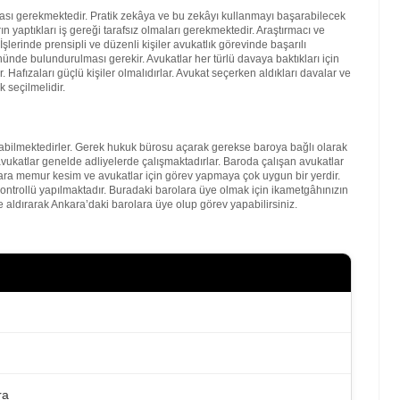
lması gerekmektedir. Pratik zekâya ve bu zekâyı kullanmayı başarabilecek
 yaptıkları iş gereği tarafsız olmaları gerekmektedir. Araştırmacı ve
şlerinde prensipli ve düzenli kişiler avukatlık görevinde başarılı
nde bulundurulması gerekir. Avukatlar her türlü davaya baktıkları için
. Hafızaları güçlü kişiler olmalıdırlar. Avukat seçerken aldıkları davalar ve
 seçilmelidir.
bilmektedirler. Gerek hukuk bürosu açarak gerekse baroya bağlı olarak
vukatlar genelde adliyelerde çalışmaktadırlar. Baroda çalışan avukatlar
kara memur kesim ve avukatlar için görev yapmaya çok uygun bir yerdir.
kontrollü yapılmaktadır. Buradaki barolara üye olmak için ikametgâhınızın
 aldırarak Ankara’daki barolara üye olup görev yapabilirsiniz.
ra