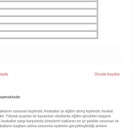
Sayfa
Önceki Kayıtlar
yapmaktadır.
larını savunan kişilerdir. Avukatlar iyi eğitim almış kişilerdir. Avukat
kir. Yüksek puanlar ile kazanılan okullarda eğitim görürken başarılı
. Avukatlar yargı karşısında bireylerin haklarını en iyi şekilde savunan ve
katların başkası adına savunma eylemini gerçekleştirdiği anlamı