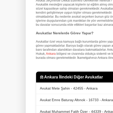
Avukat Seçiminde Dikkat Edilmesi Gerekenler Nelerdir?
Avukatlık mesleğini yapacak kişilerin iyi eğitim almış o
sözel kapasiteye sahip olmaları gerekmektedir. Avukatların
kendini geliştirmeye uygun kişiler olması gerekmektedir. İ
olmaktadırlar. Bu nedenle avukat seçerken bunun göz önü
işlerine duygularından çok mantıkları ile yön vermelidirler
bu davalar sonucunda elde ettikleri başarılar baz alınarak
Avukatlar Nerelerde Görev Yapar?
Avukatlar özel veya kamuya bağlı kurumlarda görev yapa
görev yapmaktadırlar. Baroya bağlı olarak görev yapan a
baro tarafından atandıkları davalara bakmaktadırlar. An
Hukuk,
Ankara
bölgesi ve civarında oldukça sistemli ve 
burada olması gerekmektedir. İkametgahınızı Ankara iline
⚖️
Ankara İlindeki Diğer Avukatlar
Avukat Mete Şahin - 42455 - Ankara
Avukat Emre Baturay Altınok - 16733 - Ankara
Avukat Muhammet Fatih Özer - 44339 - Anka