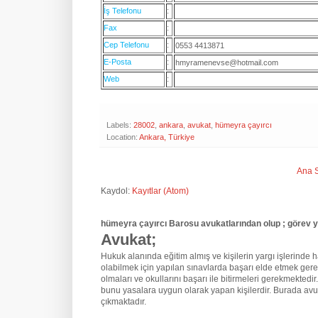
İş Telefonu
:
Fax
:
Cep Telefonu
:
0553 4413871
E-Posta
:
hmyramenevse@hotmail.com
Web
:
Labels:
28002
,
ankara
,
avukat
,
hümeyra çayırcı
Location:
Ankara, Türkiye
Ana 
Kaydol:
Kayıtlar (Atom)
hümeyra çayırcı Barosu avukatlarından olup ; görev 
Avukat;
Hukuk alanında eğitim almış ve kişilerin yargı işlerinde hak
olabilmek için yapılan sınavlarda başarı elde etmek gere
olmaları ve okullarını başarı ile bitirmeleri gerekmektedir
bunu yasalara uygun olarak yapan kişilerdir. Burada avu
çıkmaktadır.