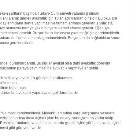
reken şartların başında Türkiye Cumhuriyeti vatandaşı olmak
nı alarak girmek avukatlık için atılan adımlardan birisidir. Bu okullara
ren adayların daha sonra yapılması ve tamamlanması gereken 1 yıllık staj
ra üye olunacak baroya yakın bir yere ikamet etmesi gerekir. Eğer üye
amet etmesi gerekir. Bu şart baro levhasına yazılacağı için gerekmektedir.
kara da ikamet etmeniz gerekmektedir. Bu şartları da sağladıktan sonra
maması gerekmektedir.
engel durumlardandır. Bu kişiler avukat olsa dahi avukatlık görevini
 suçlarının paraya çevrilmesi de avukatlık yapmaya engeldir.
dilmek veya avukatlık görevinin kısıtlanması.
erilmemesi.
elinin bulunması.
bi durumlar avukatlık yapmaya engel durumlardır.
kim olması gerekmektedir. Müvekkilleri adına yargı karşısında yasalara
vekkilleri adına dava açmak yine bu davayı sonuçlanana kadar takip
. Resmi kurumlarda ve adli makamlarda gerekli işleri yürütmek ve bu işleri
mesi gibi görevleri vardır.