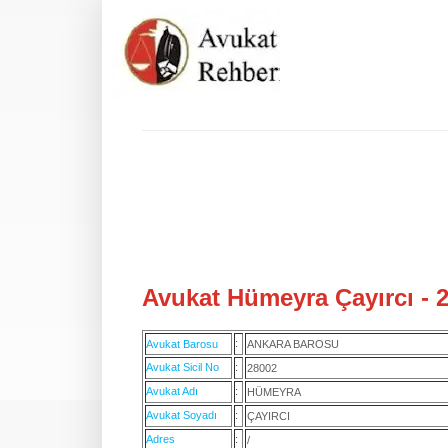
Avukat Hümeyra Çayırcı - 
:
Avukat Barosu
ANKARA BAROSU
Avukat Sicil No
:
28002
Avukat Adı
:
HÜMEYRA
Avukat Soyadı
:
ÇAYIRCI
Adres
:
/