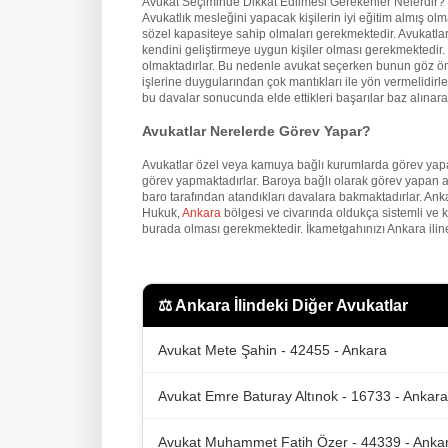
Avukat Seçiminde Dikkat Edilmesi Gerekenler Nelerdir?
Avukatlık mesleğini yapacak kişilerin iyi eğitim almış o
sözel kapasiteye sahip olmaları gerekmektedir. Avukatların
kendini geliştirmeye uygun kişiler olması gerekmektedir. İ
olmaktadırlar. Bu nedenle avukat seçerken bunun göz önü
işlerine duygularından çok mantıkları ile yön vermelidirler
bu davalar sonucunda elde ettikleri başarılar baz alınarak
Avukatlar Nerelerde Görev Yapar?
Avukatlar özel veya kamuya bağlı kurumlarda görev yapa
görev yapmaktadırlar. Baroya bağlı olarak görev yapan a
baro tarafından atandıkları davalara bakmaktadırlar. An
Hukuk,
Ankara
bölgesi ve civarında oldukça sistemli ve 
burada olması gerekmektedir. İkametgahınızı Ankara iline
⚖️
Ankara İlindeki Diğer Avukatlar
Avukat Mete Şahin - 42455 - Ankara
Avukat Emre Baturay Altınok - 16733 - Ankara
Avukat Muhammet Fatih Özer - 44339 - Anka