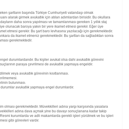
reken şartların başında Türkiye Cumhuriyeti vatandaşı olmak
nı alarak girmek avukatlık için atılan adımlardan birisidir. Bu okullara
ren adayların daha sonra yapılması ve tamamlanması gereken 1 yıllık staj
ra üye olunacak baroya yakın bir yere ikamet etmesi gerekir. Eğer üye
amet etmesi gerekir. Bu şart baro levhasına yazılacağı için gerekmektedir.
kara da ikamet etmeniz gerekmektedir. Bu şartları da sağladıktan sonra
maması gerekmektedir.
engel durumlardandır. Bu kişiler avukat olsa dahi avukatlık görevini
 suçlarının paraya çevrilmesi de avukatlık yapmaya engeldir.
dilmek veya avukatlık görevinin kısıtlanması.
erilmemesi.
elinin bulunması.
bi durumlar avukatlık yapmaya engel durumlardır.
kim olması gerekmektedir. Müvekkilleri adına yargı karşısında yasalara
vekkilleri adına dava açmak yine bu davayı sonuçlanana kadar takip
. Resmi kurumlarda ve adli makamlarda gerekli işleri yürütmek ve bu işleri
mesi gibi görevleri vardır.