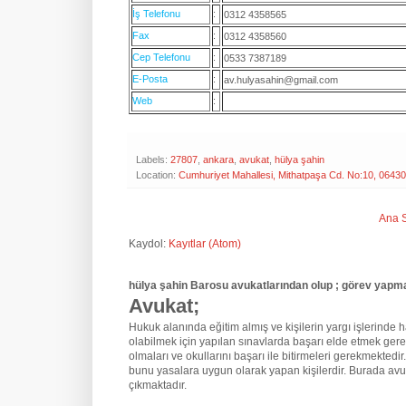
İş Telefonu
:
0312 4358565
Fax
:
0312 4358560
Cep Telefonu
:
0533 7387189
E-Posta
:
av.hulyasahin@gmail.com
Web
:
Labels:
27807
,
ankara
,
avukat
,
hülya şahin
Location:
Cumhuriyet Mahallesi, Mithatpaşa Cd. No:10, 0643
Ana 
Kaydol:
Kayıtlar (Atom)
hülya şahin Barosu avukatlarından olup ; görev yapma
Avukat;
Hukuk alanında eğitim almış ve kişilerin yargı işlerinde hak
olabilmek için yapılan sınavlarda başarı elde etmek gere
olmaları ve okullarını başarı ile bitirmeleri gerekmektedir
bunu yasalara uygun olarak yapan kişilerdir. Burada avu
çıkmaktadır.