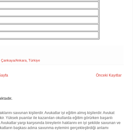
0 Çankaya/Ankara, Türkiye
Sayfa
Önceki Kayıtlar
ktadır.
larını savunan kişilerdir. Avukatlar iyi eğitim almış kişilerdir. Avukat
kir. Yüksek puanlar ile kazanılan okullarda eğitim görürken başarılı
. Avukatlar yargı karşısında bireylerin haklarını en iyi şekilde savunan ve
katların başkası adına savunma eylemini gerçekleştirdiği anlamı