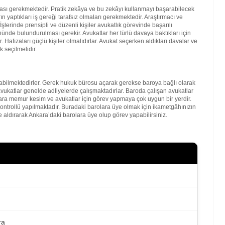
lması gerekmektedir. Pratik zekâya ve bu zekâyı kullanmayı başarabilecek
 yaptıkları iş gereği tarafsız olmaları gerekmektedir. Araştırmacı ve
şlerinde prensipli ve düzenli kişiler avukatlık görevinde başarılı
nde bulundurulması gerekir. Avukatlar her türlü davaya baktıkları için
. Hafızaları güçlü kişiler olmalıdırlar. Avukat seçerken aldıkları davalar ve
 seçilmelidir.
bilmektedirler. Gerek hukuk bürosu açarak gerekse baroya bağlı olarak
vukatlar genelde adliyelerde çalışmaktadırlar. Baroda çalışan avukatlar
kara memur kesim ve avukatlar için görev yapmaya çok uygun bir yerdir.
kontrollü yapılmaktadır. Buradaki barolara üye olmak için ikametgâhınızın
 aldırarak Ankara’daki barolara üye olup görev yapabilirsiniz.
ra