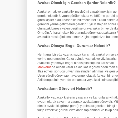
Avukat Olmak İçin Gereken Şartlar Nelerdir?
Avukat olmak ve avukatlık mesleğini yapabilmek için ge
gerekmektedir. Uygun görülen okula ve bölüme gerekli pua
giren kişiler okulu başarı ile bitirmelidirler. Okulu biti
görevini yerine getirmeleri gerekir. 1 yıllık stajdan son
olunacak baroya yakın değil ise oraya yakın bir yerde ik
Örneğin Ankara hukuk bürolarında görev yapacaksanız An
avukatlık mesleğini icra etmeniz için engelinizin bulun
Avukat Olmaya Engel Durumlar Nelerdir?
Her hangi bir yüz kızartıcı suça karışmak avukat olmaya 
yerine getiremezler. Ceza evinde yatmak ve yüz kızartıcı
Avukatlık yapmaya engel bir disiplin suçuna karışmak.
Mahkeme
de alınan karar ile avukatlık görevinden men e
İflas etmesi sonucu unvanının elinden alınması ve geri v
Uzun süreli görev yapmaya engel olacak fiziksel bir eng
Akli dengesinin yerinde olmaması veya kısıtlı olması gi
Avukatların Görevleri Nelerdir?
Avukatlık yapacak kişilerin yasalara ve kanunlara iyi hâ
uygun olarak savunma yapmak avukatların görevidir. Mü
etmek avukatlık görevi gereği yapılması gereken bir iştir
takip etmek ve gerekli evrakların toplanması ve takip edil