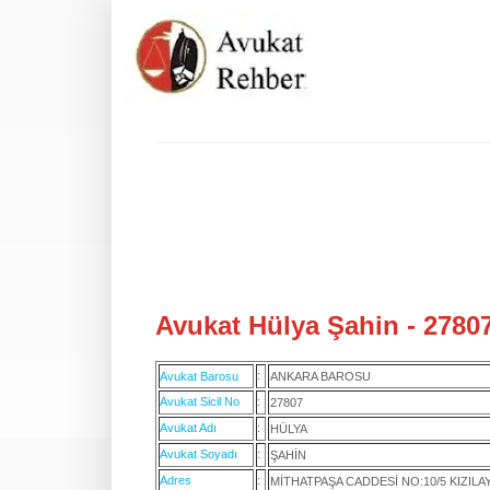
Avukat Hülya Şahin - 27807
:
Avukat Barosu
ANKARA BAROSU
Avukat Sicil No
:
27807
Avukat Adı
:
HÜLYA
Avukat Soyadı
:
ŞAHİN
Adres
:
MİTHATPAŞA CADDESİ NO:10/5 KIZIL