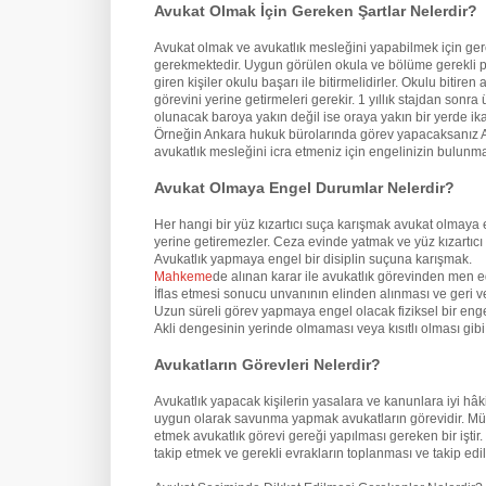
Avukat Olmak İçin Gereken Şartlar Nelerdir?
Avukat olmak ve avukatlık mesleğini yapabilmek için ge
gerekmektedir. Uygun görülen okula ve bölüme gerekli pua
giren kişiler okulu başarı ile bitirmelidirler. Okulu biti
görevini yerine getirmeleri gerekir. 1 yıllık stajdan son
olunacak baroya yakın değil ise oraya yakın bir yerde ik
Örneğin Ankara hukuk bürolarında görev yapacaksanız An
avukatlık mesleğini icra etmeniz için engelinizin bulun
Avukat Olmaya Engel Durumlar Nelerdir?
Her hangi bir yüz kızartıcı suça karışmak avukat olmaya 
yerine getiremezler. Ceza evinde yatmak ve yüz kızartıcı
Avukatlık yapmaya engel bir disiplin suçuna karışmak.
Mahkeme
de alınan karar ile avukatlık görevinden men e
İflas etmesi sonucu unvanının elinden alınması ve geri v
Uzun süreli görev yapmaya engel olacak fiziksel bir eng
Akli dengesinin yerinde olmaması veya kısıtlı olması gi
Avukatların Görevleri Nelerdir?
Avukatlık yapacak kişilerin yasalara ve kanunlara iyi hâ
uygun olarak savunma yapmak avukatların görevidir. Mü
etmek avukatlık görevi gereği yapılması gereken bir iştir
takip etmek ve gerekli evrakların toplanması ve takip edil