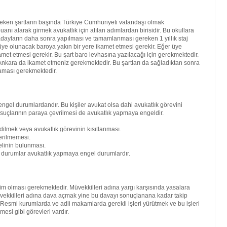
reken şartların başında Türkiye Cumhuriyeti vatandaşı olmak
nı alarak girmek avukatlık için atılan adımlardan birisidir. Bu okullara
ren adayların daha sonra yapılması ve tamamlanması gereken 1 yıllık staj
ra üye olunacak baroya yakın bir yere ikamet etmesi gerekir. Eğer üye
amet etmesi gerekir. Bu şart baro levhasına yazılacağı için gerekmektedir.
kara da ikamet etmeniz gerekmektedir. Bu şartları da sağladıktan sonra
maması gerekmektedir.
engel durumlardandır. Bu kişiler avukat olsa dahi avukatlık görevini
 suçlarının paraya çevrilmesi de avukatlık yapmaya engeldir.
dilmek veya avukatlık görevinin kısıtlanması.
erilmemesi.
elinin bulunması.
bi durumlar avukatlık yapmaya engel durumlardır.
kim olması gerekmektedir. Müvekkilleri adına yargı karşısında yasalara
vekkilleri adına dava açmak yine bu davayı sonuçlanana kadar takip
. Resmi kurumlarda ve adli makamlarda gerekli işleri yürütmek ve bu işleri
mesi gibi görevleri vardır.