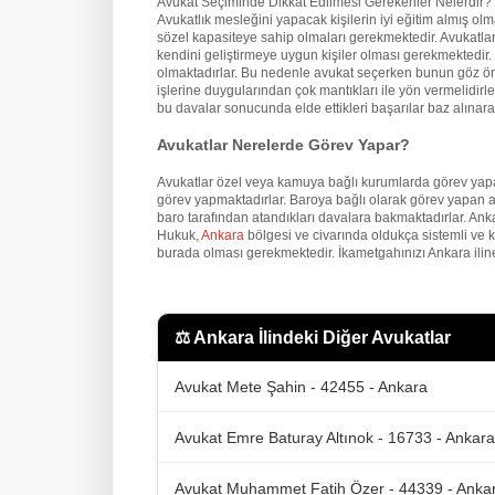
Avukat Seçiminde Dikkat Edilmesi Gerekenler Nelerdir?
Avukatlık mesleğini yapacak kişilerin iyi eğitim almış o
sözel kapasiteye sahip olmaları gerekmektedir. Avukatların
kendini geliştirmeye uygun kişiler olması gerekmektedir. İ
olmaktadırlar. Bu nedenle avukat seçerken bunun göz önü
işlerine duygularından çok mantıkları ile yön vermelidirler
bu davalar sonucunda elde ettikleri başarılar baz alınarak
Avukatlar Nerelerde Görev Yapar?
Avukatlar özel veya kamuya bağlı kurumlarda görev yapa
görev yapmaktadırlar. Baroya bağlı olarak görev yapan a
baro tarafından atandıkları davalara bakmaktadırlar. An
Hukuk,
Ankara
bölgesi ve civarında oldukça sistemli ve 
burada olması gerekmektedir. İkametgahınızı Ankara iline
⚖️
Ankara İlindeki Diğer Avukatlar
Avukat Mete Şahin - 42455 - Ankara
Avukat Emre Baturay Altınok - 16733 - Ankara
Avukat Muhammet Fatih Özer - 44339 - Anka