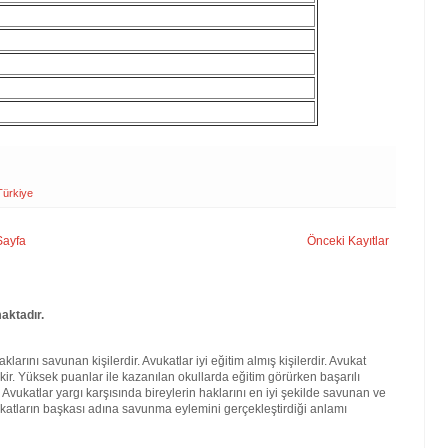
Türkiye
Sayfa
Önceki Kayıtlar
aktadır.
larını savunan kişilerdir. Avukatlar iyi eğitim almış kişilerdir. Avukat
kir. Yüksek puanlar ile kazanılan okullarda eğitim görürken başarılı
. Avukatlar yargı karşısında bireylerin haklarını en iyi şekilde savunan ve
katların başkası adına savunma eylemini gerçekleştirdiği anlamı