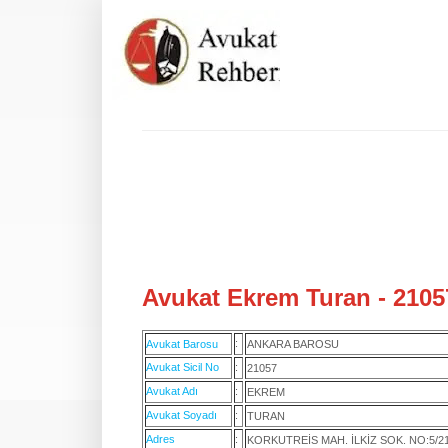
Avukat Ekrem Turan - 2105
:
Avukat Barosu
ANKARA BAROSU
Avukat Sicil No
:
21057
Avukat Adı
:
EKREM
Avukat Soyadı
:
TURAN
Adres
:
KORKUTREİS MAH. İLKİZ SOK. NO:5/2