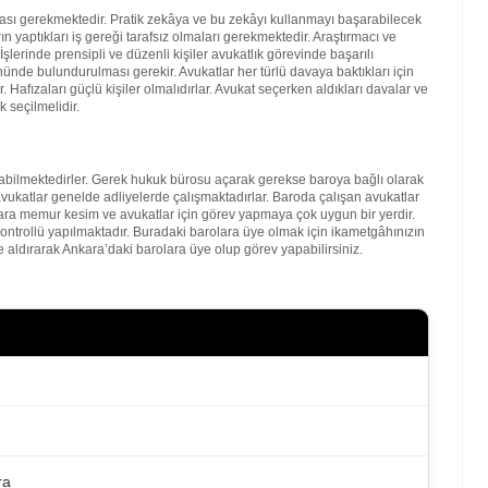
lması gerekmektedir. Pratik zekâya ve bu zekâyı kullanmayı başarabilecek
 yaptıkları iş gereği tarafsız olmaları gerekmektedir. Araştırmacı ve
şlerinde prensipli ve düzenli kişiler avukatlık görevinde başarılı
nde bulundurulması gerekir. Avukatlar her türlü davaya baktıkları için
. Hafızaları güçlü kişiler olmalıdırlar. Avukat seçerken aldıkları davalar ve
 seçilmelidir.
bilmektedirler. Gerek hukuk bürosu açarak gerekse baroya bağlı olarak
vukatlar genelde adliyelerde çalışmaktadırlar. Baroda çalışan avukatlar
kara memur kesim ve avukatlar için görev yapmaya çok uygun bir yerdir.
kontrollü yapılmaktadır. Buradaki barolara üye olmak için ikametgâhınızın
 aldırarak Ankara’daki barolara üye olup görev yapabilirsiniz.
ra