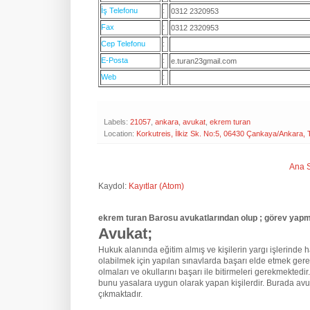
İş Telefonu
:
0312 2320953
Fax
:
0312 2320953
Cep Telefonu
:
E-Posta
:
e.turan23gmail.com
Web
:
Labels:
21057
,
ankara
,
avukat
,
ekrem turan
Location:
Korkutreis, İlkiz Sk. No:5, 06430 Çankaya/Ankara, 
Ana 
Kaydol:
Kayıtlar (Atom)
ekrem turan Barosu avukatlarından olup ; görev yapm
Avukat;
Hukuk alanında eğitim almış ve kişilerin yargı işlerinde hak
olabilmek için yapılan sınavlarda başarı elde etmek gere
olmaları ve okullarını başarı ile bitirmeleri gerekmektedir
bunu yasalara uygun olarak yapan kişilerdir. Burada avu
çıkmaktadır.