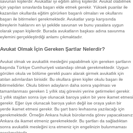
savunan kişilerdir. Avukatlar iyi eğitim almış kişilerdir. Avukat olabilmek
için yapılan sınavlarda başarı elde etmek gerekir. Yüksek puanlar ile
kazanılan okullarda eğitim görürken başarılı olmaları ve okullarını
başarı ile bitirmeleri gerekmektedir. Avukatlar yargı karşısında
bireylerin haklarını en iyi şekilde savunan ve bunu yasalara uygun
olarak yapan kişilerdir. Burada avukatların başkası adına savunma
eylemini gerçekleştirdiği anlamı çıkmaktadır.
Avukat Olmak İçin Gereken Şartlar Nelerdir?
Avukat olmak ve avukatlık mesleğini yapabilmek için gereken şartların
başında Türkiye Cumhuriyeti vatandaşı olmak gerekmektedir. Uygun
görülen okula ve bölüme gerekli puanı alarak girmek avukatlık için
atılan adımlardan birisidir. Bu okullara giren kişiler okulu başarı ile
bitirmelidirler. Okulu bitiren adayların daha sonra yapılması ve
tamamlanması gereken 1 yıllık staj görevini yerine getirmeleri gerekir.
1 yıllık stajdan sonra üye olunacak baroya yakın bir yere ikamet etmesi
gerekir. Eğer üye olunacak baroya yakın değil ise oraya yakın bir
yerde ikamet etmesi gerekir. Bu şart baro levhasına yazılacağı için
gerekmektedir. Örneğin Ankara hukuk bürolarında görev yapacaksanız
Ankara da ikamet etmeniz gerekmektedir. Bu şartları da sağladıktan
sonra avukatlık mesleğini icra etmeniz için engelinizin bulunmaması
gerekmektedir.