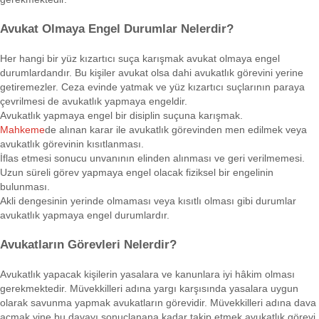
Avukat Olmaya Engel Durumlar Nelerdir?
Her hangi bir yüz kızartıcı suça karışmak avukat olmaya engel
durumlardandır. Bu kişiler avukat olsa dahi avukatlık görevini yerine
getiremezler. Ceza evinde yatmak ve yüz kızartıcı suçlarının paraya
çevrilmesi de avukatlık yapmaya engeldir.
Avukatlık yapmaya engel bir disiplin suçuna karışmak.
Mahkeme
de alınan karar ile avukatlık görevinden men edilmek veya
avukatlık görevinin kısıtlanması.
İflas etmesi sonucu unvanının elinden alınması ve geri verilmemesi.
Uzun süreli görev yapmaya engel olacak fiziksel bir engelinin
bulunması.
Akli dengesinin yerinde olmaması veya kısıtlı olması gibi durumlar
avukatlık yapmaya engel durumlardır.
Avukatların Görevleri Nelerdir?
Avukatlık yapacak kişilerin yasalara ve kanunlara iyi hâkim olması
gerekmektedir. Müvekkilleri adına yargı karşısında yasalara uygun
olarak savunma yapmak avukatların görevidir. Müvekkilleri adına dava
açmak yine bu davayı sonuçlanana kadar takip etmek avukatlık görevi