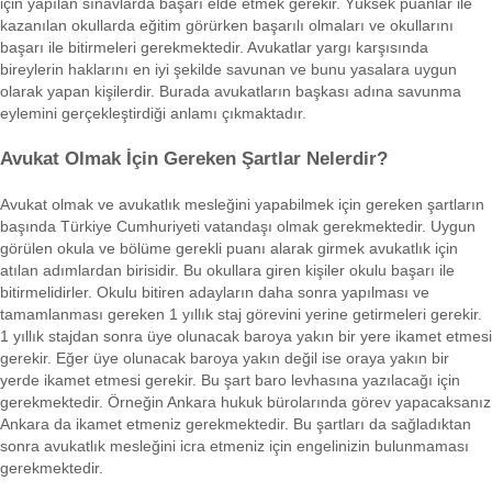
için yapılan sınavlarda başarı elde etmek gerekir. Yüksek puanlar ile
kazanılan okullarda eğitim görürken başarılı olmaları ve okullarını
başarı ile bitirmeleri gerekmektedir. Avukatlar yargı karşısında
bireylerin haklarını en iyi şekilde savunan ve bunu yasalara uygun
olarak yapan kişilerdir. Burada avukatların başkası adına savunma
eylemini gerçekleştirdiği anlamı çıkmaktadır.
Avukat Olmak İçin Gereken Şartlar Nelerdir?
Avukat olmak ve avukatlık mesleğini yapabilmek için gereken şartların
başında Türkiye Cumhuriyeti vatandaşı olmak gerekmektedir. Uygun
görülen okula ve bölüme gerekli puanı alarak girmek avukatlık için
atılan adımlardan birisidir. Bu okullara giren kişiler okulu başarı ile
bitirmelidirler. Okulu bitiren adayların daha sonra yapılması ve
tamamlanması gereken 1 yıllık staj görevini yerine getirmeleri gerekir.
1 yıllık stajdan sonra üye olunacak baroya yakın bir yere ikamet etmesi
gerekir. Eğer üye olunacak baroya yakın değil ise oraya yakın bir
yerde ikamet etmesi gerekir. Bu şart baro levhasına yazılacağı için
gerekmektedir. Örneğin Ankara hukuk bürolarında görev yapacaksanız
Ankara da ikamet etmeniz gerekmektedir. Bu şartları da sağladıktan
sonra avukatlık mesleğini icra etmeniz için engelinizin bulunmaması
gerekmektedir.