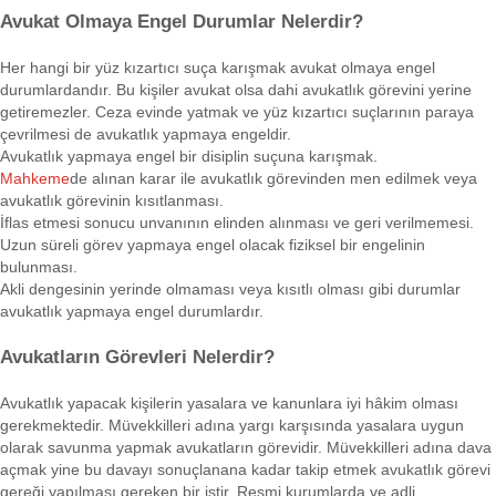
Avukat Olmaya Engel Durumlar Nelerdir?
Her hangi bir yüz kızartıcı suça karışmak avukat olmaya engel
durumlardandır. Bu kişiler avukat olsa dahi avukatlık görevini yerine
getiremezler. Ceza evinde yatmak ve yüz kızartıcı suçlarının paraya
çevrilmesi de avukatlık yapmaya engeldir.
Avukatlık yapmaya engel bir disiplin suçuna karışmak.
Mahkeme
de alınan karar ile avukatlık görevinden men edilmek veya
avukatlık görevinin kısıtlanması.
İflas etmesi sonucu unvanının elinden alınması ve geri verilmemesi.
Uzun süreli görev yapmaya engel olacak fiziksel bir engelinin
bulunması.
Akli dengesinin yerinde olmaması veya kısıtlı olması gibi durumlar
avukatlık yapmaya engel durumlardır.
Avukatların Görevleri Nelerdir?
Avukatlık yapacak kişilerin yasalara ve kanunlara iyi hâkim olması
gerekmektedir. Müvekkilleri adına yargı karşısında yasalara uygun
olarak savunma yapmak avukatların görevidir. Müvekkilleri adına dava
açmak yine bu davayı sonuçlanana kadar takip etmek avukatlık görevi
gereği yapılması gereken bir iştir. Resmi kurumlarda ve adli