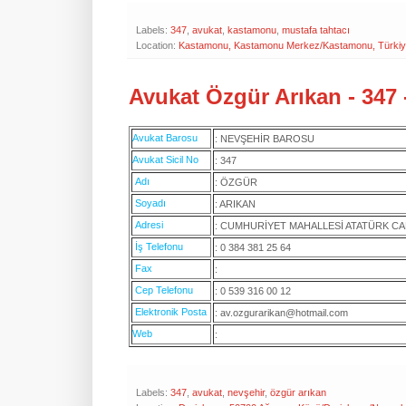
Labels:
347
,
avukat
,
kastamonu
,
mustafa tahtacı
Location:
Kastamonu, Kastamonu Merkez/Kastamonu, Türki
Avukat Özgür Arıkan - 347 
Avukat Barosu
: NEVŞEHİR BAROSU
Avukat Sicil No
: 347
Adı
: ÖZGÜR
Soyadı
: ARIKAN
Adresi
: CUMHURİYET MAHALLESİ ATATÜRK CA
İş Telefonu
: 0 384 381 25 64
Fax
:
Cep Telefonu
: 0 539 316 00 12
Elektronik Posta
: av.ozgurarikan@hotmail.com
Web
:
Labels:
347
,
avukat
,
nevşehir
,
özgür arıkan