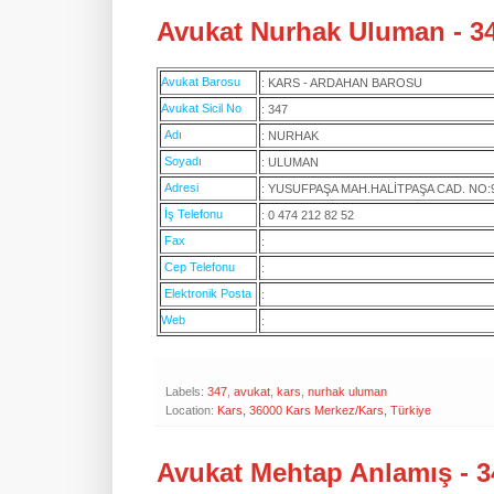
Avukat Nurhak Uluman - 34
Avukat Barosu
: KARS - ARDAHAN BAROSU
Avukat Sicil No
: 347
Adı
: NURHAK
Soyadı
: ULUMAN
Adresi
: YUSUFPAŞA MAH.HALİTPAŞA CAD. NO:9
İş Telefonu
: 0 474 212 82 52
Fax
:
Cep Telefonu
:
Elektronik Posta
:
Web
:
Labels:
347
,
avukat
,
kars
,
nurhak uluman
Location:
Kars, 36000 Kars Merkez/Kars, Türkiye
Avukat Mehtap Anlamış - 34