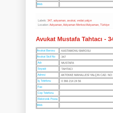
Web
:
Labels:
347
,
adıyaman
,
avukat
,
vedat yalçın
Location:
Adıyaman, Adıyaman Merkez/Adıyaman, Türkiye
Avukat Mustafa Tahtacı - 
Avukat Barosu
: KASTAMONU BAROSU
Avukat Sicil No
: 347
Adı
: MUSTAFA
Soyadı
: TAHTACI
Adresi
: AKTEKKE MAHALLESİ YALÇIN CAD. NO
İş Telefonu
: 0 366 214 24 56
Fax
:
Cep Telefonu
:
Elektronik Posta
:
Web
: