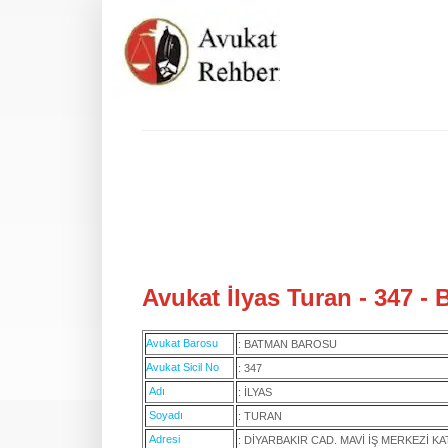
Avukat İlyas Turan - 347 -
Avukat Barosu
: BATMAN BAROSU
Avukat Sicil No
: 347
Adı
: İLYAS
Soyadı
: TURAN
Adresi
: DİYARBAKIR CAD. MAVİ İŞ MERKEZİ K