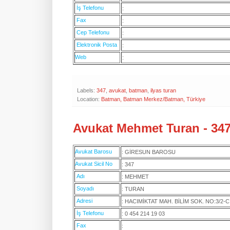
İş Telefonu
:
Fax
:
Cep Telefonu
:
Elektronik Posta
:
Web
:
Labels:
347
,
avukat
,
batman
,
ilyas turan
Location:
Batman, Batman Merkez/Batman, Türkiye
Avukat Mehmet Turan - 347
Avukat Barosu
: GİRESUN BAROSU
Avukat Sicil No
: 347
Adı
: MEHMET
Soyadı
: TURAN
Adresi
: HACIMİKTAT MAH. BİLİM SOK. NO:3/2
İş Telefonu
: 0 454 214 19 03
Fax
: