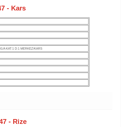
7 - Kars
1/A KAT:1 D:1 MERKEZ/KARS
7 - Rize