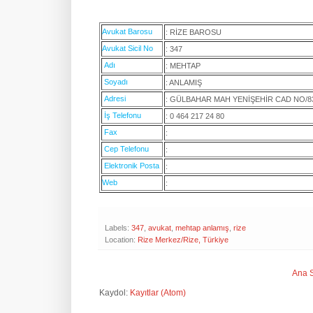
Avukat Barosu
: RİZE BAROSU
Avukat Sicil No
: 347
Adı
: MEHTAP
Soyadı
: ANLAMIŞ
Adresi
: GÜLBAHAR MAH YENİŞEHİR CAD NO/83-
İş Telefonu
: 0 464 217 24 80
Fax
:
Cep Telefonu
:
Elektronik Posta
:
Web
:
Labels:
347
,
avukat
,
mehtap anlamış
,
rize
Location:
Rize Merkez/Rize, Türkiye
Ana 
Kaydol:
Kayıtlar (Atom)