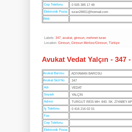
Cep Telefonu
: 0 505 385 17 48
Elektronik Posta
: turan28651@hotmail.com
Web
:
Labels:
347
,
avukat
,
giresun
,
mehmet turan
Location:
Giresun, Giresun Merkez/Giresun, Türkiye
Avukat Vedat Yalçın - 347 
Avukat Barosu
: ADIYAMAN BAROSU
Avukat Sicil No
: 347
Adı
: VEDAT
Soyadı
: YALÇIN
Adresi
: TURGUT REİS MH. 840. SK. ZİYABEY AP
İş Telefonu
: 0 416 216 02 01
Fax
:
Cep Telefonu
:
Elektronik Posta
: