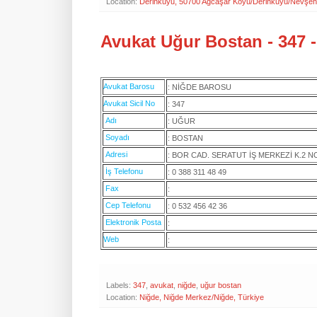
Location:
Derinkuyu, 50700 Ağcaşar Köyü/Derinkuyu/Nevşehi
Avukat Uğur Bostan - 347 
Avukat Barosu
: NİĞDE BAROSU
Avukat Sicil No
: 347
Adı
: UĞUR
Soyadı
: BOSTAN
Adresi
: BOR CAD. SERATUT İŞ MERKEZİ K.2 
İş Telefonu
: 0 388 311 48 49
Fax
:
Cep Telefonu
: 0 532 456 42 36
Elektronik Posta
:
Web
:
Labels:
347
,
avukat
,
niğde
,
uğur bostan
Location:
Niğde, Niğde Merkez/Niğde, Türkiye