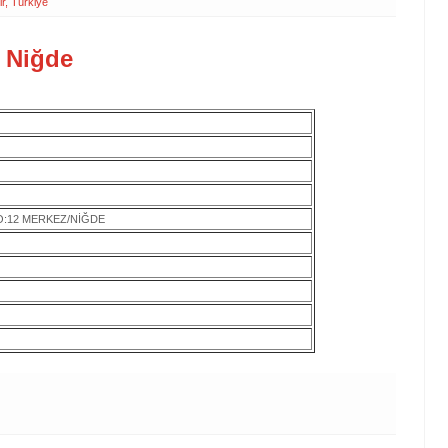
r, Türkiye
- Niğde
NO:12 MERKEZ/NİĞDE