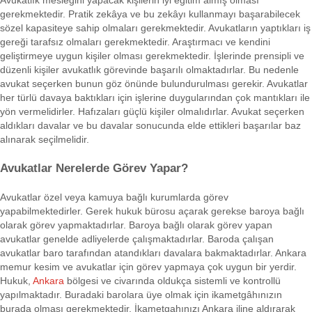
Avukatlık mesleğini yapacak kişilerin iyi eğitim almış olması
gerekmektedir. Pratik zekâya ve bu zekâyı kullanmayı başarabilecek
sözel kapasiteye sahip olmaları gerekmektedir. Avukatların yaptıkları iş
gereği tarafsız olmaları gerekmektedir. Araştırmacı ve kendini
geliştirmeye uygun kişiler olması gerekmektedir. İşlerinde prensipli ve
düzenli kişiler avukatlık görevinde başarılı olmaktadırlar. Bu nedenle
avukat seçerken bunun göz önünde bulundurulması gerekir. Avukatlar
her türlü davaya baktıkları için işlerine duygularından çok mantıkları ile
yön vermelidirler. Hafızaları güçlü kişiler olmalıdırlar. Avukat seçerken
aldıkları davalar ve bu davalar sonucunda elde ettikleri başarılar baz
alınarak seçilmelidir.
Avukatlar Nerelerde Görev Yapar?
Avukatlar özel veya kamuya bağlı kurumlarda görev
yapabilmektedirler. Gerek hukuk bürosu açarak gerekse baroya bağlı
olarak görev yapmaktadırlar. Baroya bağlı olarak görev yapan
avukatlar genelde adliyelerde çalışmaktadırlar. Baroda çalışan
avukatlar baro tarafından atandıkları davalara bakmaktadırlar. Ankara
memur kesim ve avukatlar için görev yapmaya çok uygun bir yerdir.
Hukuk,
Ankara
bölgesi ve civarında oldukça sistemli ve kontrollü
yapılmaktadır. Buradaki barolara üye olmak için ikametgâhınızın
burada olması gerekmektedir. İkametgahınızı Ankara iline aldırarak