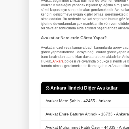
Avukat Seçiminde Dikkat Edilmesi Gerekenler Nelerdir?
Avukatlık mesleğini yapacak kişilerin iyi eğitim almış o
sözel kapasiteye sahip olmaları gerekmektedir. Avukatların
kendini geliştirmeye uygun kişiler olması gerekmektedir. İ
olmaktadırlar. Bu nedenle avukat seçerken bunun göz önü
işlerine duygularından çok mantıkları ile yön vermelidirler
bu davalar sonucunda elde ettikleri başarılar baz alınarak
Avukatlar Nerelerde Görev Yapar?
Avukatlar özel veya kamuya bağlı kurumlarda görev yapa
görev yapmaktadırlar. Baroya bağlı olarak görev yapan a
baro tarafından atandıkları davalara bakmaktadırlar. An
Hukuk,
Ankara
bölgesi ve civarında oldukça sistemli ve 
burada olması gerekmektedir. İkametgahınızı Ankara iline
⚖️
Ankara İlindeki Diğer Avukatlar
Avukat Mete Şahin - 42455 - Ankara
Avukat Emre Baturay Altınok - 16733 - Ankara
Avukat Muhammet Fatih Özer - 44339 - Anka