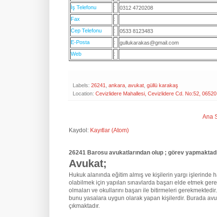
İş Telefonu
:
0312 4720208
Fax
:
Cep Telefonu
:
0533 8123483
E-Posta
:
gullukarakas@gmail.com
Web
:
Labels:
26241
,
ankara
,
avukat
,
güllü karakaş
Location:
Cevizlidere Mahallesi, Cevizlidere Cd. No:52, 065
Ana 
Kaydol:
Kayıtlar (Atom)
26241 Barosu avukatlarından olup ; görev yapmaktadı
Avukat;
Hukuk alanında eğitim almış ve kişilerin yargı işlerinde hak
olabilmek için yapılan sınavlarda başarı elde etmek gere
olmaları ve okullarını başarı ile bitirmeleri gerekmektedir
bunu yasalara uygun olarak yapan kişilerdir. Burada avu
çıkmaktadır.