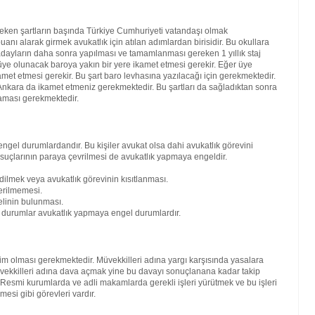
reken şartların başında Türkiye Cumhuriyeti vatandaşı olmak
nı alarak girmek avukatlık için atılan adımlardan birisidir. Bu okullara
ren adayların daha sonra yapılması ve tamamlanması gereken 1 yıllık staj
ra üye olunacak baroya yakın bir yere ikamet etmesi gerekir. Eğer üye
amet etmesi gerekir. Bu şart baro levhasına yazılacağı için gerekmektedir.
kara da ikamet etmeniz gerekmektedir. Bu şartları da sağladıktan sonra
maması gerekmektedir.
engel durumlardandır. Bu kişiler avukat olsa dahi avukatlık görevini
 suçlarının paraya çevrilmesi de avukatlık yapmaya engeldir.
dilmek veya avukatlık görevinin kısıtlanması.
erilmemesi.
elinin bulunması.
bi durumlar avukatlık yapmaya engel durumlardır.
kim olması gerekmektedir. Müvekkilleri adına yargı karşısında yasalara
vekkilleri adına dava açmak yine bu davayı sonuçlanana kadar takip
. Resmi kurumlarda ve adli makamlarda gerekli işleri yürütmek ve bu işleri
mesi gibi görevleri vardır.