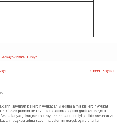
20 Çankaya/Ankara, Türkiye
Sayfa
Önceki Kayıtlar
r.
larını savunan kişilerdir. Avukatlar iyi eğitim almış kişilerdir. Avukat
kir. Yüksek puanlar ile kazanılan okullarda eğitim görürken başarılı
. Avukatlar yargı karşısında bireylerin haklarını en iyi şekilde savunan ve
katların başkası adına savunma eylemini gerçekleştirdiği anlamı