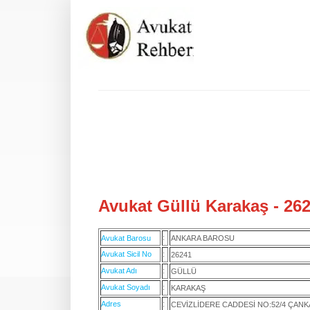
Avukat Güllü Karakaş - 262
:
Avukat Barosu
ANKARA BAROSU
Avukat Sicil No
:
26241
Avukat Adı
:
GÜLLÜ
Avukat Soyadı
:
KARAKAŞ
Adres
:
CEVİZLİDERE CADDESİ NO:52/4 ÇAN