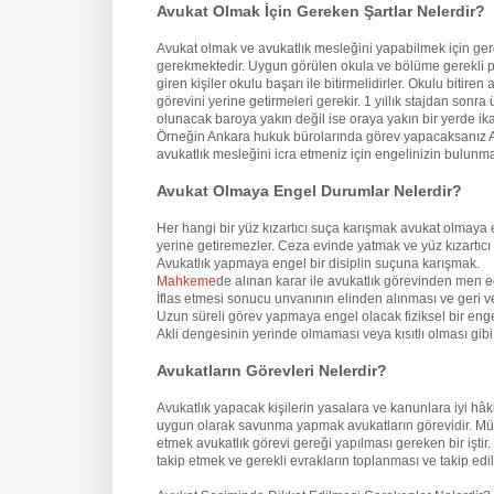
Avukat Olmak İçin Gereken Şartlar Nelerdir?
Avukat olmak ve avukatlık mesleğini yapabilmek için ge
gerekmektedir. Uygun görülen okula ve bölüme gerekli pua
giren kişiler okulu başarı ile bitirmelidirler. Okulu biti
görevini yerine getirmeleri gerekir. 1 yıllık stajdan son
olunacak baroya yakın değil ise oraya yakın bir yerde ik
Örneğin Ankara hukuk bürolarında görev yapacaksanız An
avukatlık mesleğini icra etmeniz için engelinizin bulun
Avukat Olmaya Engel Durumlar Nelerdir?
Her hangi bir yüz kızartıcı suça karışmak avukat olmaya 
yerine getiremezler. Ceza evinde yatmak ve yüz kızartıcı
Avukatlık yapmaya engel bir disiplin suçuna karışmak.
Mahkeme
de alınan karar ile avukatlık görevinden men e
İflas etmesi sonucu unvanının elinden alınması ve geri v
Uzun süreli görev yapmaya engel olacak fiziksel bir eng
Akli dengesinin yerinde olmaması veya kısıtlı olması gi
Avukatların Görevleri Nelerdir?
Avukatlık yapacak kişilerin yasalara ve kanunlara iyi hâ
uygun olarak savunma yapmak avukatların görevidir. Mü
etmek avukatlık görevi gereği yapılması gereken bir iştir
takip etmek ve gerekli evrakların toplanması ve takip edil