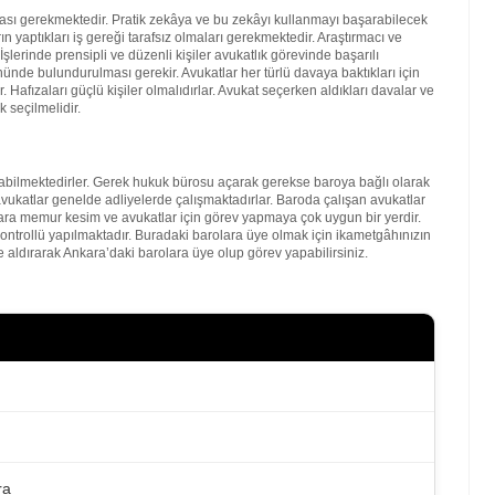
lması gerekmektedir. Pratik zekâya ve bu zekâyı kullanmayı başarabilecek
 yaptıkları iş gereği tarafsız olmaları gerekmektedir. Araştırmacı ve
şlerinde prensipli ve düzenli kişiler avukatlık görevinde başarılı
nde bulundurulması gerekir. Avukatlar her türlü davaya baktıkları için
. Hafızaları güçlü kişiler olmalıdırlar. Avukat seçerken aldıkları davalar ve
 seçilmelidir.
bilmektedirler. Gerek hukuk bürosu açarak gerekse baroya bağlı olarak
vukatlar genelde adliyelerde çalışmaktadırlar. Baroda çalışan avukatlar
kara memur kesim ve avukatlar için görev yapmaya çok uygun bir yerdir.
kontrollü yapılmaktadır. Buradaki barolara üye olmak için ikametgâhınızın
 aldırarak Ankara’daki barolara üye olup görev yapabilirsiniz.
ra