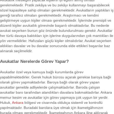
Avukatlık mesleğini yapacak kişilerin iyi eğitim almış olması
gerekmektedir. Pratik zekâya ve bu zekâyı kullanmayı başarabilecek
sözel kapasiteye sahip olmaları gerekmektedir. Avukatların yaptıkları iş
gereği tarafsız olmaları gerekmektedir. Araştırmacı ve kendini
geliştirmeye uygun kişiler olması gerekmektedir. İşlerinde prensipli ve
düzenli kişiler avukatlık görevinde başarılı olmaktadırlar. Bu nedenle
avukat seçerken bunun göz önünde bulundurulması gerekir. Avukatlar
her türlü davaya baktıkları için işlerine duygularından çok mantıkları ile
yön vermelidirler. Hafızaları güçlü kişiler olmalıdırlar. Avukat seçerken
aldıkları davalar ve bu davalar sonucunda elde ettikleri başarılar baz
alınarak seçilmelidir.
Avukatlar Nerelerde Görev Yapar?
Avukatlar özel veya kamuya bağlı kurumlarda görev
yapabilmektedirler. Gerek hukuk bürosu açarak gerekse baroya bağlı
olarak görev yapmaktadırlar. Baroya bağlı olarak görev yapan
avukatlar genelde adliyelerde çalışmaktadırlar. Baroda çalışan
avukatlar baro tarafından atandıkları davalara bakmaktadırlar. Ankara
memur kesim ve avukatlar için görev yapmaya çok uygun bir yerdir.
Hukuk,
Ankara
bölgesi ve civarında oldukça sistemli ve kontrollü
yapılmaktadır. Buradaki barolara üye olmak için ikametgâhınızın
burada olması gerekmektedir. İkametgahınızı Ankara iline aldırarak