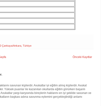
0 Çankaya/Ankara, Türkiye
Sayfa
Önceki Kayıtlar
r.
larını savunan kişilerdir. Avukatlar iyi eğitim almış kişilerdir. Avukat
kir. Yüksek puanlar ile kazanılan okullarda eğitim görürken başarılı
. Avukatlar yargı karşısında bireylerin haklarını en iyi şekilde savunan ve
katların başkası adına savunma eylemini gerçekleştirdiği anlamı