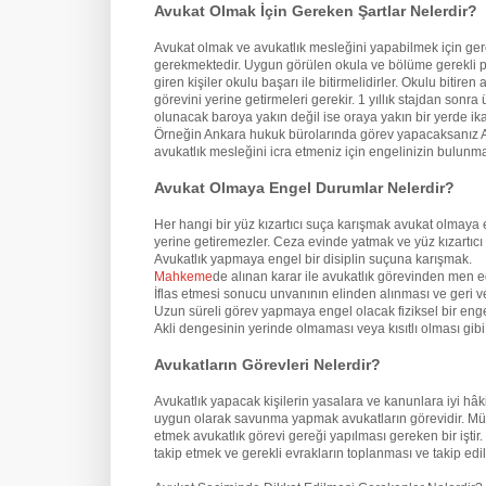
Avukat Olmak İçin Gereken Şartlar Nelerdir?
Avukat olmak ve avukatlık mesleğini yapabilmek için ge
gerekmektedir. Uygun görülen okula ve bölüme gerekli pua
giren kişiler okulu başarı ile bitirmelidirler. Okulu biti
görevini yerine getirmeleri gerekir. 1 yıllık stajdan son
olunacak baroya yakın değil ise oraya yakın bir yerde ik
Örneğin Ankara hukuk bürolarında görev yapacaksanız An
avukatlık mesleğini icra etmeniz için engelinizin bulun
Avukat Olmaya Engel Durumlar Nelerdir?
Her hangi bir yüz kızartıcı suça karışmak avukat olmaya 
yerine getiremezler. Ceza evinde yatmak ve yüz kızartıcı
Avukatlık yapmaya engel bir disiplin suçuna karışmak.
Mahkeme
de alınan karar ile avukatlık görevinden men e
İflas etmesi sonucu unvanının elinden alınması ve geri v
Uzun süreli görev yapmaya engel olacak fiziksel bir eng
Akli dengesinin yerinde olmaması veya kısıtlı olması gi
Avukatların Görevleri Nelerdir?
Avukatlık yapacak kişilerin yasalara ve kanunlara iyi hâ
uygun olarak savunma yapmak avukatların görevidir. Mü
etmek avukatlık görevi gereği yapılması gereken bir iştir
takip etmek ve gerekli evrakların toplanması ve takip edil