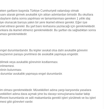
reken şartların başında Türkiye Cumhuriyeti vatandaşı olmak
nı alarak girmek avukatlık için atılan adımlardan birisidir. Bu okullara
ren adayların daha sonra yapılması ve tamamlanması gereken 1 yıllık staj
ra üye olunacak baroya yakın bir yere ikamet etmesi gerekir. Eğer üye
amet etmesi gerekir. Bu şart baro levhasına yazılacağı için gerekmektedir.
kara da ikamet etmeniz gerekmektedir. Bu şartları da sağladıktan sonra
maması gerekmektedir.
engel durumlardandır. Bu kişiler avukat olsa dahi avukatlık görevini
 suçlarının paraya çevrilmesi de avukatlık yapmaya engeldir.
dilmek veya avukatlık görevinin kısıtlanması.
erilmemesi.
elinin bulunması.
bi durumlar avukatlık yapmaya engel durumlardır.
kim olması gerekmektedir. Müvekkilleri adına yargı karşısında yasalara
vekkilleri adına dava açmak yine bu davayı sonuçlanana kadar takip
. Resmi kurumlarda ve adli makamlarda gerekli işleri yürütmek ve bu işleri
mesi gibi görevleri vardır.