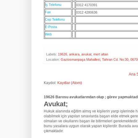
İş Telefonu
:
0312 4170391
Fax
:
0312 4280636
Cep Telefonu
:
E-Posta
:
Web
:
Labels:
19626
,
ankara
,
avukat
,
mert altan
Location:
Gaziosmanpaşa Mahallesi, Tahran Cd. No:30, 0670
Ana 
Kaydol:
Kayıtlar (Atom)
19626 Barosu avukatlarından olup ; görev yapmaktadı
Avukat;
Hukuk alanında eğitim almış ve kişilerin yargı işlerinde hak
olabilmek için yapılan sınavlarda başarı elde etmek gere
olmaları ve okullarını başarı ile bitirmeleri gerekmektedir
bunu yasalara uygun olarak yapan kişilerdir. Burada avu
çıkmaktadır.