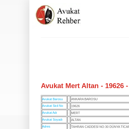
Avukat Mert Altan - 19626 
:
Avukat Barosu
ANKARA BAROSU
Avukat Sicil No
:
19626
Avukat Adı
:
MERT
Avukat Soyadı
:
ALTAN
Adres
:
TAHRAN CADDESİ NO:30 DÜNYA TİCAR