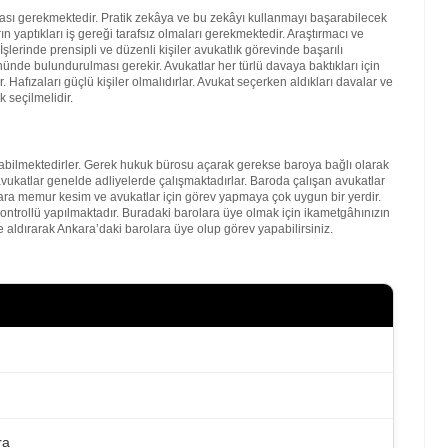
lması gerekmektedir. Pratik zekâya ve bu zekâyı kullanmayı başarabilecek
 yaptıkları iş gereği tarafsız olmaları gerekmektedir. Araştırmacı ve
şlerinde prensipli ve düzenli kişiler avukatlık görevinde başarılı
nde bulundurulması gerekir. Avukatlar her türlü davaya baktıkları için
. Hafızaları güçlü kişiler olmalıdırlar. Avukat seçerken aldıkları davalar ve
 seçilmelidir.
bilmektedirler. Gerek hukuk bürosu açarak gerekse baroya bağlı olarak
vukatlar genelde adliyelerde çalışmaktadırlar. Baroda çalışan avukatlar
kara memur kesim ve avukatlar için görev yapmaya çok uygun bir yerdir.
kontrollü yapılmaktadır. Buradaki barolara üye olmak için ikametgâhınızın
 aldırarak Ankara’daki barolara üye olup görev yapabilirsiniz.
ra