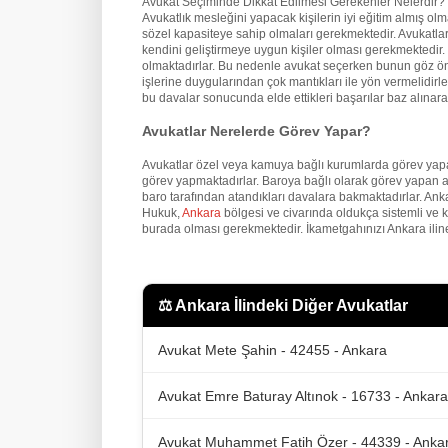
Avukat Seçiminde Dikkat Edilmesi Gerekenler Nelerdir?
Avukatlık mesleğini yapacak kişilerin iyi eğitim almış o
sözel kapasiteye sahip olmaları gerekmektedir. Avukatların
kendini geliştirmeye uygun kişiler olması gerekmektedir. İ
olmaktadırlar. Bu nedenle avukat seçerken bunun göz önü
işlerine duygularından çok mantıkları ile yön vermelidirler
bu davalar sonucunda elde ettikleri başarılar baz alınarak
Avukatlar Nerelerde Görev Yapar?
Avukatlar özel veya kamuya bağlı kurumlarda görev yapa
görev yapmaktadırlar. Baroya bağlı olarak görev yapan a
baro tarafından atandıkları davalara bakmaktadırlar. An
Hukuk,
Ankara
bölgesi ve civarında oldukça sistemli ve 
burada olması gerekmektedir. İkametgahınızı Ankara iline
⚖️
Ankara İlindeki Diğer Avukatlar
Avukat Mete Şahin - 42455 - Ankara
Avukat Emre Baturay Altınok - 16733 - Ankara
Avukat Muhammet Fatih Özer - 44339 - Anka