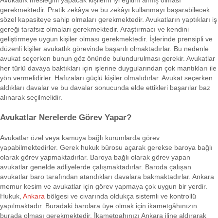
Avukatlık mesleğini yapacak kişilerin iyi eğitim almış olması
gerekmektedir. Pratik zekâya ve bu zekâyı kullanmayı başarabilecek
sözel kapasiteye sahip olmaları gerekmektedir. Avukatların yaptıkları iş
gereği tarafsız olmaları gerekmektedir. Araştırmacı ve kendini
geliştirmeye uygun kişiler olması gerekmektedir. İşlerinde prensipli ve
düzenli kişiler avukatlık görevinde başarılı olmaktadırlar. Bu nedenle
avukat seçerken bunun göz önünde bulundurulması gerekir. Avukatlar
her türlü davaya baktıkları için işlerine duygularından çok mantıkları ile
yön vermelidirler. Hafızaları güçlü kişiler olmalıdırlar. Avukat seçerken
aldıkları davalar ve bu davalar sonucunda elde ettikleri başarılar baz
alınarak seçilmelidir.
Avukatlar Nerelerde Görev Yapar?
Avukatlar özel veya kamuya bağlı kurumlarda görev
yapabilmektedirler. Gerek hukuk bürosu açarak gerekse baroya bağlı
olarak görev yapmaktadırlar. Baroya bağlı olarak görev yapan
avukatlar genelde adliyelerde çalışmaktadırlar. Baroda çalışan
avukatlar baro tarafından atandıkları davalara bakmaktadırlar. Ankara
memur kesim ve avukatlar için görev yapmaya çok uygun bir yerdir.
Hukuk,
Ankara
bölgesi ve civarında oldukça sistemli ve kontrollü
yapılmaktadır. Buradaki barolara üye olmak için ikametgâhınızın
burada olması gerekmektedir. İkametgahınızı Ankara iline aldırarak