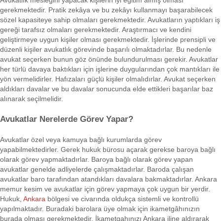
Avukatlık mesleğini yapacak kişilerin iyi eğitim almış olması
gerekmektedir. Pratik zekâya ve bu zekâyı kullanmayı başarabilecek
sözel kapasiteye sahip olmaları gerekmektedir. Avukatların yaptıkları iş
gereği tarafsız olmaları gerekmektedir. Araştırmacı ve kendini
geliştirmeye uygun kişiler olması gerekmektedir. İşlerinde prensipli ve
düzenli kişiler avukatlık görevinde başarılı olmaktadırlar. Bu nedenle
avukat seçerken bunun göz önünde bulundurulması gerekir. Avukatlar
her türlü davaya baktıkları için işlerine duygularından çok mantıkları ile
yön vermelidirler. Hafızaları güçlü kişiler olmalıdırlar. Avukat seçerken
aldıkları davalar ve bu davalar sonucunda elde ettikleri başarılar baz
alınarak seçilmelidir.
Avukatlar Nerelerde Görev Yapar?
Avukatlar özel veya kamuya bağlı kurumlarda görev
yapabilmektedirler. Gerek hukuk bürosu açarak gerekse baroya bağlı
olarak görev yapmaktadırlar. Baroya bağlı olarak görev yapan
avukatlar genelde adliyelerde çalışmaktadırlar. Baroda çalışan
avukatlar baro tarafından atandıkları davalara bakmaktadırlar. Ankara
memur kesim ve avukatlar için görev yapmaya çok uygun bir yerdir.
Hukuk,
Ankara
bölgesi ve civarında oldukça sistemli ve kontrollü
yapılmaktadır. Buradaki barolara üye olmak için ikametgâhınızın
burada olması gerekmektedir. İkametgahınızı Ankara iline aldırarak