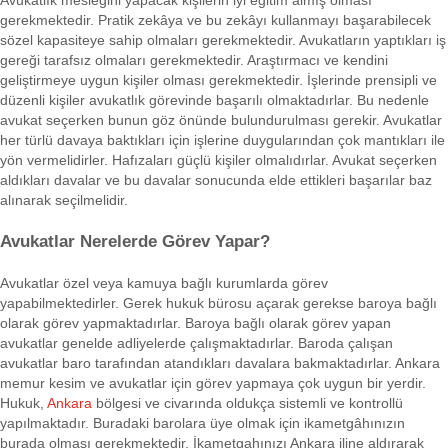
Avukatlık mesleğini yapacak kişilerin iyi eğitim almış olması
gerekmektedir. Pratik zekâya ve bu zekâyı kullanmayı başarabilecek
sözel kapasiteye sahip olmaları gerekmektedir. Avukatların yaptıkları iş
gereği tarafsız olmaları gerekmektedir. Araştırmacı ve kendini
geliştirmeye uygun kişiler olması gerekmektedir. İşlerinde prensipli ve
düzenli kişiler avukatlık görevinde başarılı olmaktadırlar. Bu nedenle
avukat seçerken bunun göz önünde bulundurulması gerekir. Avukatlar
her türlü davaya baktıkları için işlerine duygularından çok mantıkları ile
yön vermelidirler. Hafızaları güçlü kişiler olmalıdırlar. Avukat seçerken
aldıkları davalar ve bu davalar sonucunda elde ettikleri başarılar baz
alınarak seçilmelidir.
Avukatlar Nerelerde Görev Yapar?
Avukatlar özel veya kamuya bağlı kurumlarda görev
yapabilmektedirler. Gerek hukuk bürosu açarak gerekse baroya bağlı
olarak görev yapmaktadırlar. Baroya bağlı olarak görev yapan
avukatlar genelde adliyelerde çalışmaktadırlar. Baroda çalışan
avukatlar baro tarafından atandıkları davalara bakmaktadırlar. Ankara
memur kesim ve avukatlar için görev yapmaya çok uygun bir yerdir.
Hukuk,
Ankara
bölgesi ve civarında oldukça sistemli ve kontrollü
yapılmaktadır. Buradaki barolara üye olmak için ikametgâhınızın
burada olması gerekmektedir. İkametgahınızı Ankara iline aldırarak