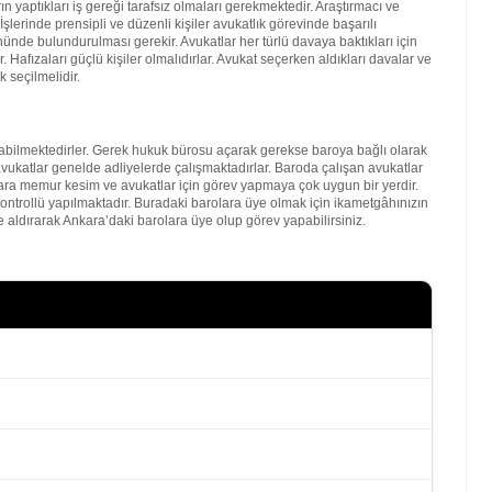
 yaptıkları iş gereği tarafsız olmaları gerekmektedir. Araştırmacı ve
şlerinde prensipli ve düzenli kişiler avukatlık görevinde başarılı
nde bulundurulması gerekir. Avukatlar her türlü davaya baktıkları için
. Hafızaları güçlü kişiler olmalıdırlar. Avukat seçerken aldıkları davalar ve
 seçilmelidir.
bilmektedirler. Gerek hukuk bürosu açarak gerekse baroya bağlı olarak
vukatlar genelde adliyelerde çalışmaktadırlar. Baroda çalışan avukatlar
kara memur kesim ve avukatlar için görev yapmaya çok uygun bir yerdir.
kontrollü yapılmaktadır. Buradaki barolara üye olmak için ikametgâhınızın
 aldırarak Ankara’daki barolara üye olup görev yapabilirsiniz.