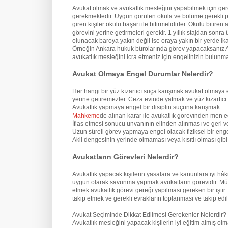
Avukat olmak ve avukatlık mesleğini yapabilmek için ge
gerekmektedir. Uygun görülen okula ve bölüme gerekli pua
giren kişiler okulu başarı ile bitirmelidirler. Okulu biti
görevini yerine getirmeleri gerekir. 1 yıllık stajdan son
olunacak baroya yakın değil ise oraya yakın bir yerde ik
Örneğin Ankara hukuk bürolarında görev yapacaksanız An
avukatlık mesleğini icra etmeniz için engelinizin bulun
Avukat Olmaya Engel Durumlar Nelerdir?
Her hangi bir yüz kızartıcı suça karışmak avukat olmaya 
yerine getiremezler. Ceza evinde yatmak ve yüz kızartıcı
Avukatlık yapmaya engel bir disiplin suçuna karışmak.
Mahkeme
de alınan karar ile avukatlık görevinden men e
İflas etmesi sonucu unvanının elinden alınması ve geri v
Uzun süreli görev yapmaya engel olacak fiziksel bir eng
Akli dengesinin yerinde olmaması veya kısıtlı olması gi
Avukatların Görevleri Nelerdir?
Avukatlık yapacak kişilerin yasalara ve kanunlara iyi hâ
uygun olarak savunma yapmak avukatların görevidir. Mü
etmek avukatlık görevi gereği yapılması gereken bir iştir
takip etmek ve gerekli evrakların toplanması ve takip edil
Avukat Seçiminde Dikkat Edilmesi Gerekenler Nelerdir?
Avukatlık mesleğini yapacak kişilerin iyi eğitim almış o