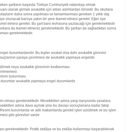
reken şartların başında Türkiye Cumhuriyeti vatandaşı olmak
nı alarak girmek avukatlık için atılan adımlardan birisidir. Bu okullara
ren adayların daha sonra yapılması ve tamamlanması gereken 1 yıllık staj
ra üye olunacak baroya yakın bir yere ikamet etmesi gerekir. Eğer üye
amet etmesi gerekir. Bu şart baro levhasına yazılacağı için gerekmektedir.
kara da ikamet etmeniz gerekmektedir. Bu şartları da sağladıktan sonra
maması gerekmektedir.
engel durumlardandır. Bu kişiler avukat olsa dahi avukatlık görevini
 suçlarının paraya çevrilmesi de avukatlık yapmaya engeldir.
dilmek veya avukatlık görevinin kısıtlanması.
erilmemesi.
elinin bulunması.
bi durumlar avukatlık yapmaya engel durumlardır.
kim olması gerekmektedir. Müvekkilleri adına yargı karşısında yasalara
vekkilleri adına dava açmak yine bu davayı sonuçlanana kadar takip
. Resmi kurumlarda ve adli makamlarda gerekli işleri yürütmek ve bu işleri
mesi gibi görevleri vardır.
lması gerekmektedir. Pratik zekâya ve bu zekâyı kullanmayı başarabilecek