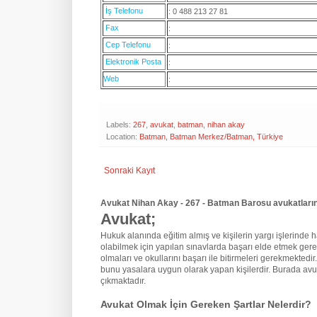
İş Telefonu
: 0 488 213 27 81
Fax
:
Cep Telefonu
:
Elektronik Posta
:
Web
:
Labels:
267
,
avukat
,
batman
,
nihan akay
Location:
Batman, Batman Merkez/Batman, Türkiye
Sonraki Kayıt
Avukat Nihan Akay - 267 - Batman Barosu avukatların
Avukat;
Hukuk alanında eğitim almış ve kişilerin yargı işlerinde hak
olabilmek için yapılan sınavlarda başarı elde etmek gere
olmaları ve okullarını başarı ile bitirmeleri gerekmektedir
bunu yasalara uygun olarak yapan kişilerdir. Burada avu
çıkmaktadır.
Avukat Olmak İçin Gereken Şartlar Nelerdir?