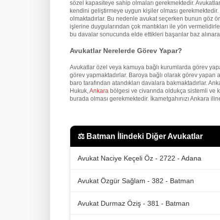
sözel kapasiteye sahip olmaları gerekmektedir. Avukatların
kendini geliştirmeye uygun kişiler olması gerekmektedir. İ
olmaktadırlar. Bu nedenle avukat seçerken bunun göz önü
işlerine duygularından çok mantıkları ile yön vermelidirler
bu davalar sonucunda elde ettikleri başarılar baz alınarak
Avukatlar Nerelerde Görev Yapar?
Avukatlar özel veya kamuya bağlı kurumlarda görev yapa
görev yapmaktadırlar. Baroya bağlı olarak görev yapan a
baro tarafından atandıkları davalara bakmaktadırlar. An
Hukuk,
Ankara
bölgesi ve civarında oldukça sistemli ve 
burada olması gerekmektedir. İkametgahınızı Ankara iline
⚖️
Batman İlindeki Diğer Avukatlar
Avukat Naciye Keçeli Öz - 2722 - Adana
Avukat Özgür Sağlam - 382 - Batman
Avukat Durmaz Öziş - 381 - Batman