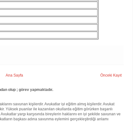
Ana Sayfa
Önceki Kayıt
dan olup ; görev yapmaktadır.
larını savunan kişilerdir. Avukatlar iyi eğitim almış kişilerdir. Avukat
kir. Yüksek puanlar ile kazanılan okullarda eğitim görürken başarılı
. Avukatlar yargı karşısında bireylerin haklarını en iyi şekilde savunan ve
katların başkası adına savunma eylemini gerçekleştirdiği anlamı