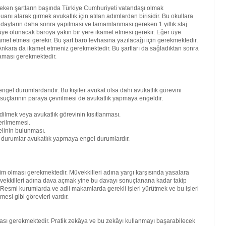
reken şartların başında Türkiye Cumhuriyeti vatandaşı olmak
nı alarak girmek avukatlık için atılan adımlardan birisidir. Bu okullara
ren adayların daha sonra yapılması ve tamamlanması gereken 1 yıllık staj
ra üye olunacak baroya yakın bir yere ikamet etmesi gerekir. Eğer üye
amet etmesi gerekir. Bu şart baro levhasına yazılacağı için gerekmektedir.
kara da ikamet etmeniz gerekmektedir. Bu şartları da sağladıktan sonra
maması gerekmektedir.
engel durumlardandır. Bu kişiler avukat olsa dahi avukatlık görevini
 suçlarının paraya çevrilmesi de avukatlık yapmaya engeldir.
dilmek veya avukatlık görevinin kısıtlanması.
erilmemesi.
elinin bulunması.
bi durumlar avukatlık yapmaya engel durumlardır.
kim olması gerekmektedir. Müvekkilleri adına yargı karşısında yasalara
vekkilleri adına dava açmak yine bu davayı sonuçlanana kadar takip
. Resmi kurumlarda ve adli makamlarda gerekli işleri yürütmek ve bu işleri
mesi gibi görevleri vardır.
lması gerekmektedir. Pratik zekâya ve bu zekâyı kullanmayı başarabilecek