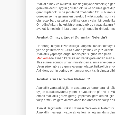
Avukat olmak ve avukatlık mesleğini yapabilmek için ge
gerekmektedir. Uygun görülen okula ve bölüme gerekli pua
giren kişiler okulu başarı ile bitirmelidirler. Okulu biti
görevini yerine getirmeleri gerekir. 1 yıllık stajdan son
olunacak baroya yakın değil ise oraya yakın bir yerde ik
Örneğin Ankara hukuk bürolarında görev yapacaksanız An
avukatlık mesleğini icra etmeniz için engelinizin bulun
Avukat Olmaya Engel Durumlar Nelerdir?
Her hangi bir yüz kızartıcı suça karışmak avukat olmaya 
yerine getiremezler. Ceza evinde yatmak ve yüz kızartıcı
Avukatlık yapmaya engel bir disiplin suçuna karışmak.
Mahkeme
de alınan karar ile avukatlık görevinden men e
İflas etmesi sonucu unvanının elinden alınması ve geri v
Uzun süreli görev yapmaya engel olacak fiziksel bir eng
Akli dengesinin yerinde olmaması veya kısıtlı olması gi
Avukatların Görevleri Nelerdir?
Avukatlık yapacak kişilerin yasalara ve kanunlara iyi hâ
uygun olarak savunma yapmak avukatların görevidir. Mü
etmek avukatlık görevi gereği yapılması gereken bir iştir
takip etmek ve gerekli evrakların toplanması ve takip edil
Avukat Seçiminde Dikkat Edilmesi Gerekenler Nelerdir?
Avukatlık mesleğini yapacak kişilerin iyi eğitim almış o