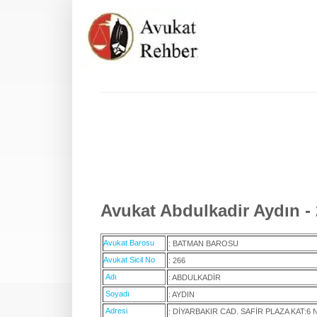
Avukat Abdulkadir Aydın -
Avukat Barosu
: BATMAN BAROSU
Avukat Sicil No
: 266
Adı
: ABDULKADİR
Soyadı
: AYDIN
Adresi
: DİYARBAKIR CAD. SAFİR PLAZA KAT:6