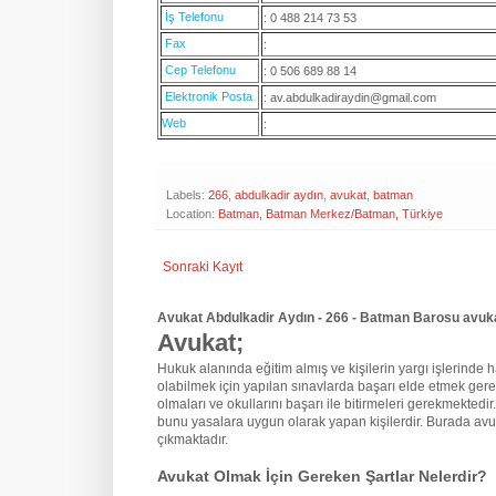
İş Telefonu
: 0 488 214 73 53
Fax
:
Cep Telefonu
: 0 506 689 88 14
Elektronik Posta
: av.abdulkadiraydin@gmail.com
Web
:
Labels:
266
,
abdulkadir aydın
,
avukat
,
batman
Location:
Batman, Batman Merkez/Batman, Türkiye
Sonraki Kayıt
Avukat Abdulkadir Aydın - 266 - Batman Barosu avuka
Avukat;
Hukuk alanında eğitim almış ve kişilerin yargı işlerinde hak
olabilmek için yapılan sınavlarda başarı elde etmek gere
olmaları ve okullarını başarı ile bitirmeleri gerekmektedir
bunu yasalara uygun olarak yapan kişilerdir. Burada avu
çıkmaktadır.
Avukat Olmak İçin Gereken Şartlar Nelerdir?