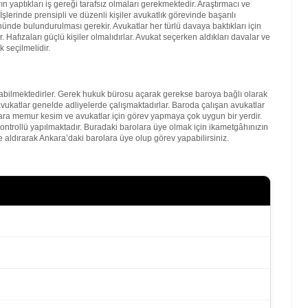
 yaptıkları iş gereği tarafsız olmaları gerekmektedir. Araştırmacı ve
şlerinde prensipli ve düzenli kişiler avukatlık görevinde başarılı
nde bulundurulması gerekir. Avukatlar her türlü davaya baktıkları için
. Hafızaları güçlü kişiler olmalıdırlar. Avukat seçerken aldıkları davalar ve
 seçilmelidir.
bilmektedirler. Gerek hukuk bürosu açarak gerekse baroya bağlı olarak
vukatlar genelde adliyelerde çalışmaktadırlar. Baroda çalışan avukatlar
kara memur kesim ve avukatlar için görev yapmaya çok uygun bir yerdir.
kontrollü yapılmaktadır. Buradaki barolara üye olmak için ikametgâhınızın
 aldırarak Ankara’daki barolara üye olup görev yapabilirsiniz.