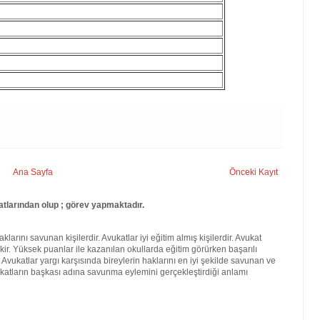
Ana Sayfa
Önceki Kayıt
tlarından olup ; görev yapmaktadır.
larını savunan kişilerdir. Avukatlar iyi eğitim almış kişilerdir. Avukat
kir. Yüksek puanlar ile kazanılan okullarda eğitim görürken başarılı
. Avukatlar yargı karşısında bireylerin haklarını en iyi şekilde savunan ve
katların başkası adına savunma eylemini gerçekleştirdiği anlamı