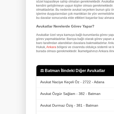
sözel kapasiteye sahip olmaları gerekmektedir. Avukatların
kendini geliştirmeye uygun kişiler olması gerekmektedir. İ
olmaktadırlar. Bu nedenle avukat seçerken bunun göz önü
işlerine duygularından çok mantıkları ile yön vermelidirler
bu davalar sonucunda elde ettikleri başarılar baz alınarak
Avukatlar Nerelerde Görev Yapar?
Avukatlar özel veya kamuya bağlı kurumlarda görev yapa
görev yapmaktadırlar. Baroya bağlı olarak görev yapan a
baro tarafından atandıkları davalara bakmaktadırlar. An
Hukuk,
Ankara
bölgesi ve civarında oldukça sistemli ve 
burada olması gerekmektedir. İkametgahınızı Ankara iline
⚖️
Batman İlindeki Diğer Avukatlar
Avukat Naciye Keçeli Öz - 2722 - Adana
Avukat Özgür Sağlam - 382 - Batman
Avukat Durmaz Öziş - 381 - Batman