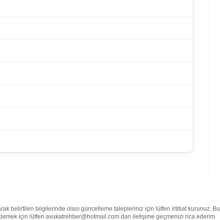
k belirtilen bilgilerinde olası güncelleme talepleriniz için lütfen irtibat kurunuz. 
e eklemek için lütfen avukatrehber@hotmail.com dan iletişime geçmenizi rica ederim.