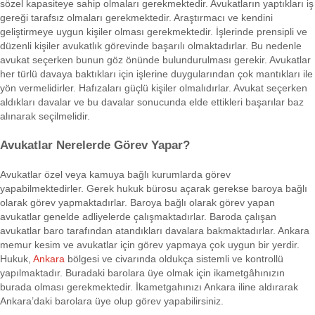
sözel kapasiteye sahip olmaları gerekmektedir. Avukatların yaptıkları iş
gereği tarafsız olmaları gerekmektedir. Araştırmacı ve kendini
geliştirmeye uygun kişiler olması gerekmektedir. İşlerinde prensipli ve
düzenli kişiler avukatlık görevinde başarılı olmaktadırlar. Bu nedenle
avukat seçerken bunun göz önünde bulundurulması gerekir. Avukatlar
her türlü davaya baktıkları için işlerine duygularından çok mantıkları ile
yön vermelidirler. Hafızaları güçlü kişiler olmalıdırlar. Avukat seçerken
aldıkları davalar ve bu davalar sonucunda elde ettikleri başarılar baz
alınarak seçilmelidir.
Avukatlar Nerelerde Görev Yapar?
Avukatlar özel veya kamuya bağlı kurumlarda görev
yapabilmektedirler. Gerek hukuk bürosu açarak gerekse baroya bağlı
olarak görev yapmaktadırlar. Baroya bağlı olarak görev yapan
avukatlar genelde adliyelerde çalışmaktadırlar. Baroda çalışan
avukatlar baro tarafından atandıkları davalara bakmaktadırlar. Ankara
memur kesim ve avukatlar için görev yapmaya çok uygun bir yerdir.
Hukuk,
Ankara
bölgesi ve civarında oldukça sistemli ve kontrollü
yapılmaktadır. Buradaki barolara üye olmak için ikametgâhınızın
burada olması gerekmektedir. İkametgahınızı Ankara iline aldırarak
Ankara’daki barolara üye olup görev yapabilirsiniz.