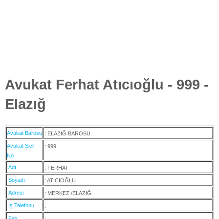
Avukat Ferhat Atıcıoğlu - 999 -
Elazığ
Avukat Barosu
: ELAZIĞ BAROSU
Avukat Sicil
: 999
No
Adı
: FERHAT
Soyadı
: ATICIOĞLU
Adresi
: MERKEZ /ELAZIĞ
İş Telefonu
:
Fax
: