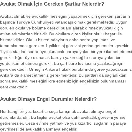
Avukat Olmak İçin Gereken Şartlar Nelerdir?
Avukat olmak ve avukatlık mesleğini yapabilmek için gereken şartların
başında Türkiye Cumhuriyeti vatandaşı olmak gerekmektedir. Uygun
görülen okula ve bölüme gerekli puanı alarak girmek avukatlık için
atılan adımlardan birisidir. Bu okullara giren kişiler okulu başarı ile
bitirmelidirler. Okulu bitiren adayların daha sonra yapılması ve
tamamlanması gereken 1 yıllık staj görevini yerine getirmeleri gerekir.
1 yıllık stajdan sonra üye olunacak baroya yakın bir yere ikamet etmesi
gerekir. Eğer üye olunacak baroya yakın değil ise oraya yakın bir
yerde ikamet etmesi gerekir. Bu şart baro levhasına yazılacağı için
gerekmektedir. Örneğin Ankara hukuk bürolarında görev yapacaksanız
Ankara da ikamet etmeniz gerekmektedir. Bu şartları da sağladıktan
sonra avukatlık mesleğini icra etmeniz için engelinizin bulunmaması
gerekmektedir.
Avukat Olmaya Engel Durumlar Nelerdir?
Her hangi bir yüz kızartıcı suça karışmak avukat olmaya engel
durumlardandır. Bu kişiler avukat olsa dahi avukatlık görevini yerine
getiremezler. Ceza evinde yatmak ve yüz kızartıcı suçlarının paraya
çevrilmesi de avukatlık yapmaya engeldir.