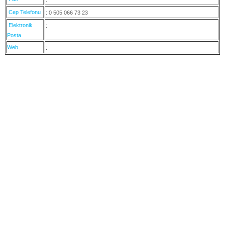
Cep Telefonu
: 0 505 066 73 23
Elektronik
:
Posta
Web
: