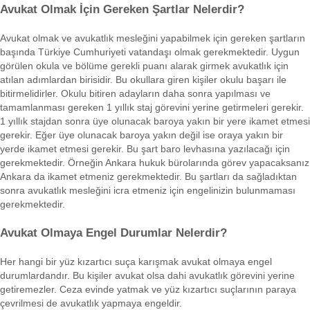
Avukat Olmak İçin Gereken Şartlar Nelerdir?
Avukat olmak ve avukatlık mesleğini yapabilmek için gereken şartların
başında Türkiye Cumhuriyeti vatandaşı olmak gerekmektedir. Uygun
görülen okula ve bölüme gerekli puanı alarak girmek avukatlık için
atılan adımlardan birisidir. Bu okullara giren kişiler okulu başarı ile
bitirmelidirler. Okulu bitiren adayların daha sonra yapılması ve
tamamlanması gereken 1 yıllık staj görevini yerine getirmeleri gerekir.
1 yıllık stajdan sonra üye olunacak baroya yakın bir yere ikamet etmesi
gerekir. Eğer üye olunacak baroya yakın değil ise oraya yakın bir
yerde ikamet etmesi gerekir. Bu şart baro levhasına yazılacağı için
gerekmektedir. Örneğin Ankara hukuk bürolarında görev yapacaksanız
Ankara da ikamet etmeniz gerekmektedir. Bu şartları da sağladıktan
sonra avukatlık mesleğini icra etmeniz için engelinizin bulunmaması
gerekmektedir.
Avukat Olmaya Engel Durumlar Nelerdir?
Her hangi bir yüz kızartıcı suça karışmak avukat olmaya engel
durumlardandır. Bu kişiler avukat olsa dahi avukatlık görevini yerine
getiremezler. Ceza evinde yatmak ve yüz kızartıcı suçlarının paraya
çevrilmesi de avukatlık yapmaya engeldir.