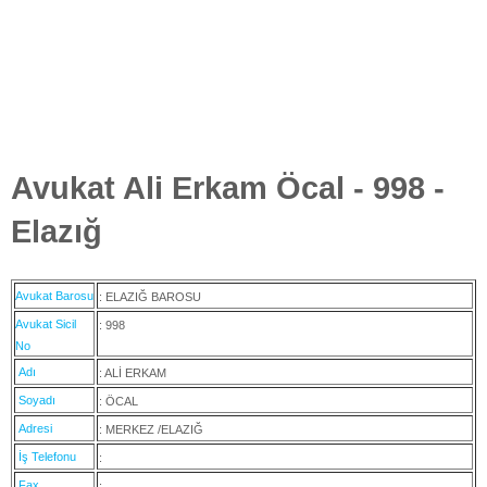
Avukat Ali Erkam Öcal - 998 -
Elazığ
Avukat Barosu
: ELAZIĞ BAROSU
Avukat Sicil
: 998
No
Adı
: ALİ ERKAM
Soyadı
: ÖCAL
Adresi
: MERKEZ /ELAZIĞ
İş Telefonu
:
Fax
: