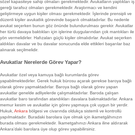
sözel kapasiteye sahip olmaları gerekmektedir. Avukatların yaptıkları iş
gereği tarafsız olmaları gerekmektedir. Araştırmacı ve kendini
geliştirmeye uygun kişiler olması gerekmektedir. İşlerinde prensipli ve
düzenli kişiler avukatlık görevinde başarılı olmaktadırlar. Bu nedenle
avukat seçerken bunun göz önünde bulundurulması gerekir. Avukatlar
her türlü davaya baktıkları için işlerine duygularından çok mantıkları ile
yön vermelidirler. Hafızaları güçlü kişiler olmalıdırlar. Avukat seçerken
aldıkları davalar ve bu davalar sonucunda elde ettikleri başarılar baz
alınarak seçilmelidir.
Avukatlar Nerelerde Görev Yapar?
Avukatlar özel veya kamuya bağlı kurumlarda görev
yapabilmektedirler. Gerek hukuk bürosu açarak gerekse baroya bağlı
olarak görev yapmaktadırlar. Baroya bağlı olarak görev yapan
avukatlar genelde adliyelerde çalışmaktadırlar. Baroda çalışan
avukatlar baro tarafından atandıkları davalara bakmaktadırlar. Ankara
memur kesim ve avukatlar için görev yapmaya çok uygun bir yerdir.
Hukuk,
Ankara
bölgesi ve civarında oldukça sistemli ve kontrollü
yapılmaktadır. Buradaki barolara üye olmak için ikametgâhınızın
burada olması gerekmektedir. İkametgahınızı Ankara iline aldırarak
Ankara’daki barolara üye olup görev yapabilirsiniz.