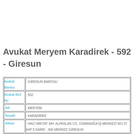
Avukat Meryem Karadirek - 592
- Giresun
Avukat
: GİRESUN BAROSU
Barosu
Avukat Sicil
: 592
No
Adı
: MERYEM
Soyadı
: KARADİREK
Adresi
: HACI MİKTAT MH. ALPASLAN CD. OSMANAĞA İŞ MERKEZİ NO:37
KAT:3 DAİRE : 306 MERKEZ GİRESUN