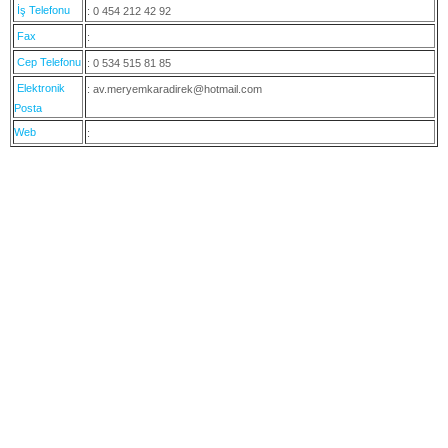
İş Telefonu
: 0 454 212 42 92
Fax
:
Cep Telefonu
: 0 534 515 81 85
Elektronik
: av.meryemkaradirek@hotmail.com
Posta
Web
: