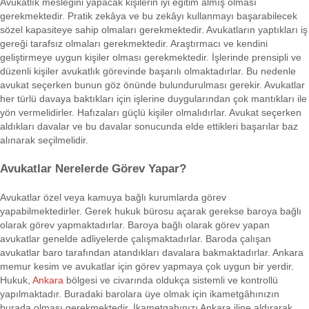
Avukatlık mesleğini yapacak kişilerin iyi eğitim almış olması
gerekmektedir. Pratik zekâya ve bu zekâyı kullanmayı başarabilecek
sözel kapasiteye sahip olmaları gerekmektedir. Avukatların yaptıkları iş
gereği tarafsız olmaları gerekmektedir. Araştırmacı ve kendini
geliştirmeye uygun kişiler olması gerekmektedir. İşlerinde prensipli ve
düzenli kişiler avukatlık görevinde başarılı olmaktadırlar. Bu nedenle
avukat seçerken bunun göz önünde bulundurulması gerekir. Avukatlar
her türlü davaya baktıkları için işlerine duygularından çok mantıkları ile
yön vermelidirler. Hafızaları güçlü kişiler olmalıdırlar. Avukat seçerken
aldıkları davalar ve bu davalar sonucunda elde ettikleri başarılar baz
alınarak seçilmelidir.
Avukatlar Nerelerde Görev Yapar?
Avukatlar özel veya kamuya bağlı kurumlarda görev
yapabilmektedirler. Gerek hukuk bürosu açarak gerekse baroya bağlı
olarak görev yapmaktadırlar. Baroya bağlı olarak görev yapan
avukatlar genelde adliyelerde çalışmaktadırlar. Baroda çalışan
avukatlar baro tarafından atandıkları davalara bakmaktadırlar. Ankara
memur kesim ve avukatlar için görev yapmaya çok uygun bir yerdir.
Hukuk,
Ankara
bölgesi ve civarında oldukça sistemli ve kontrollü
yapılmaktadır. Buradaki barolara üye olmak için ikametgâhınızın
burada olması gerekmektedir. İkametgahınızı Ankara iline aldırarak