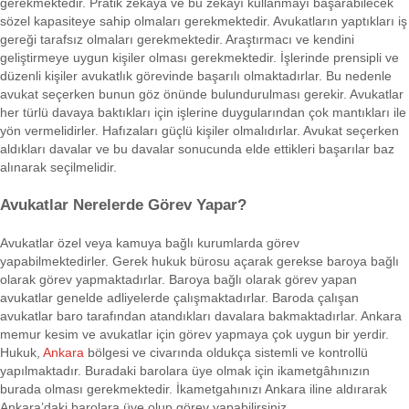
gerekmektedir. Pratik zekâya ve bu zekâyı kullanmayı başarabilecek
sözel kapasiteye sahip olmaları gerekmektedir. Avukatların yaptıkları iş
gereği tarafsız olmaları gerekmektedir. Araştırmacı ve kendini
geliştirmeye uygun kişiler olması gerekmektedir. İşlerinde prensipli ve
düzenli kişiler avukatlık görevinde başarılı olmaktadırlar. Bu nedenle
avukat seçerken bunun göz önünde bulundurulması gerekir. Avukatlar
her türlü davaya baktıkları için işlerine duygularından çok mantıkları ile
yön vermelidirler. Hafızaları güçlü kişiler olmalıdırlar. Avukat seçerken
aldıkları davalar ve bu davalar sonucunda elde ettikleri başarılar baz
alınarak seçilmelidir.
Avukatlar Nerelerde Görev Yapar?
Avukatlar özel veya kamuya bağlı kurumlarda görev
yapabilmektedirler. Gerek hukuk bürosu açarak gerekse baroya bağlı
olarak görev yapmaktadırlar. Baroya bağlı olarak görev yapan
avukatlar genelde adliyelerde çalışmaktadırlar. Baroda çalışan
avukatlar baro tarafından atandıkları davalara bakmaktadırlar. Ankara
memur kesim ve avukatlar için görev yapmaya çok uygun bir yerdir.
Hukuk,
Ankara
bölgesi ve civarında oldukça sistemli ve kontrollü
yapılmaktadır. Buradaki barolara üye olmak için ikametgâhınızın
burada olması gerekmektedir. İkametgahınızı Ankara iline aldırarak
Ankara’daki barolara üye olup görev yapabilirsiniz.