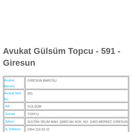
Avukat Gülsüm Topcu - 591 -
Giresun
Avukat
: GİRESUN BAROSU
Barosu
Avukat Sicil
: 591
No
Adı
: GÜLSÜM
Soyadı
: TOPCU
Adresi
: SULTAN SELİM MAH. ŞAİRCAN SOK. NO: 2/403 MERKEZ GİRESUN
İş Telefonu
: 0454 216 83 22