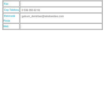
Fax
:
Cep Telefonu
: 0 536 355 62 91
Elektronik
: gulsum_demirbas@windowslive.com
Posta
Web
: