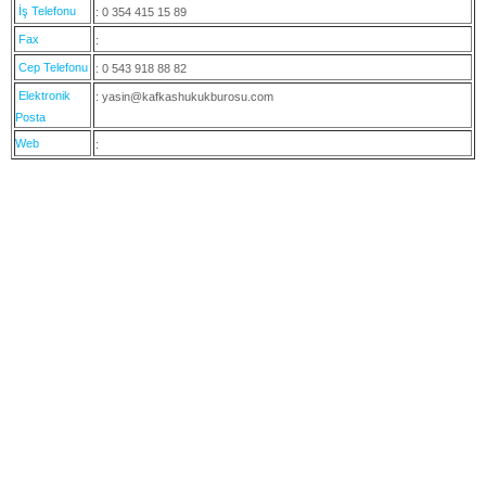
İş Telefonu
: 0 354 415 15 89
Fax
:
Cep Telefonu
: 0 543 918 88 82
Elektronik
: yasin@kafkashukukburosu.com
Posta
Web
: