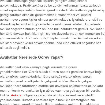
Avukatlık mesleğini yapacak kişilerin iyi eğitim almış olması
gerekmektedir. Pratik zekâya ve bu zekâyı kullanmayı başarabilecek
sözel kapasiteye sahip olmaları gerekmektedir. Avukatların yaptıkları iş
gereği tarafsız olmaları gerekmektedir. Araştırmacı ve kendini
geliştirmeye uygun kişiler olması gerekmektedir. İşlerinde prensipli ve
düzenli kişiler avukatlık görevinde başarılı olmaktadırlar. Bu nedenle
avukat seçerken bunun göz önünde bulundurulması gerekir. Avukatlar
her türlü davaya baktıkları için işlerine duygularından çok mantıkları ile
yön vermelidirler. Hafızaları güçlü kişiler olmalıdırlar. Avukat seçerken
aldıkları davalar ve bu davalar sonucunda elde ettikleri başarılar baz
alınarak seçilmelidir.
Avukatlar Nerelerde Görev Yapar?
Avukatlar özel veya kamuya bağlı kurumlarda görev
yapabilmektedirler. Gerek hukuk bürosu açarak gerekse baroya bağlı
olarak görev yapmaktadırlar. Baroya bağlı olarak görev yapan
avukatlar genelde adliyelerde çalışmaktadırlar. Baroda çalışan
avukatlar baro tarafından atandıkları davalara bakmaktadırlar. Ankara
memur kesim ve avukatlar için görev yapmaya çok uygun bir yerdir.
Hukuk,
Ankara
bölgesi ve civarında oldukça sistemli ve kontrollü
yapılmaktadır. Buradaki barolara üye olmak için ikametgâhınızın
burada olması gerekmektedir. İkametgahınızı Ankara iline aldırarak