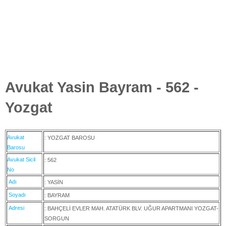
Avukat Yasin Bayram - 562 -
Yozgat
Avukat
: YOZGAT BAROSU
Barosu
Avukat Sicil
: 562
No
Adı
: YASİN
Soyadı
: BAYRAM
Adresi
: BAHÇELİ EVLER MAH. ATATÜRK BLV. UĞUR APARTMANI YOZGAT-
SORGUN