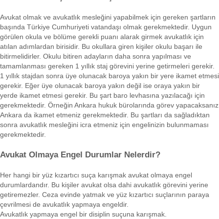
Avukat olmak ve avukatlık mesleğini yapabilmek için gereken şartların
başında Türkiye Cumhuriyeti vatandaşı olmak gerekmektedir. Uygun
görülen okula ve bölüme gerekli puanı alarak girmek avukatlık için
atılan adımlardan birisidir. Bu okullara giren kişiler okulu başarı ile
bitirmelidirler. Okulu bitiren adayların daha sonra yapılması ve
tamamlanması gereken 1 yıllık staj görevini yerine getirmeleri gerekir.
1 yıllık stajdan sonra üye olunacak baroya yakın bir yere ikamet etmesi
gerekir. Eğer üye olunacak baroya yakın değil ise oraya yakın bir
yerde ikamet etmesi gerekir. Bu şart baro levhasına yazılacağı için
gerekmektedir. Örneğin Ankara hukuk bürolarında görev yapacaksanız
Ankara da ikamet etmeniz gerekmektedir. Bu şartları da sağladıktan
sonra avukatlık mesleğini icra etmeniz için engelinizin bulunmaması
gerekmektedir.
Avukat Olmaya Engel Durumlar Nelerdir?
Her hangi bir yüz kızartıcı suça karışmak avukat olmaya engel
durumlardandır. Bu kişiler avukat olsa dahi avukatlık görevini yerine
getiremezler. Ceza evinde yatmak ve yüz kızartıcı suçlarının paraya
çevrilmesi de avukatlık yapmaya engeldir.
Avukatlık yapmaya engel bir disiplin suçuna karışmak.