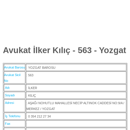
Avukat İlker Kılıç - 563 - Yozgat
Avukat Barosu
: YOZGAT BAROSU
Avukat Sicil
: 563
No
Adı
: İLKER
Soyadı
: KILIÇ
Adresi
: AŞAĞI NOHUTLU MAHALLESİ NECİP ALTINOK CADDESİ NO:9/A /
MERKEZ / YOZGAT
İş Telefonu
: 0 354 212 27 34
Fax
: