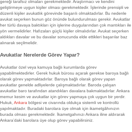
gereği tarafsız olmaları gerekmektedir. Araştırmacı ve kendini
geliştirmeye uygun kişiler olması gerekmektedir. İşlerinde prensipli ve
düzenli kişiler avukatlık görevinde başarılı olmaktadırlar. Bu nedenle
avukat seçerken bunun göz önünde bulundurulması gerekir. Avukatlar
her türlü davaya baktıkları için işlerine duygularından çok mantıkları ile
yön vermelidirler. Hafızaları güçlü kişiler olmalıdırlar. Avukat seçerken
aldıkları davalar ve bu davalar sonucunda elde ettikleri başarılar baz
alınarak seçilmelidir.
Avukatlar Nerelerde Görev Yapar?
Avukatlar özel veya kamuya bağlı kurumlarda görev
yapabilmektedirler. Gerek hukuk bürosu açarak gerekse baroya bağlı
olarak görev yapmaktadırlar. Baroya bağlı olarak görev yapan
avukatlar genelde adliyelerde çalışmaktadırlar. Baroda çalışan
avukatlar baro tarafından atandıkları davalara bakmaktadırlar. Ankara
memur kesim ve avukatlar için görev yapmaya çok uygun bir yerdir.
Hukuk,
Ankara
bölgesi ve civarında oldukça sistemli ve kontrollü
yapılmaktadır. Buradaki barolara üye olmak için ikametgâhınızın
burada olması gerekmektedir. İkametgahınızı Ankara iline aldırarak
Ankara’daki barolara üye olup görev yapabilirsiniz.