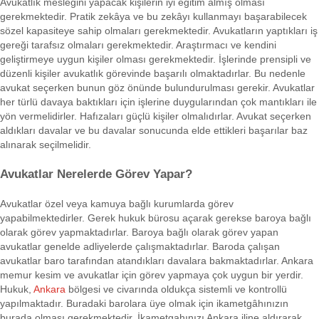
Avukatlık mesleğini yapacak kişilerin iyi eğitim almış olması
gerekmektedir. Pratik zekâya ve bu zekâyı kullanmayı başarabilecek
sözel kapasiteye sahip olmaları gerekmektedir. Avukatların yaptıkları iş
gereği tarafsız olmaları gerekmektedir. Araştırmacı ve kendini
geliştirmeye uygun kişiler olması gerekmektedir. İşlerinde prensipli ve
düzenli kişiler avukatlık görevinde başarılı olmaktadırlar. Bu nedenle
avukat seçerken bunun göz önünde bulundurulması gerekir. Avukatlar
her türlü davaya baktıkları için işlerine duygularından çok mantıkları ile
yön vermelidirler. Hafızaları güçlü kişiler olmalıdırlar. Avukat seçerken
aldıkları davalar ve bu davalar sonucunda elde ettikleri başarılar baz
alınarak seçilmelidir.
Avukatlar Nerelerde Görev Yapar?
Avukatlar özel veya kamuya bağlı kurumlarda görev
yapabilmektedirler. Gerek hukuk bürosu açarak gerekse baroya bağlı
olarak görev yapmaktadırlar. Baroya bağlı olarak görev yapan
avukatlar genelde adliyelerde çalışmaktadırlar. Baroda çalışan
avukatlar baro tarafından atandıkları davalara bakmaktadırlar. Ankara
memur kesim ve avukatlar için görev yapmaya çok uygun bir yerdir.
Hukuk,
Ankara
bölgesi ve civarında oldukça sistemli ve kontrollü
yapılmaktadır. Buradaki barolara üye olmak için ikametgâhınızın
burada olması gerekmektedir. İkametgahınızı Ankara iline aldırarak