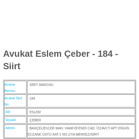
Avukat Eslem Çeber - 184 -
Siirt
Avukat
: SİİRT BAROSU
Barosu
Avukat Sicil
: 184
No
Adı
: ESLEM
Soyadı
: ÇEBER
Adresi
: BAHÇELİEVLER MAH. HAMİ EFENDİ CAD. ÖZAVCÝ APT ENGİN
ECZANE ÜSTÜ KAT:1 NO:27/A MERKEZ/SİİRT