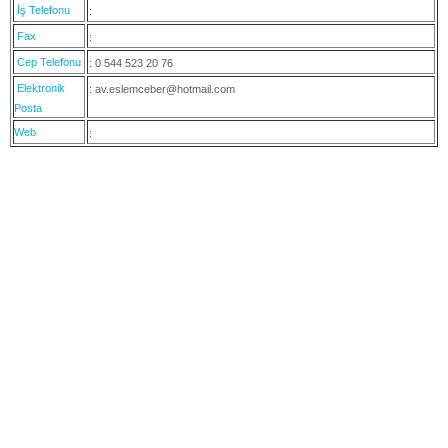
İş Telefonu
:
Fax
:
Cep Telefonu
: 0 544 523 20 76
Elektronik
: av.eslemceber@hotmail.com
Posta
Web
: