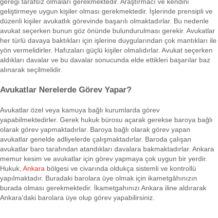
gereği tarafsız olmaları gerekmektedir. Araştırmacı ve kendini
geliştirmeye uygun kişiler olması gerekmektedir. İşlerinde prensipli ve
düzenli kişiler avukatlık görevinde başarılı olmaktadırlar. Bu nedenle
avukat seçerken bunun göz önünde bulundurulması gerekir. Avukatlar
her türlü davaya baktıkları için işlerine duygularından çok mantıkları ile
yön vermelidirler. Hafızaları güçlü kişiler olmalıdırlar. Avukat seçerken
aldıkları davalar ve bu davalar sonucunda elde ettikleri başarılar baz
alınarak seçilmelidir.
Avukatlar Nerelerde Görev Yapar?
Avukatlar özel veya kamuya bağlı kurumlarda görev
yapabilmektedirler. Gerek hukuk bürosu açarak gerekse baroya bağlı
olarak görev yapmaktadırlar. Baroya bağlı olarak görev yapan
avukatlar genelde adliyelerde çalışmaktadırlar. Baroda çalışan
avukatlar baro tarafından atandıkları davalara bakmaktadırlar. Ankara
memur kesim ve avukatlar için görev yapmaya çok uygun bir yerdir.
Hukuk,
Ankara
bölgesi ve civarında oldukça sistemli ve kontrollü
yapılmaktadır. Buradaki barolara üye olmak için ikametgâhınızın
burada olması gerekmektedir. İkametgahınızı Ankara iline aldırarak
Ankara’daki barolara üye olup görev yapabilirsiniz.