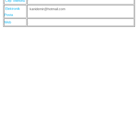
Cep Telefonu
:
Elektronik
: kanidemir@hotmail.com
Posta
Web
: