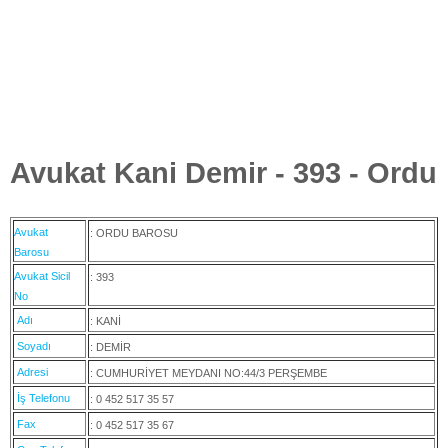
Avukat Kani Demir - 393 - Ordu
Avukat
: ORDU BAROSU
Barosu
Avukat Sicil
: 393
No
Adı
: KANİ
Soyadı
: DEMİR
Adresi
: CUMHURİYET MEYDANI NO:44/3 PERŞEMBE
İş Telefonu
: 0 452 517 35 57
Fax
: 0 452 517 35 67