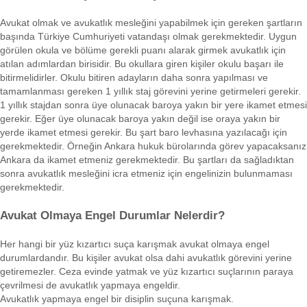
Avukat olmak ve avukatlık mesleğini yapabilmek için gereken şartların
başında Türkiye Cumhuriyeti vatandaşı olmak gerekmektedir. Uygun
görülen okula ve bölüme gerekli puanı alarak girmek avukatlık için
atılan adımlardan birisidir. Bu okullara giren kişiler okulu başarı ile
bitirmelidirler. Okulu bitiren adayların daha sonra yapılması ve
tamamlanması gereken 1 yıllık staj görevini yerine getirmeleri gerekir.
1 yıllık stajdan sonra üye olunacak baroya yakın bir yere ikamet etmesi
gerekir. Eğer üye olunacak baroya yakın değil ise oraya yakın bir
yerde ikamet etmesi gerekir. Bu şart baro levhasına yazılacağı için
gerekmektedir. Örneğin Ankara hukuk bürolarında görev yapacaksanız
Ankara da ikamet etmeniz gerekmektedir. Bu şartları da sağladıktan
sonra avukatlık mesleğini icra etmeniz için engelinizin bulunmaması
gerekmektedir.
Avukat Olmaya Engel Durumlar Nelerdir?
Her hangi bir yüz kızartıcı suça karışmak avukat olmaya engel
durumlardandır. Bu kişiler avukat olsa dahi avukatlık görevini yerine
getiremezler. Ceza evinde yatmak ve yüz kızartıcı suçlarının paraya
çevrilmesi de avukatlık yapmaya engeldir.
Avukatlık yapmaya engel bir disiplin suçuna karışmak.