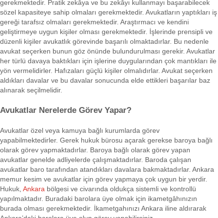
gerekmektedir. Pratik zekâya ve bu zekâyı kullanmayı başarabilecek
sözel kapasiteye sahip olmaları gerekmektedir. Avukatların yaptıkları iş
gereği tarafsız olmaları gerekmektedir. Araştırmacı ve kendini
geliştirmeye uygun kişiler olması gerekmektedir. İşlerinde prensipli ve
düzenli kişiler avukatlık görevinde başarılı olmaktadırlar. Bu nedenle
avukat seçerken bunun göz önünde bulundurulması gerekir. Avukatlar
her türlü davaya baktıkları için işlerine duygularından çok mantıkları ile
yön vermelidirler. Hafızaları güçlü kişiler olmalıdırlar. Avukat seçerken
aldıkları davalar ve bu davalar sonucunda elde ettikleri başarılar baz
alınarak seçilmelidir.
Avukatlar Nerelerde Görev Yapar?
Avukatlar özel veya kamuya bağlı kurumlarda görev
yapabilmektedirler. Gerek hukuk bürosu açarak gerekse baroya bağlı
olarak görev yapmaktadırlar. Baroya bağlı olarak görev yapan
avukatlar genelde adliyelerde çalışmaktadırlar. Baroda çalışan
avukatlar baro tarafından atandıkları davalara bakmaktadırlar. Ankara
memur kesim ve avukatlar için görev yapmaya çok uygun bir yerdir.
Hukuk,
Ankara
bölgesi ve civarında oldukça sistemli ve kontrollü
yapılmaktadır. Buradaki barolara üye olmak için ikametgâhınızın
burada olması gerekmektedir. İkametgahınızı Ankara iline aldırarak
Ankara’daki barolara üye olup görev yapabilirsiniz.