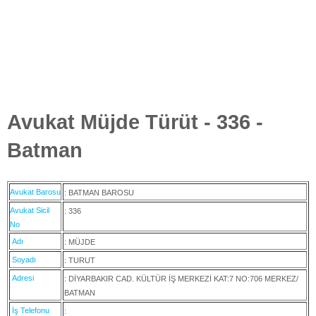
Avukat Müjde Türüt - 336 -
Batman
Avukat Barosu
: BATMAN BAROSU
Avukat Sicil
: 336
No
Adı
: MÜJDE
Soyadı
: TURUT
Adresi
: DİYARBAKIR CAD. KÜLTÜR İŞ MERKEZİ KAT:7 NO:706 MERKEZ/
BATMAN
İş Telefonu
: